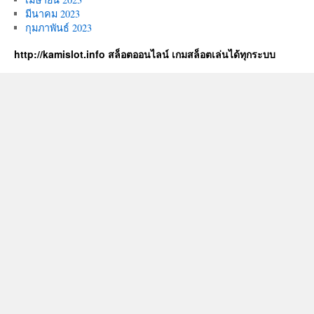
มีนาคม 2023
กุมภาพันธ์ 2023
http://kamislot.info สล็อตออนไลน์ เกมสล็อตเล่นได้ทุกระบบ