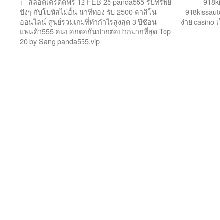
←
สล็อตเครดิตฟรี 12 FEB 25 panda555 รับทรัพย์
918ki
ปังๆ กับโบนัสไม่อั้น นาทีทอง รับ 2500 คาสิโน
918kissaut
ออนไลน์ ศูนย์รวมเกมที่ทำกำไรสูงสุด 3 ปีซ้อน
ง่าย casino 
แพนด้า555 คนบอกต่อกันปากต่อปากมากที่สุด Top
20 by Sang panda555.vip