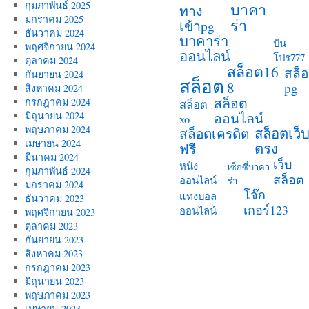
กุมภาพันธ์ 2025
บาคา
ทาง
มกราคม 2025
ร่า
เข้าpg
ธันวาคม 2024
บาคาร่า
ปัน
พฤศจิกายน 2024
ออนไลน์
โปร777
ตุลาคม 2024
สล็อต16
สล็
กันยายน 2024
สล็อต
8
pg
สิงหาคม 2024
สล็อต
กรกฎาคม 2024
สล็อต
มิถุนายน 2024
ออนไลน์
xo
พฤษภาคม 2024
สล็อตเว็
สล็อตเครดิต
เมษายน 2024
ตรง
ฟรี
มีนาคม 2024
เว็บ
หนัง
เซ็กซี่บาคา
กุมภาพันธ์ 2024
สล็อต
ออนไลน์
ร่า
มกราคม 2024
โจ๊ก
แทงบอล
ธันวาคม 2023
เกอร์123
ออนไลน์
พฤศจิกายน 2023
ตุลาคม 2023
กันยายน 2023
สิงหาคม 2023
กรกฎาคม 2023
มิถุนายน 2023
พฤษภาคม 2023
เมษายน 2023