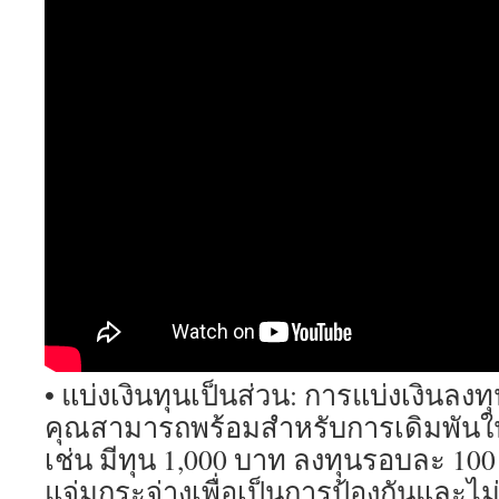
• แบ่งเงินทุนเป็นส่วน: การแบ่งเงินลงท
คุณสามารถพร้อมสำหรับการเดิมพันใน
เช่น มีทุน 1,000 บาท ลงทุนรอบละ 10
แจ่มกระจ่างเพื่อเป็นการป้องกันและไม