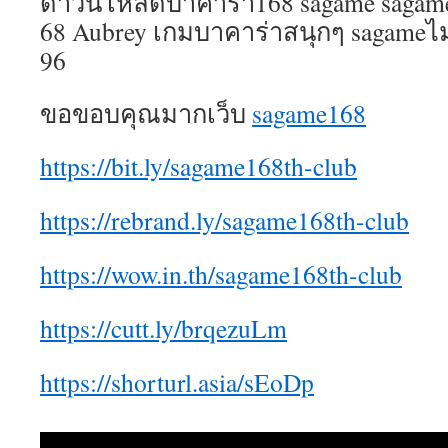
ดาวน์โหลดบาคาร่า168 sagame sagame1
68 Aubrey เกมบาคาร่าสนุกๆ sagameไ
96
ขอขอบคุณมากเว็บ
sagame168
https://bit.ly/sagame168th-club
https://rebrand.ly/sagame168th-club
https://wow.in.th/sagame168th-club
https://cutt.ly/brqezuLm
https://shorturl.asia/sEoDp