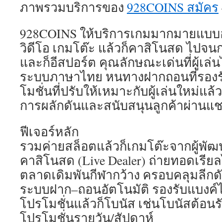
ภาพรวมบริการของ
928COINS สมัคร
928COINS ให้บริการเกมมากมายแบบอย่
วิดีโอ เกมโต๊ะ แล้วก็คาสิโนสด ไปจน
และก็อีสปอร์ต คุณลักษณะเด่นที่ผู้เล
ระบบภาษาไทย หนทางฝากถอนที่รองร
โมชั่นที่ปรับให้เหมาะกับผู้เล่นใหม่แล
การผลักดันและสนับสนุนลูกค้าผ่าน
ฟีเจอร์หลัก
รวมค่ายสล็อตแล้วก็เกมโต๊ะจากผู้พัฒ
คาสิโนสด (Live Dealer) ถ่ายทอดเรีย
ตลาดเดิมพันกีฬากว้าง ครอบคลุมลีกดั
ระบบฝาก–ถอนอัตโนมัติ รองรับแบงค
โปรโมชั่นแล้วก็โบนัส เช่นโบนัสต้อนร
โปรโมชั่นรายวัน/สัปดาห์