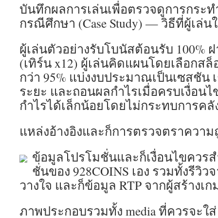
บันทึกผลการเล่นเพื่อตรวจดูการกระทำ
กรณีศึกษา (Case Study) — วิธีที่ผู้เล่
ผู้เล่นตัวอย่างรับโบนัสต้อนรับ 100% ฝา
(เทิร์น x12) ผู้เล่นคิดแผนโดยเลือกสล็
กว่า 95% แบ่งงบประมาณเป็นเซสชัน เช
ระยะ และถอนผลกำไรเมื่อครบเงื่อนไ
กำไรได้เล็กน้อยโดยไม่กระทบการคลัง
แหล่งอ้างอิงและก็การตรวจตราความถ
ข้อมูลโปรโมชั่นและก็เงื่อนไขคว
ชั่นของ 928COINS เอง รวมทั้งรีวิวจ
วางใจ และก็ข้อมูล RTP จากผู้สร้างเก
ภาพประกอบรวมทั้ง media ที่ควรจะใส่ (พร