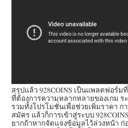
สรุปแล้ว 928COINS เป็นแพลตฟอร์มที่
ที่ต้องการความหลากหลายของเกม ร
รวมทั้งโปรโมชั่นเพื่อช่วยเพิ่มราคา 
สมัคร แล้วก็การเข้าสู่ระบบ 928COINS
ยากถ้าหากจัดแจงข้อมูลไว้ล่วงหน้า ก