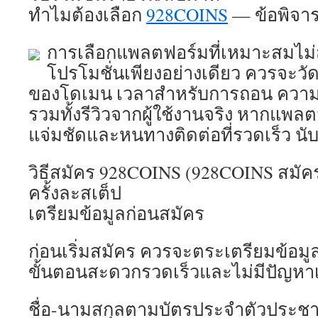
ทำไมต้องเลือก
928COINS
— ข้อพิจา
การเลือกแพลตฟอร์มที่เหมาะสมไม
โปรโมชั่นเพียงอย่างเดียว ควรจะว
ของโดเมน เวลาสำหรับการถอน ความ
รวมทั้งรีวิวจากผู้ใช้งานจริง หากแพลตฟ
แจ่มชัดและหนทางติดต่อที่รวดเร็ว น
วิธีสมัคร 928COINS (928COINS สมัคร)
ครั้งละสเต็ป
เตรียมข้อมูลก่อนสมัคร
ก่อนเริ่มสมัคร ควรจะตระเตรียมข้อมูลดั
ขั้นตอนสะดวกรวดเร็วและไม่มีปัญหาเมื
ชื่อ-นามสกุลตามบัตรประจำตัวประชาช