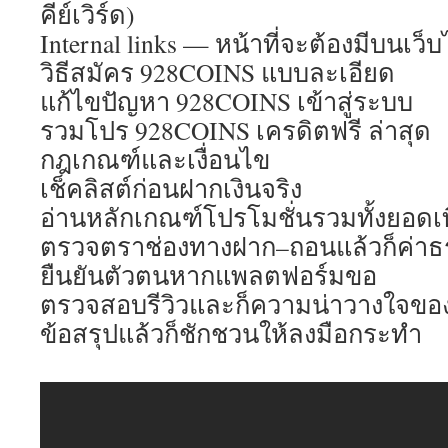
คีย์เวิร์ด)
Internal links — หน้าที่จะต้องมีบนเว็บ
วิธีสมัคร 928COINS แบบละเอียด
แก้ไขปัญหา 928COINS เข้าสู่ระบบ
รวมโปร 928COINS เครดิตฟรี ล่าสุด
กฎเกณฑ์และเงื่อนไข
เช็คลิสต์ก่อนฝากเงินจริง
อ่านหลักเกณฑ์โปรโมชั่นรวมทั้งยอดเทิ
ตรวจตราช่องทางฝาก–ถอนแล้วก็ค่าธรร
ยืนยันตัวตนหากแพลตฟอร์มขอ
ตรวจสอบรีวิวและก็ความน่าวางใจของผ
ข้อสรุปแล้วก็ชักชวนให้ลงมือกระทำ