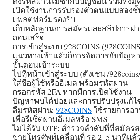
ตั้งรหัสผ่านไม่ซ้ำกับบัญชีอื่น รวมท
เปิดใช้งานการรับรองตัวตนแบบสองชั้
แพลตฟอร์มรองรับ
เก็บหลักฐานการสมัครและสลิปการฝา
ถอนเสร็จ
การเข้าสู่ระบบ 928COINS (928COIN
แนวทางเข้าแล้วก็การจัดการกับปัญหาท
ขั้นตอนเข้าระบบ
ไปที่หน้าเข้าสู่ระบบ (ดังเช่น /928coins
ใส่ชื่อผู้ใช้หรืออีเมล พร้อมรหัสผ่าน
กรอกรหัส 2FA หากมีการเปิดใช้งาน
ปัญหาพบได้บ่อยและการปรับปรุงแก้ไ
ลืมรหัสผ่าน:
928COINS
ใช้รายการอาห
เพื่อรีเซ็ตผ่านอีเมลหรือ SMS
ไม่ได้รับ OTP: สำรวจลำดับที่ที่สมัคร
ข่ายโทรศัพท์เคลื่อนที่ รอ 2–5 นาทีแล