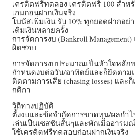
เครดิตฟรีทดลอง เครดิตฟรี 100 สำห
เกมก่อนฝากเงินจริง
โบนัสเพิ่มเงิน รับ 10% ทุกยอดฝากอย่างต
เติมเงินหลายครั้ง
การจัดการงบ (Bankroll Management) 
ผิดชอบ
การจัดการงบประมาณเป็นหัวใจหลักของ
กำหนดงบต่อวัน/อาทิตย์และก็ยึดตามแ
ติดตามการเสีย (chasing losses) และก็เล
กติกา
วิถีทางปฏิบัติ
ตั้งงบและข้อจำกัดการขาดทุน/ผลกำไ
เล่นเป็นเซสชันสั้นๆและพักเมื่ออารมณ
ใช้เครดิตฟรีทดสอบก่อนฝากเงินจริง