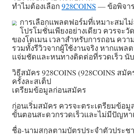
ทำไมต้องเลือก
928COINS
— ข้อพิจา
การเลือกแพลตฟอร์มที่เหมาะสมไม
โปรโมชั่นเพียงอย่างเดียว ควรจะว
ของโดเมน เวลาสำหรับการถอน ความ
รวมทั้งรีวิวจากผู้ใช้งานจริง หากแพลตฟ
แจ่มชัดและหนทางติดต่อที่รวดเร็ว น
วิธีสมัคร 928COINS (928COINS สมัคร)
ครั้งละสเต็ป
เตรียมข้อมูลก่อนสมัคร
ก่อนเริ่มสมัคร ควรจะตระเตรียมข้อมูลดั
ขั้นตอนสะดวกรวดเร็วและไม่มีปัญหาเมื
ชื่อ-นามสกุลตามบัตรประจำตัวประชาช