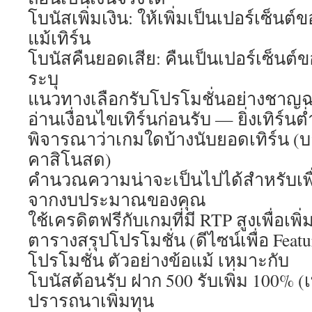
โบนัสเพิ่มเงิน: ให้เพิ่มเป็นเปอร์เซ็น
แม้เทิร์น
โบนัสคืนยอดเสีย: คืนเป็นเปอร์เซ็นต
ระบุ
แนวทางเลือกรับโปรโมชั่นอย่างชาญ
อ่านเงื่อนไขเทิร์นก่อนรับ — ยิ่งเทิร์นต่ำ
พิจารณาว่าเกมใดบ้างนับยอดเทิร์น (บ
คาสิโนสด)
คำนวณความน่าจะเป็นไปได้สำหรับเพื
จากงบประมาณของคุณ
ใช้เครดิตฟรีกับเกมที่มี RTP สูงเพื่อเ
ตารางสรุปโปรโมชั่น (ดีไซน์เพื่อ Featu
โปรโมชั่น ตัวอย่างข้อแม้ เหมาะกับ
โบนัสต้อนรับ ฝาก 500 รับเพิ่ม 100% (เทิ
ปรารถนาเพิ่มทุน