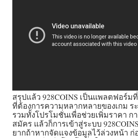
สรุปแล้ว 928COINS เป็นแพลตฟอร์มที่
ที่ต้องการความหลากหลายของเกม ร
รวมทั้งโปรโมชั่นเพื่อช่วยเพิ่มราคา 
สมัคร แล้วก็การเข้าสู่ระบบ 928COINS
ยากถ้าหากจัดแจงข้อมูลไว้ล่วงหน้า ก