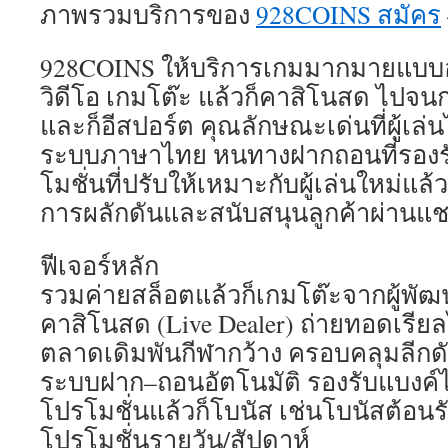
ภาพรวมบริการของ
928COINS สมัคร
928COINS ให้บริการเกมมากมายแบบอย่
วิดีโอ เกมโต๊ะ แล้วก็คาสิโนสด ไปจน
และก็อีสปอร์ต คุณลักษณะเด่นที่ผู้เล
ระบบภาษาไทย หนทางฝากถอนที่รองร
โมชั่นที่ปรับให้เหมาะกับผู้เล่นใหม่แล
การผลักดันและสนับสนุนลูกค้าผ่าน
ฟีเจอร์หลัก
รวมค่ายสล็อตแล้วก็เกมโต๊ะจากผู้พัฒ
คาสิโนสด (Live Dealer) ถ่ายทอดเรีย
ตลาดเดิมพันกีฬากว้าง ครอบคลุมลีกดั
ระบบฝาก–ถอนอัตโนมัติ รองรับแบงค
โปรโมชั่นแล้วก็โบนัส เช่นโบนัสต้อนร
โปรโมชั่นรายวัน/สัปดาห์