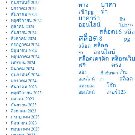
กุมภาพันธ์ 2025
บาคา
ทาง
มกราคม 2025
ร่า
เข้าpg
ธันวาคม 2024
บาคาร่า
ปัน
พฤศจิกายน 2024
ออนไลน์
โปร777
ตุลาคม 2024
สล็อต16
สล็
กันยายน 2024
สล็อต
8
pg
สิงหาคม 2024
สล็อต
กรกฎาคม 2024
สล็อต
มิถุนายน 2024
ออนไลน์
xo
พฤษภาคม 2024
สล็อตเว็
สล็อตเครดิต
เมษายน 2024
ตรง
ฟรี
มีนาคม 2024
เว็บ
หนัง
เซ็กซี่บาคา
กุมภาพันธ์ 2024
สล็อต
ออนไลน์
ร่า
มกราคม 2024
โจ๊ก
แทงบอล
ธันวาคม 2023
เกอร์123
ออนไลน์
พฤศจิกายน 2023
ตุลาคม 2023
กันยายน 2023
สิงหาคม 2023
กรกฎาคม 2023
มิถุนายน 2023
พฤษภาคม 2023
เมษายน 2023