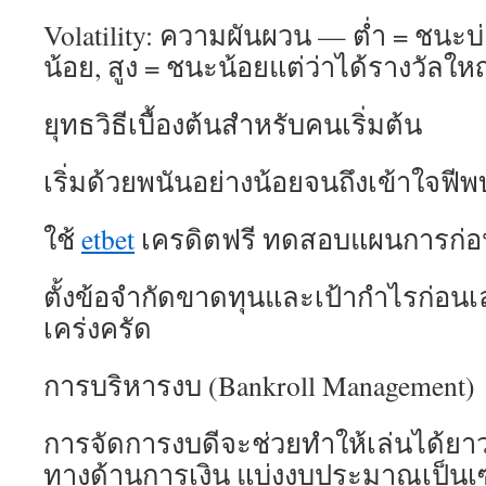
Volatility: ความผันผวน — ต่ำ = ชน
น้อย, สูง = ชนะน้อยแต่ว่าได้รางวัลให
ยุทธวิธีเบื้องต้นสำหรับคนเริ่มต้น
เริ่มด้วยพนันอย่างน้อยจนถึงเข้าใจฟี
ใช้
etbet
เครดิตฟรี ทดสอบแผนการก่อนน
ตั้งข้อจำกัดขาดทุนและเป้ากำไรก่อนเ
เคร่งครัด
การบริหารงบ (Bankroll Management)
การจัดการงบดีจะช่วยทำให้เล่นได้ยาว
ทางด้านการเงิน แบ่งงบประมาณเป็นเซ