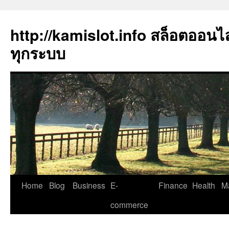
http://kamislot.info สล็อตออนไล
ทุกระบบ
ข้าม
Home
Blog
Business
E-
Finance
Health
M
ไป
commerce
ยัง