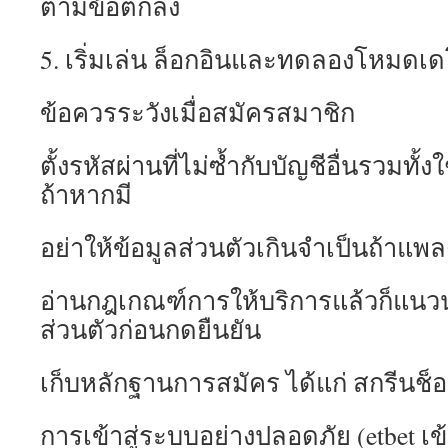
ตามข้อตกลง
5. เริ่มเล่น ล็อกอินและทดลองโหมดเด
ข้อควรระวังเมื่อสมัครสมาชิก
ตั้งรหัสผ่านที่ไม่ซ้ำกับบัญชีอื่นรวมทั้
ถ้าหากมี
อย่าให้ข้อมูลส่วนตัวเกินจำเป็นถ้าแ
อ่านกฎเกณฑ์การให้บริการแล้วก็แน
ส่วนตัวก่อนกดยืนยัน
เก็บหลักฐานการสมัคร ได้แก่ สกรีนช็
การเข้าสู่ระบบอย่างปลอดภัย (etbet เ