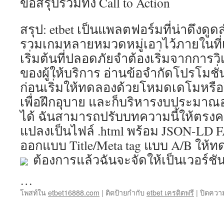
ข้อสรุปรวมทั้ง Call to Action
สรุป: etbet เป็นแพลตฟอร์มที่น่าดึงดูดส
รวมเกมหลายหมวดหมู่เอาไว้ภายในที่เ
เริ่มต้นที่ปลอดภัยจำต้องเริ่มจากการว
ของผู้ให้บริการ อ่านข้อจำกัดโปรโมชั
ก่อนเริ่มให้ทดลองด้วยโหมดเดโมหรือใช
เพื่อฝึกอุบาย และก็บริหารงบประมาณอย
ได้ ฉันสามารถปรับบทความนี้ให้ตรงค
แปลงเป็นไฟล์ .html พร้อม JSON-LD F
ออกแบบ Title/Meta tag แบบ A/B ให้ท
ต้องการแล้วฉันจะจัดให้เป็นเวอร์ชัน
…
โพสท์ใน
etbet16888.com
|
ติดป้ายกำกับ
etbet เครดิตฟรี
|
ปิดควา