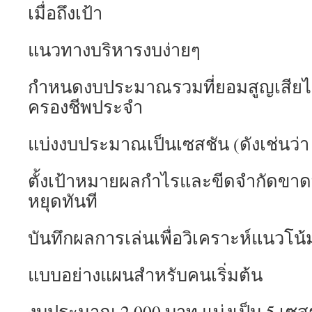
เมื่อถึงเป้า
แนวทางบริหารงบง่ายๆ
กำหนดงบประมาณรวมที่ยอมสูญเสียไ
ครองชีพประจำ
แบ่งงบประมาณเป็นเซสชัน (ดังเช่นว่า
ตั้งเป้าหมายผลกำไรและขีดจำกัดขาดทุ
หยุดทันที
บันทึกผลการเล่นเพื่อวิเคราะห์แนวโน้
แบบอย่างแผนสำหรับคนเริ่มต้น
งบประมาณ 2,000 บาท แบ่งเป็น 5 เซส