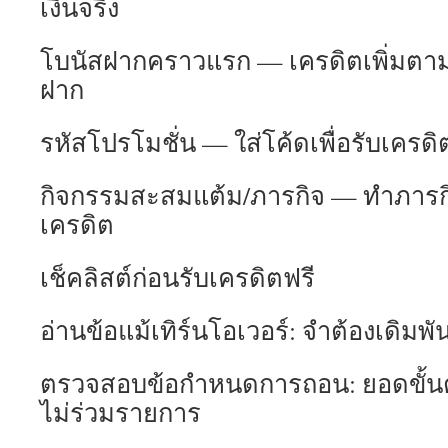
เงินจริง
โบนัสฝากคราวแรก — เครดิตเพิ่มตาม
ฝาก
รหัสโปรโมชั่น — ใส่โค้ดเพื่อรับเครดิ
กิจกรรมสะสมแต้ม/ภารกิจ — ทำภารกิจ
เครดิต
เช็คลิสต์ก่อนรับเครดิตฟรี
อ่านข้อแม้เทิร์นโอเวอร์: จำต้องเดิมพั
ตรวจสอบข้อกำหนดการถอน: ยอดขั้นต่ำ/
ไม่ร่วมรายการ