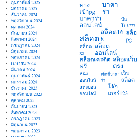
กุมภาพันธ์ 2025
บาคา
ทาง
มกราคม 2025
ร่า
เข้าpg
ธันวาคม 2024
บาคาร่า
ปัน
พฤศจิกายน 2024
ออนไลน์
โปร777
ตุลาคม 2024
สล็อต16
สล็
กันยายน 2024
สล็อต
8
pg
สิงหาคม 2024
สล็อต
กรกฎาคม 2024
สล็อต
มิถุนายน 2024
ออนไลน์
xo
พฤษภาคม 2024
สล็อตเว็
สล็อตเครดิต
เมษายน 2024
ตรง
ฟรี
มีนาคม 2024
เว็บ
หนัง
เซ็กซี่บาคา
กุมภาพันธ์ 2024
สล็อต
ออนไลน์
ร่า
มกราคม 2024
โจ๊ก
แทงบอล
ธันวาคม 2023
เกอร์123
ออนไลน์
พฤศจิกายน 2023
ตุลาคม 2023
กันยายน 2023
สิงหาคม 2023
กรกฎาคม 2023
มิถุนายน 2023
พฤษภาคม 2023
เมษายน 2023