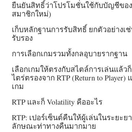
ยืนยันสิทธิ์ว่าโปรโมชั่นใช้กับบัญชีขอ
สมาชิกใหม่)
เก็บหลักฐานการรับสิทธิ์ ยกตัวอย่างเ
รับรอง
การเลือกเกมรวมทั้งกลอุบายรากฐาน
เลือกเกมให้ตรงกับสไตล์การเล่นแล้
ไตร่ตรองจาก RTP (Return to Player) 
เกม
RTP และก็ Volatility คืออะไร
RTP: เปอร์เซ็นต์คืนให้ผู้เล่นในระยะยาว 
ลักษณะท่าทางคืนมากมาย