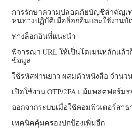
การรักษาความปลอดภัยบัญชีสำคัญเท่าเ
หนทางปฏิบัติเมื่อล็อกอินและใช้งานบั
ทางล็อกอินที่แนะนำ
พิจารณา URL ให้เป็นโดเมนหลักแล้วก
ข้อมูล
ใช้รหัสผ่านยาว ผสมตัวหนังสือ จำนวน
เปิดใช้งาน OTP/2FA แม้แพลตฟอร์มร
ออกจากระบบเมื่อใช้คอมพิวเตอร์สา
เทคนิคคุ้มครองปกป้องเพิ่มอีก