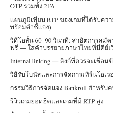
แผนภูมิเทียบ RTP ของเกมที่ได้รับคว
พร้อมคำชี้แจง)
วิดีโอสั้น 60–90 วินาที: สาธิตการสมั
ฟรี — ใส่คำบรรยายภาษาไทยที่มีคีย์เว
Internal linking — ลิงก์ที่ควรจะเชื่อมข
วิธีรับโบนัสและการจัดการเทิร์นโอเวอ
กรรมวิธีการจัดแจง Bankroll สำหรับคน
รีวิวเกมยอดฮิตและเกมที่มี RTP สูง