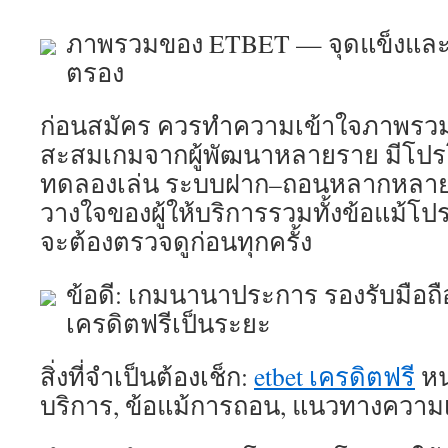
ภาพรวมของ ETBET — จุดแข็งและก็ส
ตรอง
ก่อนสมัคร ควรทำความเข้าใจภาพรวม
สะสมเกมจากผู้พัฒนาหลายราย มีโปรโ
ทดลองเล่น ระบบฝาก–ถอนหลากหลาย 
วางใจของผู้ให้บริการรวมทั้งข้อแม้โปรโ
จะต้องตรวจดูก่อนทุกครั้ง
ข้อดี: เกมนานาประการ รองรับมือถ
เครดิตฟรีเป็นระยะ
สิ่งที่จำเป็นต้องเช็ก:
etbet เครดิตฟรี
หน
บริการ, ข้อแม้การถอน, แนวทางความเ