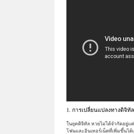
1. การเปลี่ยนแปลงทางดิจิท
ในยุคดิจิทัล หวยไม่ได้จำกัดอยู
โฟนและอินเทอร์เน็ตที่เพิ่มขึ้น