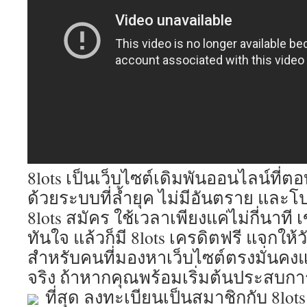
8lots เป็นเว็บไซต์เดิมพันออนไลน์ที่ตอ
ด้วยระบบที่ล้ำยุค ไม่มีอันตราย และโป
8lots สมัคร ใช้เวลาเพียงแค่ไม่กี่นาที
ทันใจ แล้วก็มี 8lots เครดิตฟรี แจกให้
สำหรับคนที่มองหาเว็บไซต์ตรงมั่นคงแล
จริง ถ้าหากคุณพร้อมเริ่มต้นประสบการ
ที่สุด ลงทะเบียนเป็นสมาชิกกับ 8lots 