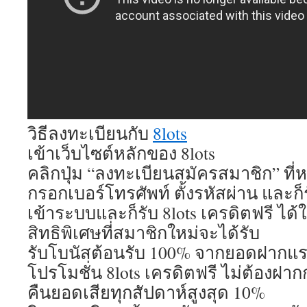
วิธีลงทะเบียนกับ
8lots
เข้าเว็บไซต์หลักของ 8lots
คลิกปุ่ม “ลงทะเบียนสมัครสมาชิก” ที่
กรอกเบอร์โทรศัพท์ ตั้งรหัสผ่าน และก็
เข้าระบบและก็รับ 8lots เครดิตฟรี ได้
สิทธิพิเศษที่สมาชิกใหม่จะได้รับ
รับโบนัสต้อนรับ 100% จากยอดฝากแ
โปรโมชั่น 8lots เครดิตฟรี ไม่ต้องฝาก
คืนยอดเสียทุกสัปดาห์สูงสุด 10%