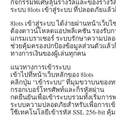
กิจกรรมพิเศษลุ้นรางวัลและของรางวัล
ระบบ 8lots เข้าสู่ระบบ ที่ปลอดภัยแล้วก
8lots เข้าสู่ระบบ ได้ง่ายผ่านหน้าเว็บ
ต้องดาวน์โหลดแอปพลิเคชัน รองรับก
แกรมเบราเซอร์ ระบบรักษาความปลอดภั
ช่วยคุ้มครองปกป้องข้อมูลส่วนตัวแล้
ทางการเงินของผู้เล่นทุกคน
แนวทางการเข้าระบบ
เข้าไปที่หน้าเว็บหลักของ 8lots
คลิกปุ่ม “เข้าระบบ” ที่มุมขวาบนของหน
กรอกเบอร์โทรศัพท์และก็รหัสผ่าน
กดยืนยันเพื่อเข้าระบบรวมทั้งเริ่มการ
ระบบความปลอดภัยสำหรับเพื่อการเข้
ใช้เทคโนโลยีเข้ารหัส SSL 256-bit คุ้