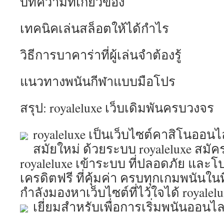
บทความที่เกี่ยวข้อง
เทคนิคเล่นสล็อตให้ได้กำไร
วิธีการบาคาร่าที่ผู้เล่นจำต้องรู้
แนวทางพนันกีฬาแบบมือโปร
สรุป: royaleluxe เว็บเดิมพันครบวงจร
royaleluxe เป็นเว็บไซต์คาสิโนออนไล
สมัยใหม่ ด้วยระบบ royaleluxe สมัคร
royaleluxe เข้าระบบ ที่ปลอดภัย และโป
เครดิตฟรี ที่คุ้มค่า ครบทุกเกมพนันในท
กำลังมองหาเว็บไซต์ที่ไว้ใจได้ royale
เยี่ยมสำหรับเพื่อการเริ่มพนันออนไล