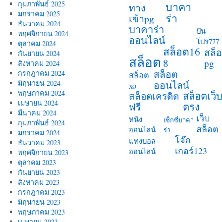
กุมภาพันธ์ 2025
บาคา
ทาง
มกราคม 2025
ร่า
เข้าpg
ธันวาคม 2024
บาคาร่า
ปัน
พฤศจิกายน 2024
ออนไลน์
โปร777
ตุลาคม 2024
สล็อต16
สล็
กันยายน 2024
สล็อต
8
pg
สิงหาคม 2024
สล็อต
กรกฎาคม 2024
สล็อต
มิถุนายน 2024
ออนไลน์
xo
พฤษภาคม 2024
สล็อตเว็
สล็อตเครดิต
เมษายน 2024
ตรง
ฟรี
มีนาคม 2024
เว็บ
หนัง
เซ็กซี่บาคา
กุมภาพันธ์ 2024
สล็อต
ออนไลน์
ร่า
มกราคม 2024
โจ๊ก
แทงบอล
ธันวาคม 2023
เกอร์123
ออนไลน์
พฤศจิกายน 2023
ตุลาคม 2023
กันยายน 2023
สิงหาคม 2023
กรกฎาคม 2023
มิถุนายน 2023
พฤษภาคม 2023
เมษายน 2023