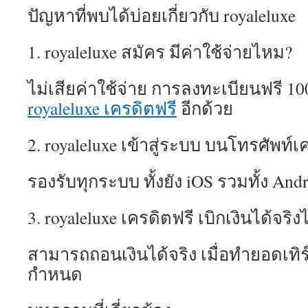
ปัญหาที่พบได้บ่อยเกี่ยวกับ royaleluxe
1. royaleluxe สมัคร มีค่าใช้จ่ายไหม?
ไม่เสียค่าใช้จ่าย การลงทะเบียนฟรี 10
royaleluxe เครดิตฟรี
อีกด้วย
2. royaleluxe เข้าสู่ระบบ บนโทรศัพท์เค
รองรับทุกระบบ ทั้งยัง iOS รวมทั้ง Andr
3. royaleluxe เครดิตฟรี เบิกเงินได้จริ
สามารถถอนเงินได้จริง เมื่อทำยอดเทิร
กำหนด