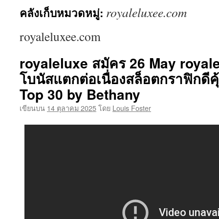
royaleluxee.com
คลังเก็บหมวดหมู่:
เนื้อหา
royaleluxee.com
royaleluxe สมัคร 26 May royalel
โบนัสแตกต่อเนื่องสล็อตกราฟิกดีคุ้ม
Top 30 by Bethany
เขียนบน
14 ตุลาคม 2025
โดย
Louis Foster