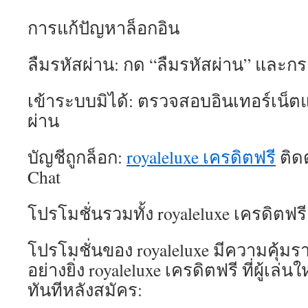
การแก้ปัญหาล็อกอิน
ลืมรหัสผ่าน: กด “ลืมรหัสผ่าน” และก
เข้าระบบมิได้: ตรวจสอบอินเทอร์เน็ตแ
ผ่าน
บัญชีถูกล็อก:
royaleluxe เครดิตฟรี
ติด
Chat
โปรโมชั่นรวมทั้ง royaleluxe เครดิตฟรี 
โปรโมชั่นของ royaleluxe มีความคุ้
อย่างยิ่ง royaleluxe เครดิตฟรี ที่ผู้เ
ทันทีหลังสมัคร: