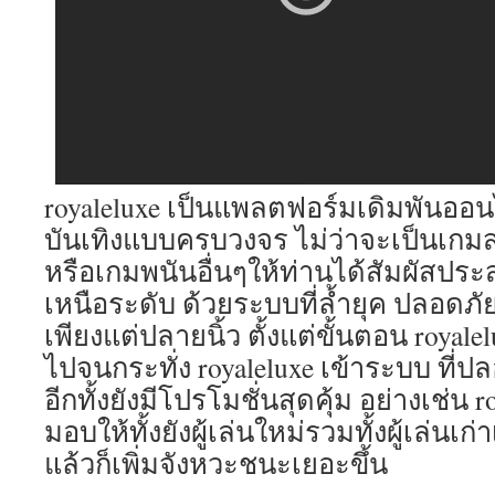
royaleluxe เป็นแพลตฟอร์มเดิมพันออ
บันเทิงแบบครบวงจร ไม่ว่าจะเป็นเกม
หรือเกมพนันอื่นๆให้ท่านได้สัมผัสประ
เหนือระดับ ด้วยระบบที่ล้ำยุค ปลอดภัย
เพียงแต่ปลายนิ้ว ตั้งแต่ขั้นตอน royalel
ไปจนกระทั่ง royaleluxe เข้าระบบ ที่ป
อีกทั้งยังมีโปรโมชั่นสุดคุ้ม อย่างเช่น r
มอบให้ทั้งยังผู้เล่นใหม่รวมทั้งผู้เล่นเก
แล้วก็เพิ่มจังหวะชนะเยอะขึ้น