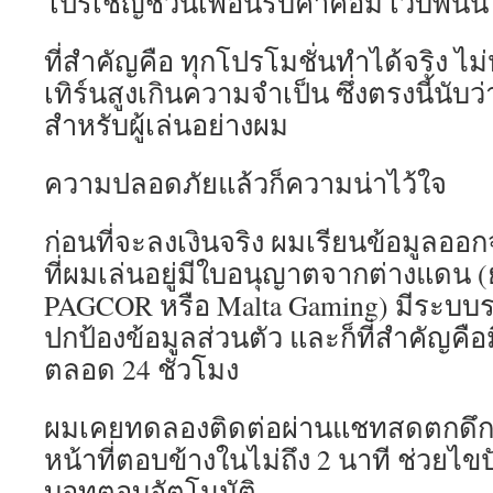
โปรเชิญชวนเพื่อนรับค่าคอม เว็บพนัน
ที่สำคัญคือ ทุกโปรโมชั่นทำได้จริง ไม
เทิร์นสูงเกินความจำเป็น ซึ่งตรงนี้นั
สำหรับผู้เล่นอย่างผม
ความปลอดภัยแล้วก็ความน่าไว้ใจ
ก่อนที่จะลงเงินจริง ผมเรียนข้อมูลออ
ที่ผมเล่นอยู่มีใบอนุญาตจากต่างแดน (
PAGCOR หรือ Malta Gaming) มีระบบร
ปกป้องข้อมูลส่วนตัว และก็ที่สำคัญคือ
ตลอด 24 ชั่วโมง
ผมเคยทดลองติดต่อผ่านแชทสดตกดึกๆ
หน้าที่ตอบข้างในไม่ถึง 2 นาที ช่วยไขป
บอทตอบอัตโนมัติ