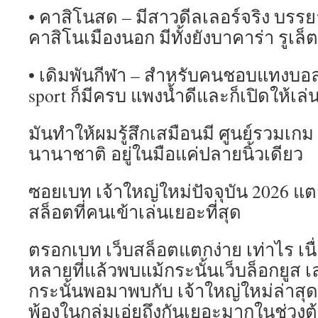
• คาสิโนสด – มีสาวดีลเลอร์จริง บรรย
คาสิโนเมืองนอก มีทั้งยังบาคาร่า รูเล็
• เดิมพันกีฬา – สำหรับคนชอบแทงบอล
sport ก็มีครบ แพงน้ำดีและก็เปิดให้เ
มันทำให้ผมรู้สึกเสมือนมี ศูนย์รวมเกม
นานาชาติ อยู่ในมือแค่ปลายนิ้วเดียว
ซอยเบท เจ้าใหญ่ใหม่ปัจจุบัน 2026 แต
สล็อตที่คนเข้าเล่นเยอะที่สุด
ตรอกเบท เว็บสล็อตแตกง่าย เท่าไร เน
หลายที่แล้วพบแม้กระนั้นเว็บล็อกยูส เล
กระนั้นพอมาพบกับ เจ้าใหญ่ใหม่ล่าสุด 2
พ้องในกลุ่มเอ่ยถึงกันเยอะมากในช่วงต