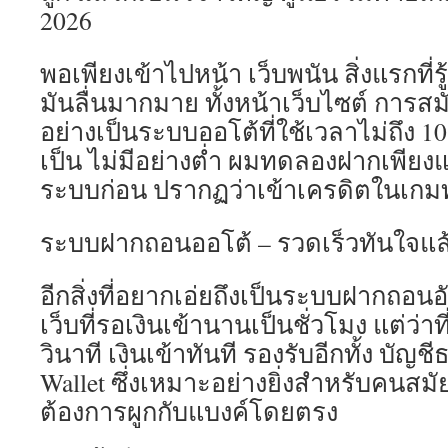
2026
พอเพียงเข้าไปหน้า เว็บพนัน สิ่งแรกที่ร
มันลื่นมากมาย ทั้งหน้าเว็บไซต์ การสม
อย่างเป็นระบบออโต้ที่ใช้เวลาไม่ถึง 10 
เป็น ไม่มีอย่างต่ำ ผมทดลองฝากเพียงแ
ระบบก่อน ปรากฏว่าเข้าเครดิตในเกมท
ระบบฝากถอนออโต้ – รวดเร็วทันใจแล้
อีกสิ่งที่อยากเอ่ยถึงเป็นระบบฝากถอน
เว็บที่รอเงินเข้านานเป็นชั่วโมง แต่ว่าที
วินาที เงินเข้าทันที รองรับอีกทั้ง บั
Wallet ซึ่งเหมาะอย่างยิ่งสำหรับคนสมัย
ต้องการผูกกับแบงค์โดยตรง