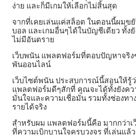
ง่าย และก็มีเกมให้เลือกไม่สิ้นสุด
จากที่เคยเล่นแค่สล็อต ในตอนนี้ผมขย
บอล และเกมอื่นๆได้ในบัญชีเดียว ทั้งย
ไม่มีอันตราย
เว็บพนัน แพลตฟอร์มที่ตอบปัญหาจริ
พันออนไลน์
เว็บไซต์พนัน ประสบการณ์นี้สอนให้รู้ว
แพลตฟอร์มดีๆสักที่ คุณจะได้ทั้งยั
มั่นใจและความเชื่อมั่น รวมทั้งช่องทา
รายได้จริง
สำหรับผม แพลตฟอร์มนี้คือ มากกว่าเว
ที่ความเบิกบานใจครบวงจร ที่เล่นแล้