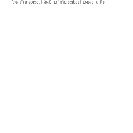
บน
โพสท์ใน
soibet
|
ติดป้ายกำกับ
soibet
|
ปิดความเห็น
Soibet
จุด
หมาย
ปลาย
ทาง
ที่
ดี
ที่สุด
สำหรับ
การ
เดิม
พัน
สมาชิก
ใหม่
รับ
500
เกม
ไก่ชน
ครบ
จบ
ที่
เดียว