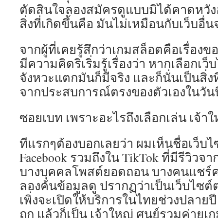
ตัดสินใจลองสมัครดูแบบมิได้คาดหวังอ
สิ่งที่เกิดขึ้นคือ มันไม่เหมือนกับเว็บอื่น
จากผู้ที่เคยรู้สึกว่าเกมสล็อตคือเรื่องข
มีความคิดริเริ่มรู้เรื่องว่า หากเลือกเว
จังหวะแตกมันก็มีจริง และก็นั่นเป็นสิ่
จากประสบการณ์ตรงของตัวเองในวันนี
ซอยเบท เพราะอะไรถึงเลือกเล่น เจ้าให
ทีแรกๆต้องบอกเลยว่า ผมเห็นชื่อเว็บไซ
Facebook รวมถึงใน TikTok ที่มีรีวิวจ
บางบุคคลโพสต์ยอดถอน บางคนแชร์ค
ลองค้นข้อมูลดู ปรากฏว่าเป็นเว็บไซต
เพิ่งจะเปิดให้บริการในไทยช่วงปลายปี 
ถูก แล้วก็เป็น เจ้าใหญ่ ศูนย์รวมค่ายเ