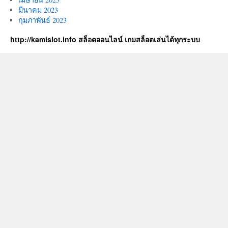
มีนาคม 2023
กุมภาพันธ์ 2023
http://kamislot.info สล็อตออนไลน์ เกมสล็อตเล่นได้ทุกระบบ