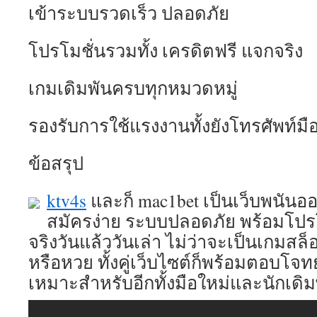
เข้าระบบรวดเร็ว ปลอดภัย
โปรโมชั่นรวมทั้ง เครดิตฟรี แจกจริง
เกมเดิมพันครบทุกหมวดหมู่
รองรับการใช้แรงงานทั้งยังโทรศัพท์มื
ข้อสรุป
ktv4s
และก็ mac1bet เป็นเว็บพนันอ
สมัครง่าย ระบบปลอดภัย พร้อมโปรโ
จริงวันแล้ววันเล่า ไม่ว่าจะเป็นเกมสล
หรือหวย ทั้งคู่เว็บไซต์ก็พร้อมตอบโจทย
เหมาะสำหรับอีกทั้งมือใหม่และนักเดิ