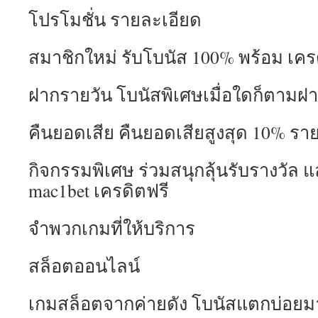
โปรโมชั่น รายละเอียด
สมาชิกใหม่ รับโบนัส 100% พร้อม เคร
ฝากรายวัน โบนัสพิเศษเมื่อใดก็ตามฝ
คืนยอดเสีย คืนยอดเสียสูงสุด 10% รา
กิจกรรมพิเศษ ร่วมสนุกลุ้นรับรางวัล แล
mac1bet เครดิตฟรี
จำพวกเกมที่ให้บริการ
สล็อตออนไลน์
เกมสล็อตจากค่ายดัง โบนัสแตกบ่อย