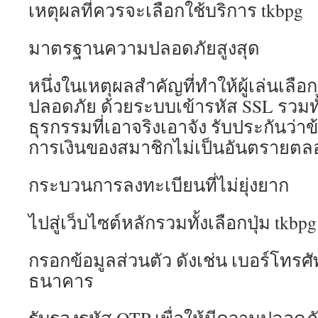
เหตุผลที่ควรจะเลือกใช้บริการ tkbpg
มาตรฐานความปลอดภัยสูงสุด
หนึ่งในเหตุผลสำคัญที่ทำให้ผู้เล่นเลือ
ปลอดภัย ด้วยระบบเข้ารหัส SSL รวม
ธุรกรรมที่เอาจริงเอาจัง รับประกันว่าข
การเงินของสมาชิกไม่เป็นอันตรายต
กระบวนการลงทะเบียนที่ไม่ยุ่งยาก
ไปสู่เว็บไซต์หลักรวมทั้งเลือกปุ่ม tkbp
กรอกข้อมูลส่วนตัว ดังเช่น เบอร์โทรศัพ
ธนาคาร