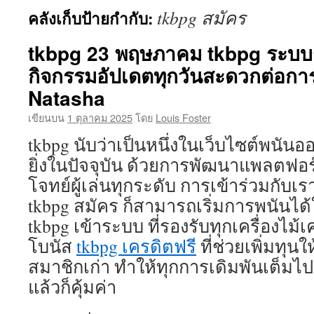
tkbpg สมัคร
คลังเก็บป้ายกำกับ:
เนื้อหา
tkbpg 23 พฤษภาคม tkbpg ระบบ
กิจกรรมอัปเดตทุกวันสะดวกต่อกา
Natasha
เขียนบน
1 ตุลาคม 2025
โดย
Louis Foster
tkbpg นับว่าเป็นหนึ่งในเว็บไซต์พนัน
ยิ่งในปัจจุบัน ด้วยการพัฒนาแพลตฟอร
โจทย์ผู้เล่นทุกระดับ การเข้าร่วมกับเ
tkbpg สมัคร ก็สามารถเริ่มการพนันได
tkbpg เข้าระบบ ที่รองรับทุกเครื่องไม้เครื
โบนัส
tkbpg เครดิตฟรี
ที่ช่วยเพิ่มทุนให
สมาชิกเก่า ทำให้ทุกการเดิมพันเต็ม
แล้วก็คุ้มค่า