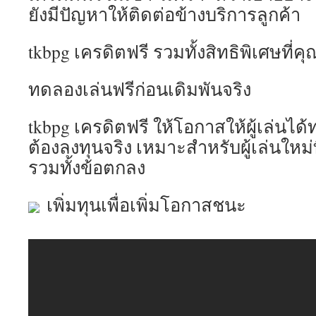
ยังมีปัญหาให้ติดต่อข้างบริการลูกค้า
tkbpg เครดิตฟรี รวมทั้งสิทธิพิเศษที่ค
ทดลองเล่นฟรีก่อนเดิมพันจริง
tkbpg เครดิตฟรี ให้โอกาสให้ผู้เล่นไ
ต้องลงทุนจริง เหมาะสำหรับผู้เล่นใหม
รวมทั้งข้อตกลง
เพิ่มทุนเพื่อเพิ่มโอกาสชนะ