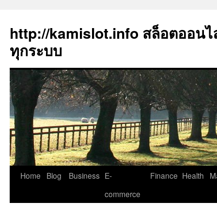
http://kamislot.info สล็อตออนไล
ทุกระบบ
ข้าม
Home
Blog
Business
E-
Finance
Health
M
ไป
commerce
ยัง