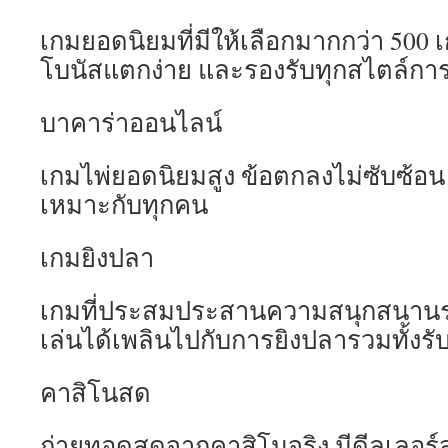
เกมยอดนิยมที่มีให้เลือกมากกว่า 500
โบนัสแตกง่าย และรองรับทุกสไตล์การ
บาคาร่าออนไลน์
เกมไพ่ยอดนิยมสูง ข้อตกลงไม่ซับซ้อน ล
เหมาะกับทุกคน
เกมยิงปลา
เกมที่ประสมประสานความสนุกสนานร่าเ
เล่นได้เพลินไปกับการยิงปลารวมทั้งรับ
คาสิโนสด
ถ่ายทอดสดจากคาสิโนจริง มีดีลเลอร