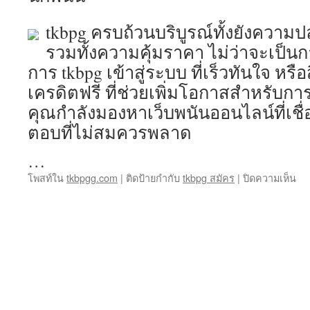
tkbpg ครบถ้วนบริบูรณ์ทั้งยังควา
รวมทั้งความคุ้มราคา ไม่ว่าจะเป็นกา
การ tkbpg เข้าสู่ระบบ ที่เร็วทันใจ หรื
เครดิตฟรี ที่ช่วยเพิ่มโอกาสสำหรับกา
คุณกำลังมองหาเว็บพนันออนไลน์ที่เชื่อ
ตอบที่ไม่สมควรพลาด
…
บน
โพสท์ใน
tkbpgg.com
|
ติดป้ายกำกับ
tkbpg สมัคร
|
ปิดความเห็น
tkb
23
พฤ
tkb
ระ
รว
ข่
กิ
อัป