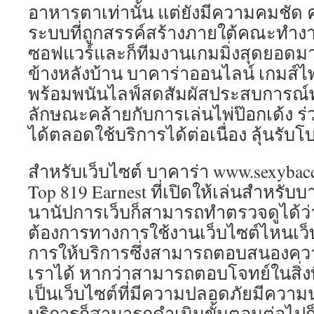
อาหารตาเท่านั้น แต่ยังมีความคมชั
ระบบที่ถูกสรรค์สร้างภายใต้คณะทำงา
ซอฟแวร์และก็ทีมงานเกมมิ่งสุดยอด
ข้างหลังบ้าน บาคาร่าออนไลน์ เกมส์ไพ่ย
พร้อมพนันไลฟ์สดสัมผัสประสบการณ์พ
ลักษณะคล้ายกับการเล่นไพ่ป๊อกเด้ง ร่
ได้ตลอดใช้บริการได้ต่อเนื่อง ลุ้นรับโ
สำหรับเว็บไซต์ บาคาร่า www.sexybacc
Top 819 Earnest ที่เปิดให้เล่นสำหรับ
นานัปการเว็บก็สามารถทำตรวจดูได้ว
ต้องการทางการใช้งานเว็บไซต์ไหนเว็บ
การให้บริการซึ่งสามารถตอบสนองค
เราได้ หากว่าสามารถตอบโจทย์ในสิ่งท
เป็นเว็บไซต์ที่มีความปลอดภัยมีความ
บริการก็สามารถดำเนินขั้นตอนต่อไปก็