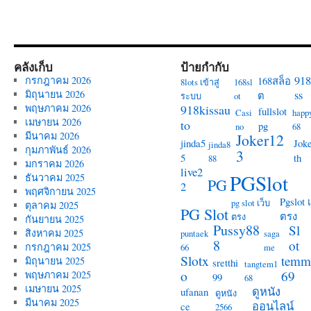
คลังเก็บ
ป้ายกำกับ
91
กรกฎาคม 2026
168สล็อ
8lots เข้าสู่
168sl
มิถุนายน 2026
ss
ต
ระบบ
ot
พฤษภาคม 2026
918kissau
fullslot
Casi
happ
เมษายน 2026
to
pg
no
68
มีนาคม 2026
Joker12
jinda5
Jok
jinda8
กุมภาพันธ์ 2026
3
5
th
88
มกราคม 2026
live2
PGSlot
ธันวาคม 2025
PG
2
พฤศจิกายน 2025
Pgslot 
pg slot เว็บ
ตุลาคม 2025
PG Slot
ตรง
ตรง
กันยายน 2025
Pussy88
Sl
สิงหาคม 2025
puntaek
saga
8
ot
กรกฎาคม 2025
66
me
Slotx
temm
มิถุนายน 2025
sretthi
tangtem1
o
69
พฤษภาคม 2025
99
68
เมษายน 2025
ดูหนัง
ufanan
ดูหนัง
มีนาคม 2025
ออนไลน์
ce
2566