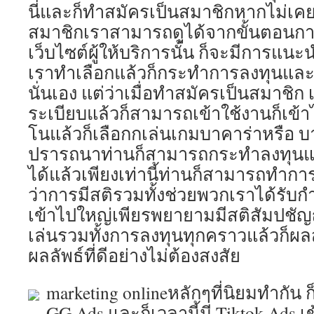
นี่และก็ทำสมัครเป็นสมาชิกหากไม่เ
สมาชิกเราสามารถดูได้จากขั้นตอนก
เว็บไซต์ผู้ให้บริการนั้น ก็จะมีการแ
เราทำเลือกแล้วก็กระทำการลงทุนและก็
นั่นเอง แต่ว่าเมื่อทำสมัครเป็นสมาชิก 
ระเบียบแล้วก็สามารถเข้าใช้งานก็เข้
โนแล้วก็เลือกกเล่นเกมบาคาร่าหรือ บา
ปรารถนาท่านก็สามารถกระทำลงทุน
ได้แล้วเพียงเท่านี้ท่านก็สามารถทำกา
ว่าการมีสติรวมทั้งช่วยพวกเราได้รับก
เข้าไปใหญ่เพียรพยายามมีสติสัมปชัญ
เล่นรวมทั้งการลงทุนทุกคราวแล้วก็ผลส
ผลลัพธ์ที่ดีอย่างไม่ต้องสงสัย
marketing onlineหลักๆที่นิยมทำกัน ก
GG Ads และก็เวลานี้มี Tiktok Ads เ