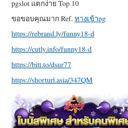
pgslot แตกง่าย Top 10
ขอขอบคุณมาก Ref.
ทางเข้าpg
https://rebrand.ly/funny18-d
https://cutly.info/funny18-d
https://bitt.to/dsur77
https://shorturl.asia/347QM