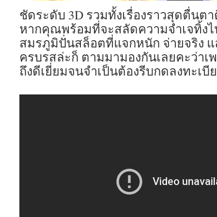
ชัดระดับ 3D รวมทั้งเรื่องราวสุดตื่นตาต
หากคุณพร้อมที่จะสลัดความจำเจทิ้งไป 
สมรภูมิปั่นสล็อตที่แจกหนัก จ่ายจริง
ครบรสล่ะก็ ตามมามองกันเลยคะว่าเพรา
ถึงดีเยี่ยมจนจำเป็นต้องรีบกดลงทะเบี