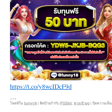
https://t.co/y8wcIDcF9d
…
โพสท์ใน
funny18
|
ติดป้ายกำกับ
PGSlot
,
ทางเข้าpg
|
ปิดความเห็น