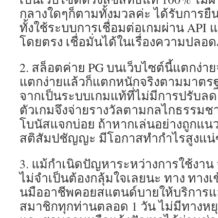
กลางใดๆก็ตามทั้งมวลค่ะ ได้รับการยื
ทั้งใช้ระบบการเชื่อมต่อเกมผ่าน API แ
โดยตรง เชื่อมั่นได้ในเรื่องความปลอด
2. สล็อตค่าย PG บนเว็บไซต์นี้แตกง่า
แตกง่ายแล้วก็แตกหนักจริงตามมาตรฐ
จากเป็นระบบเกมแท้ที่ไม่มีการปรับล
ตัวเกมจึงจ่ายรางวัลตามกลไกธรรมชาต
โบนัสแจกบ่อย ถ้าหากเล่นอย่างถูกแน
สติสัมปชัญญะ มีโอกาสทำกำไรสูงแน่ๆ
3. แม้กำเนิดปัญหาระหว่างการใช้งาน 
ไม่จำเป็นต้องกลุ้มใจเลยนะ ทาง ทางเ
นมืออาชีพคอยสแตนด์บายให้บริการแล้
สมาชิกทุกท่านตลอด 1 วัน ไม่มีทางห