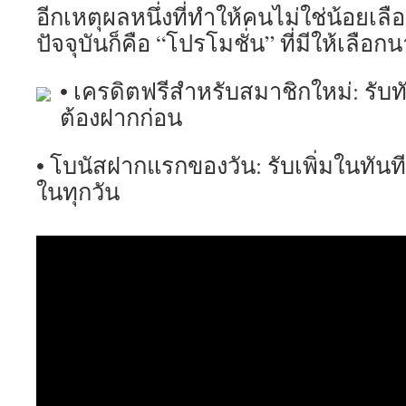
อีกเหตุผลหนึ่งที่ทำให้คนไม่ใช่น้อยเล
ปัจจุบันก็คือ “โปรโมชั่น” ที่มีให้เลือก
• เครดิตฟรีสำหรับสมาชิกใหม่: รับทั
ต้องฝากก่อน
• โบนัสฝากแรกของวัน: รับเพิ่มในทันที
ในทุกวัน