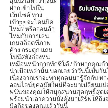
ลุ้นนั่งเสียวว่าเงินที่
ฝากเข้าไปใน
เว็บไซต์ ทาง
เข้าpg จะโดนบิด
ไหม? หรืออ่อนล้า
ไหมกับการเล่น
เกมสล็อตที่ภาพ
ค้าง กระตุก แถม
โบนัสยังล่องหน
เหมือนหน้ากากทักซิโด้? ถ้าหากคุณก
น่าเบื่อเหล่านั้น บอกเลยว่าวันนี้เป็นว
เนื่องจากเราจะพาทุกคนมารู้จักกับ ทา
ออนไลน์ยุคสมัยใหม่ที่จะมาเปลี่ยน
พนันของคุณให้สนุกสนานสุดฤทธิ์สุดเด
พร้อมนำเอาความมั่งคั่งมาเสิร์ฟให้ถึ
มือถือของคุณแล้ววันนี้