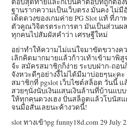
ตอบสุดท้ายและก็เป็นคำตอบที่ถูกต้องที่
ฐานรากความเป็นเว็บตรง มั่นคง ไม่ม
เด็ดดวงของเกมค่าย PG Slot แท้ ที่
ตัวคูณวิจิตรตระการตา มันเป็นส่วนผสมท
ทุกคนไปสัมผัสคำว่า เศรษฐีใหม่
อย่าทำให้ความไม่แน่ใจมาขัดขวางความ
เลิกคิดมากมายแล้วก้าวเท้าเข้ามาพิส
จ้ะ สมัครสมาชิกก็ง่าย ระบบฝาก-ถอ
จังหวะดีๆอย่างงี้ไม่ได้มีมาบ่อยๆนะ
สมาชิกที่ pgslot เว็บไซต์สล็อต วันนี้ แ
สวยๆนั่งนับเงินแสนเงินล้านที่บ้านแบ
ให้ทุกคนดวงเฮง ปั่นสล็อตแล้วโบนัสแ
จนมือสั่นเลยนะค้างวดนี้!
slot ทางเข้าpg funny18d.com 29 July 2