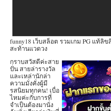
funny18 เว็บสล็อต รวมเกม PG แท้ลิขส
สะท้านแวดวง
กราบสวัสดีค่ะสาย
ปั่น สายล่ารางวัล
และเหล่านักล่า
ความมั่งคั่งผู้มี
รสนิยมทุกคน! เบื่อ
ไหมค่ะกับการที่
จำเป็นต้องมานั่ง