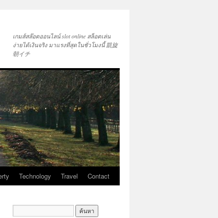
เกมส์สล๊อตออนไลน์ slot online สล็อตเล่น
ง่ายได้เงินจริง มาแรงที่สุดในชั่วโมงนี้ 凱旋
朝イチ
erty
Technology
Travel
Contact