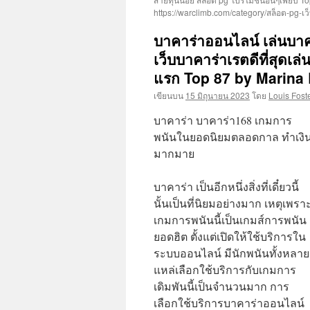
https://warclimb.com/category/สล็อต-pg-เ
เนื้อหา
บาคาร่าออนไลน์ เล่นบาคา
เว็บบาคาร่าเรตดีที่สุดเล่
แรก Top 87 by Marina
เขียนบน
15 มิถุนายน 2023
โดย
Louis Fost
บาคาร่า บาคาร่า168 เกมการ
พนันในยอดนิยมตลอดกาล ทำเงิ
มากมาย
บาคาร่า เป็นอีกหนึ่งสิ่งที่เดี๋ยวนี้
นั้นเป็นที่นิยมอย่างมาก เหตุเพรา
เกมการพนันนี้เป็นเกมส์การพนัน
ยอดฮิต ตั้งแต่เปิดให้ใช้บริการใน
ระบบออนไลน์ มีนักพนันทั้งหลาย
แหล่เลือกใช้บริการกับเกมการ
เดิมพันนี้เป็นจำนวนมาก การ
เลือกใช้บริการบาคาร่าออนไลน์