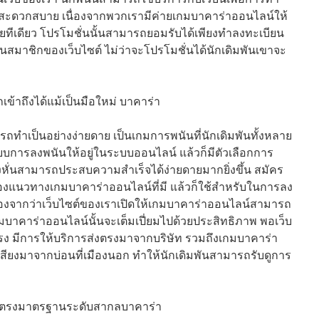
งสะดวกสบาย เนื่องจากพวกเรามีค่ายเกมบาคาร่าออนไลน์ให้
ยทีเดียว โปรโมชั่นนั้นสามารถยอมรับได้เพียงทำลงทะเบียน
่งในสมาชิกของเว็บไซต์ ไม่ว่าจะโปรโมชั่นได้นักเดิมพันเขาจะ
ข้าถึงได้แม้เป็นมือใหม่ บาคาร่า
ถทำเป็นอย่างง่ายดาย เป็นเกมการพนันที่นักเดิมพันทั้งหลาย
ปแบบการลงพนันให้อยู่ในระบบออนไลน์ แล้วก็มีตัวเลือกการ
แจงหั่นสามารถประสบความสำเร็จได้ง่ายดายมากยิ่งขึ้น สมัคร
องแนวทางเกมบาคาร่าออนไลน์ที่มี แล้วก็ใช้สำหรับในการลง
เนื่องจากว่าเว็บไซต์ของเราเปิดให้เกมบาคาร่าออนไลน์สามารถ
มบาคาร่าออนไลน์นั้นจะเต็มเปี่ยมไปด้วยประสิทธิภาพ พอเว็บ
ตรง มีการให้บริการส่งตรงมาจากบริษัท รวมถึงเกมบาคาร่า
ียงมาจากบ่อนที่เมืองนอก ทำให้นักเดิมพันสามารถรับดูการ
ว็บตรงมาตรฐานระดับสากลบาคาร่า