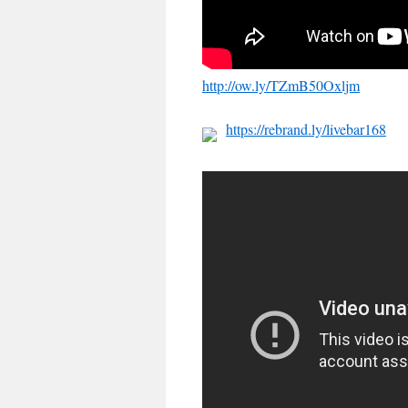
http://ow.ly/TZmB50Oxljm
https://rebrand.ly/livebar168