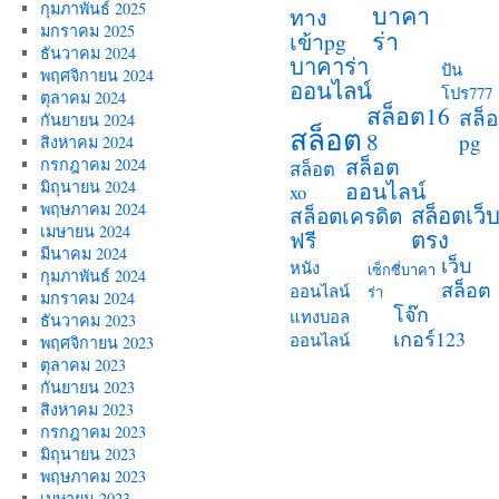
กุมภาพันธ์ 2025
บาคา
ทาง
มกราคม 2025
ร่า
เข้าpg
ธันวาคม 2024
บาคาร่า
ปัน
พฤศจิกายน 2024
ออนไลน์
โปร777
ตุลาคม 2024
สล็อต16
สล็
กันยายน 2024
สล็อต
8
pg
สิงหาคม 2024
สล็อต
กรกฎาคม 2024
สล็อต
มิถุนายน 2024
ออนไลน์
xo
พฤษภาคม 2024
สล็อตเว็
สล็อตเครดิต
เมษายน 2024
ตรง
ฟรี
มีนาคม 2024
เว็บ
หนัง
เซ็กซี่บาคา
กุมภาพันธ์ 2024
สล็อต
ออนไลน์
ร่า
มกราคม 2024
โจ๊ก
แทงบอล
ธันวาคม 2023
เกอร์123
ออนไลน์
พฤศจิกายน 2023
ตุลาคม 2023
กันยายน 2023
สิงหาคม 2023
กรกฎาคม 2023
มิถุนายน 2023
พฤษภาคม 2023
เมษายน 2023