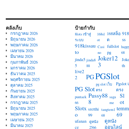
คลังเก็บ
ป้ายกำกับ
91
กรกฎาคม 2026
168สล็อ
8lots เข้าสู่
168sl
มิถุนายน 2026
ss
ต
ระบบ
ot
พฤษภาคม 2026
918kissau
fullslot
Casi
happ
เมษายน 2026
to
pg
no
68
มีนาคม 2026
Joker12
jinda5
Jok
jinda8
กุมภาพันธ์ 2026
3
5
th
88
มกราคม 2026
live2
PGSlot
ธันวาคม 2025
PG
2
พฤศจิกายน 2025
Pgslot 
pg slot เว็บ
ตุลาคม 2025
PG Slot
ตรง
ตรง
กันยายน 2025
Pussy88
Sl
สิงหาคม 2025
puntaek
saga
8
ot
กรกฎาคม 2025
66
me
Slotx
temm
มิถุนายน 2025
sretthi
tangtem1
o
69
พฤษภาคม 2025
99
68
เมษายน 2025
ดูหนัง
ufanan
ดูหนัง
มีนาคม 2025
ออนไลน์
ce
2566