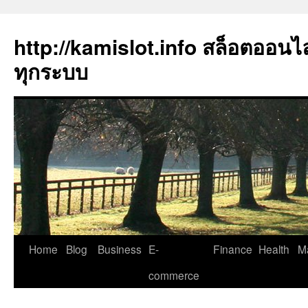
http://kamislot.info สล็อตออนไล
ทุกระบบ
ข้าม
Home
Blog
Business
E-
Finance
Health
M
ไป
commerce
ยัง