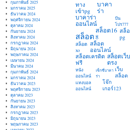
กุมภาพันธ์ 2025
บาคา
ทาง
มกราคม 2025
ร่า
เข้าpg
ธันวาคม 2024
บาคาร่า
ปัน
พฤศจิกายน 2024
ออนไลน์
โปร777
ตุลาคม 2024
สล็อต16
สล็
กันยายน 2024
สล็อต
8
pg
สิงหาคม 2024
สล็อต
กรกฎาคม 2024
สล็อต
มิถุนายน 2024
ออนไลน์
xo
พฤษภาคม 2024
สล็อตเว็
สล็อตเครดิต
เมษายน 2024
ตรง
ฟรี
มีนาคม 2024
เว็บ
หนัง
เซ็กซี่บาคา
กุมภาพันธ์ 2024
สล็อต
ออนไลน์
ร่า
มกราคม 2024
โจ๊ก
แทงบอล
ธันวาคม 2023
เกอร์123
ออนไลน์
พฤศจิกายน 2023
ตุลาคม 2023
กันยายน 2023
สิงหาคม 2023
กรกฎาคม 2023
มิถุนายน 2023
พฤษภาคม 2023
เมษายน 2023