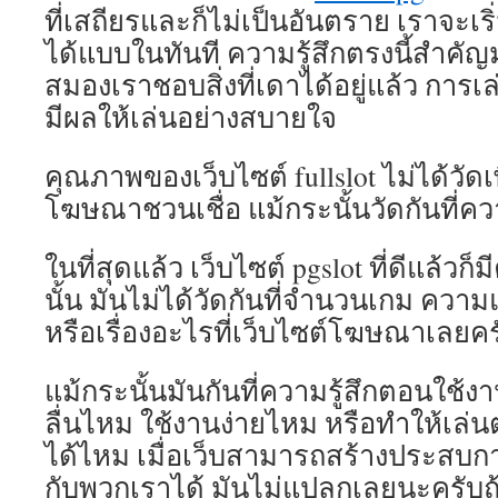
ที่เสถียรและก็ไม่เป็นอันตราย เราจะเริ
ได้แบบในทันที ความรู้สึกตรงนี้สำคัญ
สมองเราชอบสิ่งที่เดาได้อยู่แล้ว การเ
มีผลให้เล่นอย่างสบายใจ
คุณภาพของเว็บไซต์ fullslot ไม่ได้วัด
โฆษณาชวนเชื่อ แม้กระนั้นวัดกันที่คว
ในที่สุดแล้ว เว็บไซต์ pgslot ที่ดีแล้วก
นั้น มันไม่ได้วัดกันที่จำนวนเกม คว
หรือเรื่องอะไรที่เว็บไซต์โฆษณาเลยคร
แม้กระนั้นมันกันที่ความรู้สึกตอนใช้งา
ลื่นไหม ใช้งานง่ายไหม หรือทำให้เล่นต่
ได้ไหม เมื่อเว็บสามารถสร้างประสบการ
กับพวกเราได้ มันไม่แปลกเลยนะครับ