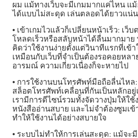
ผม แม้ทางเว็บจะมีเกมมากแค่ไหน แม้ก
ได้แบบไม่สะดุด เล่นตลอดได้ยาวแน่
• เข้าเกมไวแล้วก็เปลี่ยนหน้าเร็ว: เว
โหลดเร็วหรือสลับหน้าได้ลื่นมากมาย 
คิดว่าใช้งานง่ายตั้งแต่วินาทีแรกที่เข้
เหมือนกับเว็บที่จำเป็นต้องรอคอยหลา
อารมณ์ ความเกี่ยวเนื่องก็จะหายไป
• การใช้งานบนโทรศัพท์มือถือลื่นไหล
สล็อตโทรศัพท์เคลื่อนที่กันเป็นหลักอย
เรามีการดีไซน์รวมทั้งจัดวางปุ่มให้ใช้
หนังสืออ่านสบาย และไม่จำต้องซูมเข
ทำให้ใช้งานได้อย่างสบายใจ
• ระบบไม่ทำให้การเล่นสะดุด: แม้จะมี