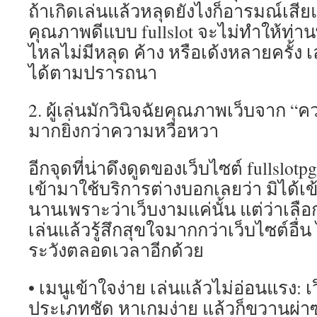
ถ้าเกิดเล่นแล้วหลุดยังไงก็อารมณ์เสียแ
คุณภาพดีแบบ fullslot จะไม่ทำให้ท่านพ
ไหลไม่มีหลุด ค้าง หรือเด้งหลายครั้ง 
ได้ตามปรารถนา
2. ผู้เล่นมักวินิจฉัยคุณภาพเว็บจาก “คว
มากยิ่งกว่าความหวือหวา
อีกจุดที่น่าดึงดูดของเว็บไซต์ fullslotp
เข้ามาใช้บริการต่างบอกเลยว่า มิได้เข้
นานเพราะว่าเว็บงามแค่นั้น แต่ว่าเลือ
เล่นแล้วรู้สึกสุขใจมากกว่าเว็บไซต์อื
ระวังตลอดเวลาอีกด้วย
• เมนูเข้าใจง่าย เล่นแล้วไม่อ่อนแรง: เ
ประเภทชัด หาเกมง่าย แล้วก็ขวานผ่าซ