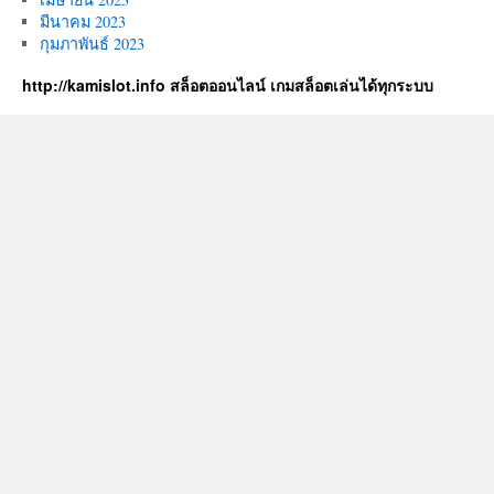
มีนาคม 2023
กุมภาพันธ์ 2023
http://kamislot.info สล็อตออนไลน์ เกมสล็อตเล่นได้ทุกระบบ