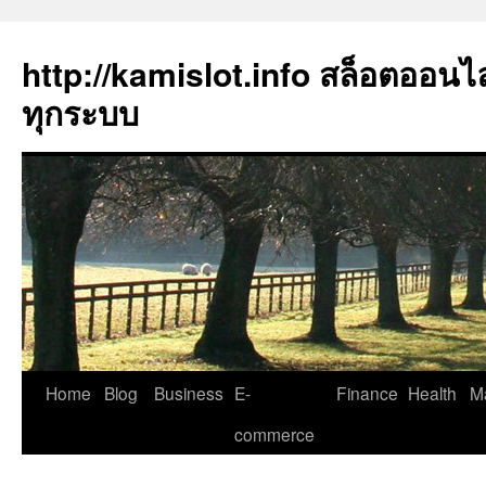
http://kamislot.info สล็อตออนไล
ทุกระบบ
ข้าม
Home
Blog
Business
E-
Finance
Health
M
ไป
commerce
ยัง