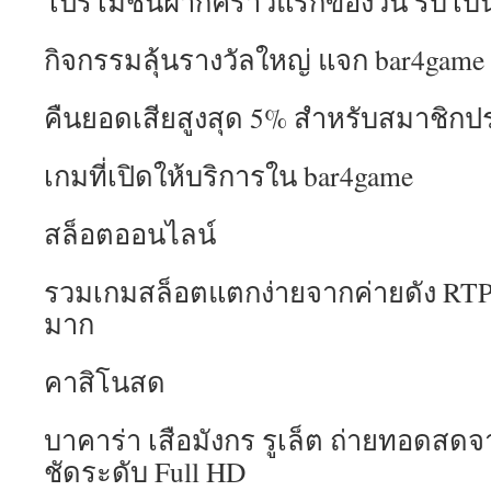
โปรโมชั่นฝากคราวแรกของวัน รับโบนั
กิจกรรมลุ้นรางวัลใหญ่ แจก bar4game 
คืนยอดเสียสูงสุด 5% สำหรับสมาชิกป
เกมที่เปิดให้บริการใน bar4game
สล็อตออนไลน์
รวมเกมสล็อตแตกง่ายจากค่ายดัง RTP
มาก
คาสิโนสด
บาคาร่า เสือมังกร รูเล็ต ถ่ายทอดส
ชัดระดับ Full HD