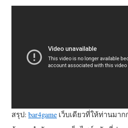
สรุป:
bar4game
เว็บเดียวที่ให้ท่านมา