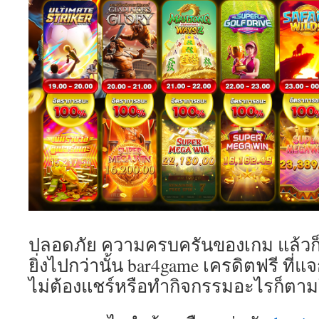
ปลอดภัย ความครบครันของเกม แล้วก็โ
ยิ่งไปกว่านั้น bar4game เครดิตฟรี ที่
ไม่ต้องแชร์หรือทำกิจกรรมอะไรก็ตามใ