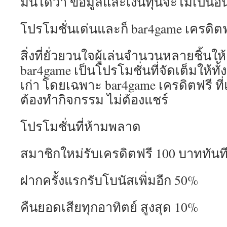
มั่นได้ว่า ข้อมูลและเงินทุนจะไม่เป็น
โปรโมชั่นเด่นและก็ bar4game เครดิตฟ
สิ่งที่ยั่วยวนใจผู้เล่นจำนวนหลายชิ้นใ
bar4game เป็นโปรโมชั่นที่จัดเต็มให้ทั
เก่า โดยเฉพาะ bar4game เครดิตฟรี ที่
ต้องทำกิจกรรม ไม่ต้องแชร์
โปรโมชั่นที่ห้ามพลาด
สมาชิกใหม่รับเครดิตฟรี 100 บาททันท
ฝากครั้งแรกรับโบนัสเพิ่มอีก 50%
คืนยอดเสียทุกอาทิตย์ สูงสุด 10%