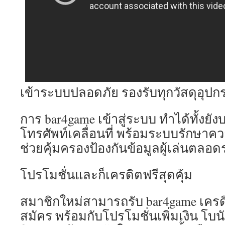
เข้าระบบปลอดภัย รองรับทุกวัสดุอุปก
การ bar4game เข้าสู่ระบบ ทำได้ทั้งย
โทรศัพท์เคลื่อนที่ พร้อมระบบรักษาคว
ช่วยคุ้มครองป้องกันข้อมูลผู้เล่นตลอ
โปรโมชั่นและก็เครดิตฟรีสุดคุ้ม
สมาชิกใหม่สามารถรับ bar4game เครดิ
สมัคร พร้อมกับโปรโมชั่นเพิ่มเงิน โบน