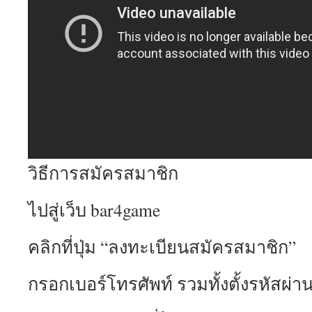
วิธีการสมัครสมาชิก
ไปสู่เว็บ bar4game
คลิกที่ปุ่ม “ลงทะเบียนสมัครสมาชิก”
กรอกเบอร์โทรศัพท์ รวมทั้งตั้งรหัสผ่า