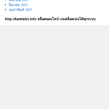
มีนาคม 2023
กุมภาพันธ์ 2023
http://kamislot.info สล็อตออนไลน์ เกมสล็อตเล่นได้ทุกระบบ