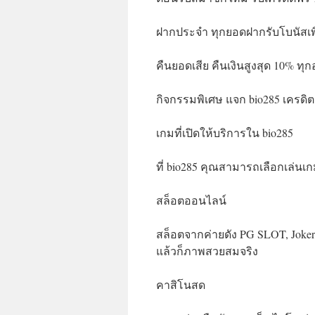
ฝากประจำ ทุกยอดฝากรับโบนัสเพ
คืนยอดเสีย คืนเงินสูงสุด 10% ทุก
กิจกรรมพิเศษ แจก bio285 เครดิต
เกมที่เปิดให้บริการใน bio285
ที่ bio285 คุณสามารถเลือกเล่น
สล็อตออนไลน์
สล็อตจากค่ายดัง PG SLOT, Joke
แล้วก็ภาพสวยสมจริง
คาสิโนสด