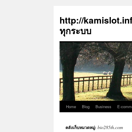
http://kamislot.i
ทุกระบบ
Home
Blog
Business
E-comm
ข้าม
ไป
bio285th.com
คลังเก็บหมวดหมู่:
ยัง