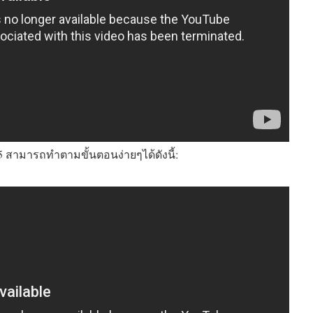
5 สามารถทำตามขั้นตอนง่ายๆได้ดังนี้: