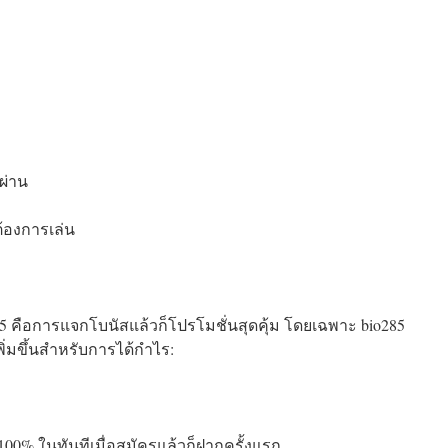
ผ่าน
ต้องการเล่น
5 คือการแจกโบนัสแล้วก็โปรโมชั่นสุดคุ้ม โดยเฉพาะ bio285
นเพิ่มขึ้นสำหรับการได้กำไร:
100% ในทันทีเมื่อสมัครแล้วก็ฝากครั้งแรก