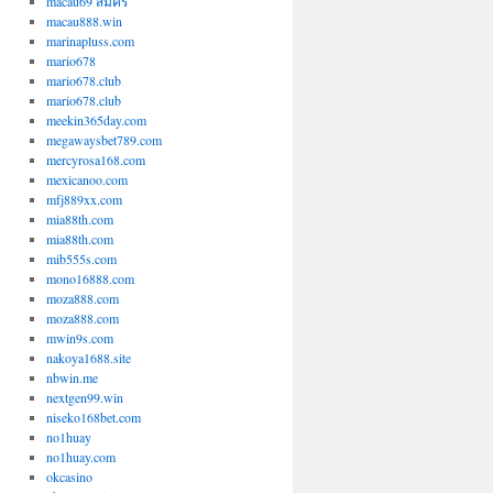
macau69 สมัคร
macau888.win
marinapluss.com
mario678
mario678.club
mario678.club
meekin365day.com
megawaysbet789.com
mercyrosa168.com
mexicanoo.com
mfj889xx.com
mia88th.com
mia88th.com
mib555s.com
mono16888.com
moza888.com
moza888.com
mwin9s.com
nakoya1688.site
nbwin.me
nextgen99.win
niseko168bet.com
no1huay
no1huay.com
okcasino