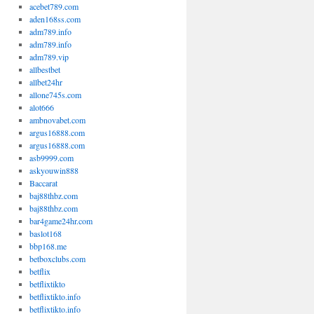
acebet789.com
aden168ss.com
adm789.info
adm789.info
adm789.vip
allbestbet
allbet24hr
allone745s.com
alot666
ambnovabet.com
argus16888.com
argus16888.com
asb9999.com
askyouwin888
Baccarat
baj88thbz.com
baj88thbz.com
bar4game24hr.com
baslot168
bbp168.me
betboxclubs.com
betflix
betflixtikto
betflixtikto.info
betflixtikto.info