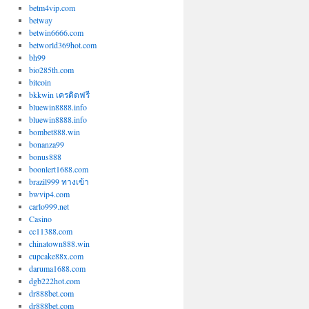
betm4vip.com
betway
betwin6666.com
betworld369hot.com
bh99
bio285th.com
bitcoin
bkkwin เครดิตฟรี
bluewin8888.info
bluewin8888.info
bombet888.win
bonanza99
bonus888
boonlert1688.com
brazil999 ทางเข้า
bwvip4.com
carlo999.net
Casino
cc11388.com
chinatown888.win
cupcake88x.com
daruma1688.com
dgb222hot.com
dr888bet.com
dr888bet.com