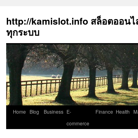
http://kamislot.info สล็อตออนไล
ทุกระบบ
ข้าม
Home
Blog
Business
E-
Finance
Health
M
ไป
commerce
ยัง