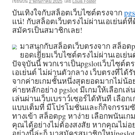
เขียนบน
2 พฤษภาคม 2025
โดย
Louis Foster
รับ
ความ
บันเทิงใจกับสล็อตเว็บไซต์ตรงจาก
pgs
นิยม
แน่! กับสล็อตเว็บตรงไม่ผ่านเอเย่นต์ที่ดีเ
สูงสุด
casino
สมัครเป็นสมาชิกเลย!
online
เว็บ
ใหญ่
มาสนุกกับสล็อตเว็บตรงจาก สล็อตpg
สล็อต168
ยอดเยี่ยมเว็บไซต์ตรงไม่ผ่านเอเย่นต
เครดิต
ปัจจุบันนี้ พวกเราเป็นpgslotเว็บไซต์ต
ฟรี
Top
เอเย่นต์ ไม่ผ่านตัวกลาง เว็บตรงที่ได้ร
89
จากค่ายเกมชั้นหนึ่งสุดยอดมากไม่น้อ
by
Ivan
ค่ายหลักอย่าง pgslot มีเกมให้เลือกเล่
สล็อต
เล่นผ่านเว็บเบราว์เซอร์ได้ทันที เลือก
faro168.world
18
แบบเต็มที่ มีโปรโมชั่นและก็กิจกรร
พ.ค.
ทางเข้า สล็อตpg หาง่าย เลือกพนันเก
2568
คุณได้อย่างไม่ต้องสงสัย หากคุณไม
อย่างนี้ล่ะก็ มาสมัครสมาชิกใหม่pgslo