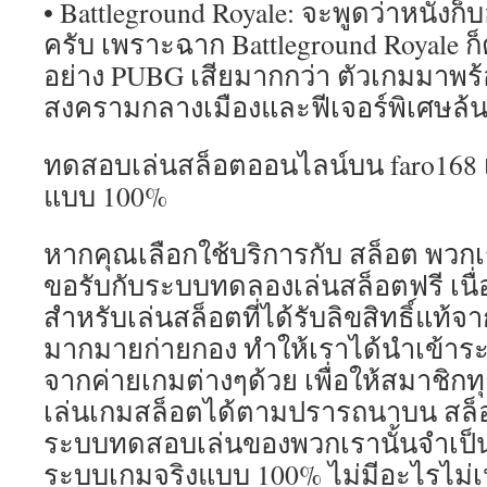
• Battleground Royale: จะพูดว่าหนัง
ครับ เพราะฉาก Battleground Royale ก็
อย่าง PUBG เสียมากกว่า ตัวเกมมาพร
สงครามกลางเมืองและฟีเจอร์พิเศษล
ทดสอบเล่นสล็อตออนไลน์บน faro168 
แบบ 100%
หากคุณเลือกใช้บริการกับ สล็อต พว
ขอรับกับระบบทดลองเล่นสล็อตฟรี เนื่อ
สำหรับเล่นสล็อตที่ได้รับลิขสิทธิ์แท้
มากมายก่ายกอง ทำให้เราได้นำเข้าร
จากค่ายเกมต่างๆด้วย เพื่อให้สมาช
เล่นเกมสล็อตได้ตามปรารถนาบน สล็อต 
ระบบทดสอบเล่นของพวกเรานั้นจำเป็น
ระบบเกมจริงแบบ 100% ไม่มีอะไรไม่เ