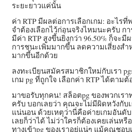
ระยะยาวแค่นั้น
ค่า RTP มีผลต่อการเลือกเกม: อะไรที่
จำต้องเลือกไว้ก่อนจริงไหมนะครับ การ
มีค่า RTP สูงขึ้นยิ่งกว่า 96.50% ก็จะ
การชนะเพิ่มมากขึ้น ลดความเสี่ยงสำหร
มากขึ้นอีกด้วย
ลงทะเบียนสมัครสมาชิกใหม่กับเรา pgslo
เกม pg ที่ถูกใจ เลือกค่า RTP ได้ตามต
มาขอรับทุกคน! สล็อตpg ของพวกเราพ
ครับ บอกเลยว่า คุณจะไม่มีผิดหวังกับ
แน่นอน ด้วยเหตุว่านี่คือค่ายเกมอันด
เลยก็ว่าได้ ไม่ว่าใครก็ต้องเคยเล่นหรื
ทางเข้าpg ของเราอยู่แน่ๆ แม้คุณชอบเ