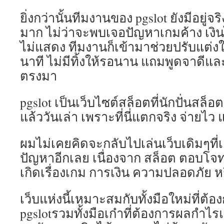
ยิ่งกว่านั้นทีมงานของ pgslot ยังมีอยู
มาก ไม่ว่าจะพบเจอปัญหาเกมค้าง เงิน
ไม่แสดง ทีมงานก็เข้ามาช่วยปรับแต่งใน
นาที ไม่มีทิ้งให้รอนาน แถมพูดจาดีแ
ตรงมา
pgslot เป็นเว็บไซต์สล็อตที่นักปั่นสล
แล้ววันเล่า เพราะที่นี่แตกจริง จ่ายไว
ผมไม่เคยคิดจะกลับไปเล่นเว็บเดิมๆท
ปัญหาอีกเลย เนื่องจาก สล็อต ตอบโจทย
เกิดเรื่องเกม การเงิน ความปลอดภั
เว็บแห่งนี้เหมาะสมกับทั้งมือใหม่ที่ต้อง
pgslotรวมทั้งมือเก๋าที่ต้องการผลกำไรแ