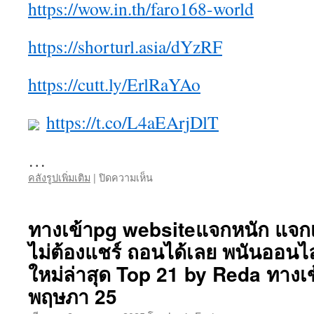
https://wow.in.th/faro168-world
https://shorturl.asia/dYzRF
https://cutt.ly/ErlRaYAo
https://t.co/L4aEArjDlT
…
บน
คลังรูปเพิ่มเติม
|
ปิดความเห็น
สล็อต
เว็บไซต์
แตก
ทางเข้าpg websiteแจกหนัก แจกเ
ง่าย
ไม่ต้องแชร์ ถอนได้เลย พนันออนไล
เว็บ
สล็อต
ใหม่ล่าสุด Top 21 by Reda ทางเ
ออนไลน์
ที่
พฤษภา 25
ได้