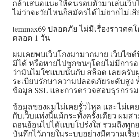
กล้าเสนอแนะให้คนรอบตัวมาเล่นเว็บไซต
ไม่ว่าจะวัยไหนก็สมัครได้ไม่ยากไม่เส
temmax69 ปลอดภัย ไม่มีเรื่องราวคดโ
ตลอด 1 วัน
ผมเคยพบเว็บโกงมามากมาย เว็บไซต์ที่
มิได้ หรือหายไปซุกซนๆโดยไม่มีการอ
ว่ามันไม่ใช่แบบนั้นกับ สล็อต เลยครับผ
ระเบียบรักษาความปลอดภัยระดับสูง ทั
ข้อมูล SSL และการตรวจสอบธุรกรรมด
ข้อมูลของผมไม่เคยรั่วไหล และไม่เคย
กับเว็บแห่งนี้แม้กระทั้งครั้งเดียว ผม
ถอนย้อนไปได้แบบโปร่งใส รวมถึงทุก
บันทึกไว้ภายในระบบอย่างมีความเรีย