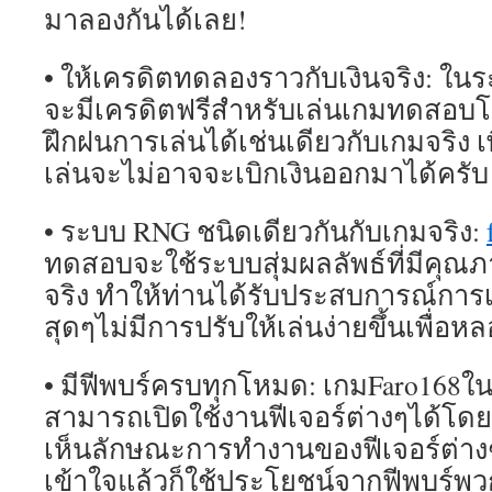
มาลองกันได้เลย!
• ให้เครดิตทดลองราวกับเงินจริง: ใ
จะมีเครดิตฟรีสำหรับเล่นเกมทดสอบโ
ฝึกฝนการเล่นได้เช่นเดียวกับเกมจริง
เล่นจะไม่อาจจะเบิกเงินออกมาได้ครับ
• ระบบ RNG ชนิดเดียวกันกับเกมจริง:
ทดสอบจะใช้ระบบสุ่มผลลัพธ์ที่มีคุณ
จริง ทำให้ท่านได้รับประสบการณ์การเ
สุดๆไม่มีการปรับให้เล่นง่ายขึ้นเพื่อ
• มีฟีพบร์ครบทุกโหมด: เกมFaro168
สามารถเปิดใช้งานฟีเจอร์ต่างๆได้โดยท
เห็นลักษณะการทำงานของฟีเจอร์ต่างๆไ
เข้าใจแล้วก็ใช้ประโยชน์จากฟีพบร์พวก