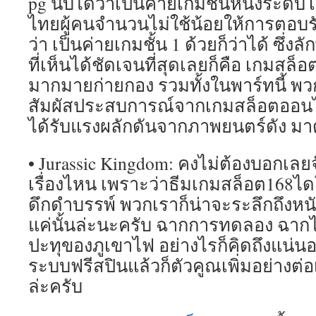
pg นับได้ว่าเป็นค่ายเกมชั้นหนึ่งระดั
ไทยผู้คนจำนวนไม่ใช้น้อยให้การตอบรับท
ว่า เป็นค่ายเกมชั้น 1 ด้วยก็ว่าได้ ซึ่
ที่เห็นได้ชัดเจนที่สุดเลยก็คือ เกมสล็อ
มากมายก่ายกอง รวมทั้งในพาร์ทนี้ 
สัมผัสประสบการณ์จากเกมสล็อตออนไลน
ได้รับแรงผลักดันจากภาพยนตร์ดัง มา
• Jurassic Kingdom: คงไม่ต้องบอกเล
เรื่องไหน เพราะว่าธีมเกมสล็อต168ได
ดึกดำบรรพ์ พวกเราก็น่าจะระลึกถึงหนัง
แค่นั้นล่ะนะครับ ฉากการทดลอง ฉากไ
ปะทุของภูเขาไฟ อย่างไรก็คิดถึงแน่น
ระบบฟรีสปินแล้วก็ตัวคูณเพิ่มอย่างต่อเ
ล่ะครับ