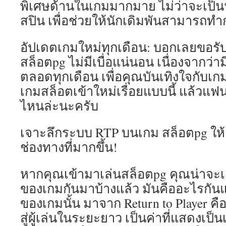
พิเศษด้านในเกมมากมาย ไม่ว่าจะเป็นฟร
สปิน เพื่อช่วยให้นักเดิมพันสามารถทำก
อัปเดตเกมใหม่ทุกเดือน: บอกเลยขอรับ
สล็อตpg ไม่มีเบื่อแน่นอน เนื่องจากว่
ตลอดทุกเดือน เพื่อคุณบันเทิงใจกับเกม
เกมสล็อตเข้าใหม่เรื่อยแบบนี้ แล้ว
ไหนล่ะนะครับ
เจาะลึกระบบ RTP บนเกม สล็อตpg ให้เพิ
ช่องทางที่มากขึ้น!
หากคุณเข้ามาเล่นสล็อตpg คุณน่าจะเ
ของเกมกันมาบ้างแล้ว มันคืออะไรกันแ
ของเกมนั้น มาจาก Return to Player คื
สู่ผู้เล่นในระยะยาว เป็นค่าที่แสดงเป็นเ