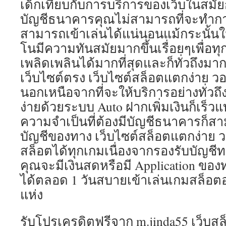
เด็กเทียบกับการบริการของเว็บในสมัยก่
บัญชีธนาคารคุณไม่สามารถที่จะทำก
สามารถเข้าเล่นได้แน่นอนแม้กระนั้นใน
โนมีความทันสมัยมากขึ้นเรื่อยๆเพื่อท
เพลิดเพลินได้มากที่สุดและก็ทั่วถึงมาก
เว็บไซต์ตรง เว็บไซต์สล็อตแตกง่าย วอ
นอกเหนือจากที่จะให้บริการอย่างทั่วถ
ง่ายด้วยระบบ Auto ฝากเพิ่มเงินก็เร็วแ
ความจำเป็นที่ต้องมีบัญชีธนาคารก็สามา
บัญชีของทาง เว็บไซต์สล็อตแตกง่าย วอเล
สล็อตได้ทุกเกมเนื่องจากรองรับบัญชีทร
คุณจะมีเงินสดหรือมี Application ของทร
ได้ตลอด 1 วันสบายเข้าเล่นเกมสล็อต
แห่ง
รับโปรเครดิตฟรีจาก m.jinda55 เว็บสล