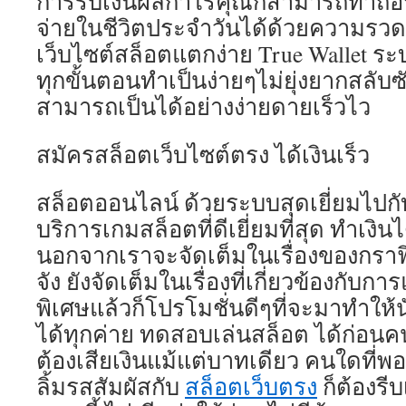
การรับเงินผลกำไรคุณก็สามารถทำถอ
จ่ายในชีวิตประจำวันได้ด้วยความรวดเ
เว็บไซต์สล็อตแตกง่าย True Wallet ระบ
ทุกขั้นตอนทำเป็นง่ายๆไม่ยุ่งยากสลับซ
สามารถเป็นได้อย่างง่ายดายเร็วไว
สมัครสล็อตเว็บไซต์ตรง ได้เงินเร็ว
สล็อตออนไลน์ ด้วยระบบสุดเยี่ยมไปกั
บริการเกมสล็อตที่ดีเยี่ยมที่สุด ทำเงิน
นอกจากเราจะจัดเต็มในเรื่องของกราฟิ
จัง ยังจัดเต็มในเรื่องที่เกี่ยวข้องกับกา
พิเศษแล้วก็โปรโมชั่นดีๆที่จะมาทำให้
ได้ทุกค่าย ทดสอบเล่นสล็อต ได้ก่อนค
ต้องเสียเงินแม้แต่บาทเดียว คนใดที
ลิ้มรสสัมผัสกับ
สล็อตเว็บตรง
ก็ต้องรี