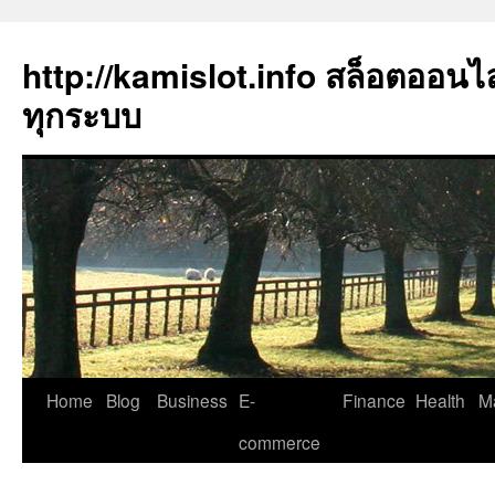
http://kamislot.info สล็อตออนไล
ทุกระบบ
ข้าม
Home
Blog
Business
E-
Finance
Health
M
ไป
commerce
ยัง