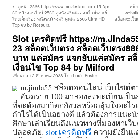
←
ดูหนัง 2566 https://www.movieskub.com 15 Apr
สล็อ
เนื้อหา
66 หนังออนไลน์ 2566 ดูหนังฟรีหนังออนไลน์พากย์
websit
ไทยเต็มเรื่อง หนังชนโรงฟรี ดูหนัง 2566 Ultra HD
สล็อตxoเว็บ
Top 63 by Rosaura
Slot เครดิตฟรี https://m.Jinda
23 สล็อตเว็บตรง สล็อตเว็บตรง88
บาท แค่สมัคร แจกยับแค่สมัคร สล็
เงื่อนไข Top 84 by Milford
เขียนบน
12 สิงหาคม 2023
โดย
Louis Foster
m.jinda55 สล็อตออนไลน์ เว็บไซต์ตรง
อันตราย 100 มาลองลงทะเบียนเป็นส
ที่จะต้องมาวิตกกังวลหรือกลุ้มใจอะไรเล
กำไรได้เป็นอย่างดี แล้วต้องการแนะ
ศึกษาเล่าเรียนถึงแนวทางที่มองหาเว็บ
ปลอดภัย,
slot เครดิตฟรี
ความยั่งยืนแ