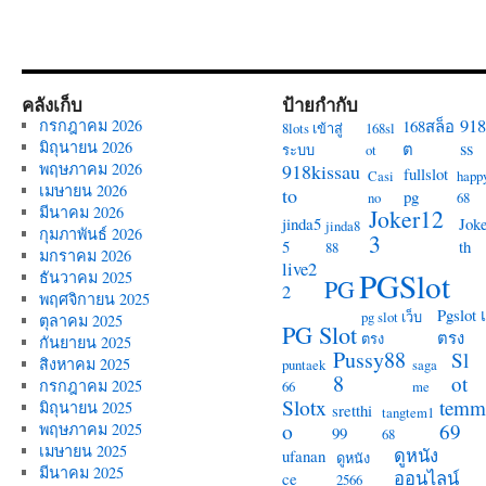
คลังเก็บ
ป้ายกำกับ
91
กรกฎาคม 2026
168สล็อ
8lots เข้าสู่
168sl
มิถุนายน 2026
ss
ต
ระบบ
ot
พฤษภาคม 2026
918kissau
fullslot
Casi
happ
เมษายน 2026
to
pg
no
68
มีนาคม 2026
Joker12
jinda5
Jok
jinda8
กุมภาพันธ์ 2026
3
5
th
88
มกราคม 2026
live2
PGSlot
ธันวาคม 2025
PG
2
พฤศจิกายน 2025
Pgslot 
pg slot เว็บ
ตุลาคม 2025
PG Slot
ตรง
ตรง
กันยายน 2025
Pussy88
Sl
สิงหาคม 2025
puntaek
saga
8
ot
กรกฎาคม 2025
66
me
Slotx
temm
มิถุนายน 2025
sretthi
tangtem1
o
69
พฤษภาคม 2025
99
68
เมษายน 2025
ดูหนัง
ufanan
ดูหนัง
มีนาคม 2025
ออนไลน์
ce
2566