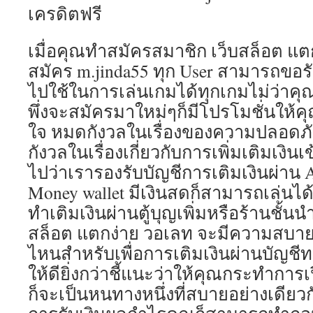
เครดิตฟรี
เมื่อคุณทำสมัครสมาชิก เว็บสล็อต แต
สมัคร m.jinda55 ทุก User สามารถขอรั
ไปใช้ในการเล่นเกมได้ทุกเกมไม่ว่าคุณ
พึ่งจะสมัครมาใหม่ๆก็มีโปรโมชั่นให้
ใจ หมดกังวลในเรื่องของความปลอดภั
กังวลในเรื่องเกี่ยวกับการเพิ่มเติมเงินเ
ไปว่าเรารองรับบัญชีการเติมเงินผ่าน A
Money wallet มีเงินสดก็สามารถเล่นได
ทำเติมเงินผ่านตู้บุญเพิ่มหรือร้านชั้นนำ
สล็อต แตกง่าย วอเลท จะมีความสบา
ไหนสำหรับเพื่อการเติมเงินผ่านบัญชีท
ให้ดียิ่งกว่าชี้แนะว่าให้คุณกระทำการเ
ก็จะเป็นหนทางหนึ่งที่สบายอย่างเดียว