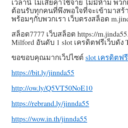
เวลานี้ ไม่เสียค่าใช้จ่าย ไม่มีห้าม พ
ต้อนรับทุกคนที่พึงพอใจที่จะเข้ามาสร
พร้อมๆกับพวกเรา เว็บตรงสล็อต m.jind
สล็อต7777 เว็บสล็อต https://m.jinda
Milford อันดับ 1 slot เครดิตฟรีเว็บดัง
ขอขอบคุณมากเว็ปไซต์
slot เครดิตฟรี
https://bit.ly/jinnda55
http://ow.ly/Q5VT50NoE10
https://rebrand.ly/jinnda55
https://wow.in.th/jinnda55