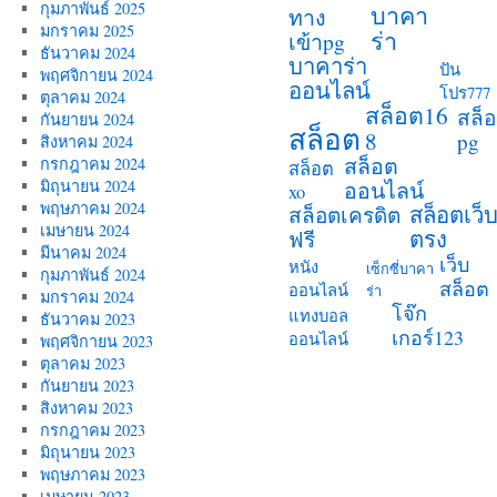
กุมภาพันธ์ 2025
บาคา
ทาง
มกราคม 2025
ร่า
เข้าpg
ธันวาคม 2024
บาคาร่า
ปัน
พฤศจิกายน 2024
ออนไลน์
โปร777
ตุลาคม 2024
สล็อต16
สล็
กันยายน 2024
สล็อต
8
pg
สิงหาคม 2024
สล็อต
กรกฎาคม 2024
สล็อต
มิถุนายน 2024
ออนไลน์
xo
พฤษภาคม 2024
สล็อตเว็
สล็อตเครดิต
เมษายน 2024
ตรง
ฟรี
มีนาคม 2024
เว็บ
หนัง
เซ็กซี่บาคา
กุมภาพันธ์ 2024
สล็อต
ออนไลน์
ร่า
มกราคม 2024
โจ๊ก
แทงบอล
ธันวาคม 2023
เกอร์123
ออนไลน์
พฤศจิกายน 2023
ตุลาคม 2023
กันยายน 2023
สิงหาคม 2023
กรกฎาคม 2023
มิถุนายน 2023
พฤษภาคม 2023
เมษายน 2023