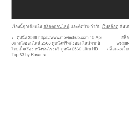
เรื่องนี้ถูกเขียนใน
สล็อตออนไลน์
และติดป้ายกำกับ
เว็บสล็อต
คั่นห
←
ดูหนัง 2566 https://www.movieskub.com 15 Apr
สล็อ
66 หนังออนไลน์ 2566 ดูหนังฟรีหนังออนไลน์พากย์
websit
ไทยเต็มเรื่อง หนังชนโรงฟรี ดูหนัง 2566 Ultra HD
สล็อตxoเว็บ
Top 63 by Rosaura