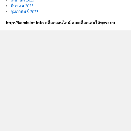
มีนาคม 2023
กุมภาพันธ์ 2023
http://kamislot.info สล็อตออนไลน์ เกมสล็อตเล่นได้ทุกระบบ