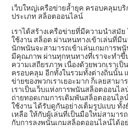
เว็บใหญ่เครือข่ายล้ำยุค ครอบคลุมบร
ประเภท สล็อตออนไลน์
เราได้สร้างเครือข่ายที่มีความนำสมัย 
ใช้งาน สล็อต ผ่านหนทางเข้าเล่นที่
นักพนันจะสามารถเข้าเล่นเกมการพนั
มีคุณภาพ ผ่านทุกหนทางที่เราจะทำขึ้
ความเสถียรภาพ เนื่องด้วยพวกเราเป็นเว
ครอบคลุม อีกทั้งในรวมทั้งต่างถิ่นนั้น แ
ข่ายของพวกเราเยอะมาก ก็เลยสามารถม
เราเป็นเว็บแห่งการพนันสล็อตออนไลน์ที่
ถ่ายทอดเกมการเดิมพันสล็อตออนไลน์ที
ใช้งาน ได้รับดูกันอย่างเต็มรูปแบบ ทั้งย
เหลือ ให้กับผู้เล่นที่เป็นมือใหม่สา
กับการลงพนันเกมสล็อตออนไลน์ได้อย่า