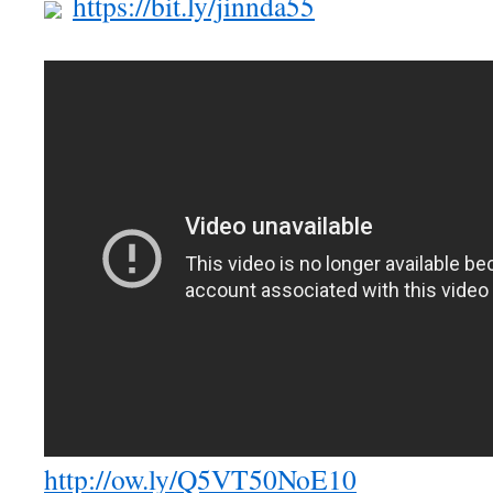
https://bit.ly/jinnda55
http://ow.ly/Q5VT50NoE10