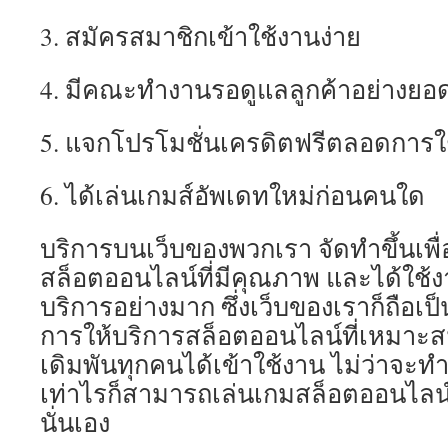
3. สมัครสมาชิกเข้าใช้งานง่าย
4. มีคณะทำงานรอดูแลลูกค้าอย่างยอดเย
5. แจกโปรโมชั่นเครดิตฟรีตลอดการใ
6. ได้เล่นเกมส์อัพเดทใหม่ก่อนคนใด
บริการบนเว็บของพวกเรา จัดทำขึ้นเพื่อ
สล็อตออนไลน์ที่มีคุณภาพ และได้ใช้งานก
บริการอย่างมาก ซึ่งเว็บของเราก็ถือเป
การให้บริการสล็อตออนไลน์ที่เหมาะสมท
เดิมพันทุกคนได้เข้าใช้งาน ไม่ว่าจะทำ
เท่าไรก็สามารถเล่นเกมสล็อตออนไลน์
นั่นเอง