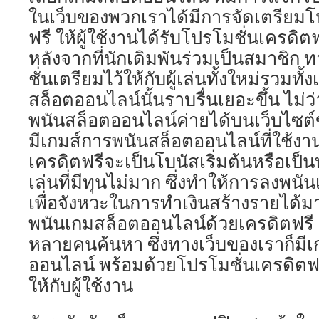
ในเว็บของพวกเราได้มีการจัดเตรียมโป
ฟรี ให้ผู้ใช้งานได้รับโปรโมชั่นเครดิตฟ
หลังจากที่นักเดิมพันร่วมเป็นสมาชิก 
ชั่นเตรียมไว้ให้กับผู้เล่นทั้งใหม่รวมทั
สล็อตออนไลน์นั้นราบรื่นเยอะขึ้น ไม่
พนันสล็อตออนไลน์ค่ายได้บนเว็บไซต
มีเกมส์การพนันสล็อตออนไลน์ที่ใช้งาน
เครดิตฟรีจะเป็นโบนัสเริ่มต้นหรือเป็นท
เล่นที่มีทุนไม่มาก ซึ่งทำให้การลงพน
เพื่อจังหวะในการทำเงินสร้างรายได้มา
พนันเกมสล็อตออนไลน์ด้วยเครดิตฟรี จึง
หลายคนค้นหา ซึ่งทางเว็บของเราก็มี
ออนไลน์ พร้อมด้วยโปรโมชั่นเครดิตฟร
ให้กับผู้ใช้งาน