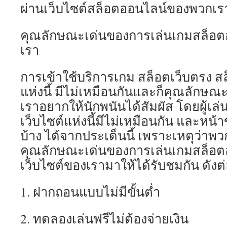
ผ่านเว็บไซต์สล็อตออนไลน์ของพวกเรา
คุณลักษณะเด่นของการเล่นเกมสล็อต
เรา
การเข้าใช้บริการเกม สล็อตเว็บตรง ส
แห่งนี้ มีไม่เหมือนกันและก็คุณลักษณ
เราอยากให้นักพนันได้สัมผัส โดยผู้เล่
เว็บไซต์แห่งนี้มีไม่เหมือนกัน และหน้
บ้าง ได้จากประเด็นนี้ เพราะเหตุว่า
คุณลักษณะเด่นของการเล่นเกมสล็อต
เว็บไซต์ของเรามาให้ได้รับชมกัน ดังต่
1. ฝากถอนแบบไม่มีขั้นต่ำ
2. ทดลองเล่นฟรีไม่ต้องจ่ายเงิน