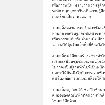
เพื่อการพนัน เพราะว่าความรู้สึก
ระทึก สนุกสุดทุกวินาที ความรู้ส
กมสล็อตเป็นจำนวนมาก
-เกมสล็อตสามารถสร้างอาชีพเสริ
ท่ามกลางเศรษฐกิจที่ซบเซาขนาดน
เพื่อหารายได้เสริมจำนวนไม่น้อย
โอกาสได้ลุ้นรับแจ็คพ็อยี่ห้องวัล
-เกมสล็อต โจ๊กเกอร์123 ช่วยทำใ
เปรียบเสมือนชุมชนเกมออนไลน์ข
ไม่ว่าจะเป็นผู้เล่นทั่วไปที่เป็นพ
คุณจะได้บันเทิงใจกับการเจอเพื่
แชร์ไอเดียการเล่นเกมสล็อตให้ก
-เกมสล็อต joker123 ช่วยฝึกซ้อมค
สมองของคุณได้ฝึกหัดความนึกค
ไซเมอร์อีกด้วย