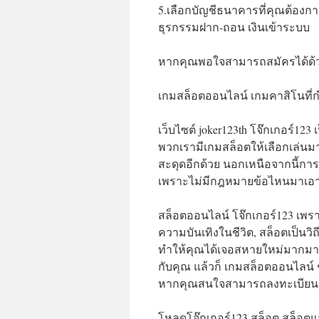
5.เลือกบัญชีธนาคารที่คุณต้องก
ธุรกรรมฝาก-ถอน เงินเข้าระบบ
หากคุณพอใจสามารถสมัครได้ด้วย
เกมสล็อตออนไลน์ เกมคาสิโนที่กำล
เว็บไซต์ joker123th โจ๊กเกอร์12
พวกเรามีเกมสล็อตให้เลือกเล่นม
สะดุดอีกด้วย นอกเหนือจากนี้การ
เพราะไม่มีกฎหมายข้อไหนมาเอาผิด
สล็อตออนไลน์ โจ๊กเกอร์123 เพรา
ความบันเทิงในชีวิต, สล็อตเป็นวิถ
ทำให้คุณได้เจอสหายใหม่มากมา
กับคุณ แล้วก็ เกมสล็อตออนไลน์ 
หากคุณสนใจสามารถลงทะเบียนเว็
โหลดโจ๊กเกอร์123 สล็อต สล็อตแจ