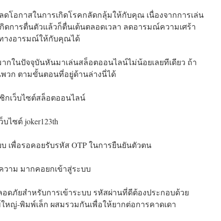
ลดโอกาสในการเกิดโรคกลัดกลุ้มให้กับคุณ เนื่องจากการเล่น
ิดการตื่นตัวแล้วก็ตื่นเต้นตลอดเวลา ลดอารมณ์ความเศร้า
ทางอารมณ์ให้กับคุณได้
วนมากในปัจจุบันหันมาเล่นสล็อตออนไลน์ไม่น้อยเลยทีเดียว ถ้า
 ตามขั้นตอนที่อยู่ด้านล่างนี่ได้
ิกเว็บไซต์สล็อตออนไลน์
็บไซต์ joker123th
บ เพื่อรอคอยรับรหัส OTP ในการยืนยันตัวตน
ใจความ มากคอยกเข้าสู่ระบบ
มปลอดภัยสำหรับการเข้าระบบ รหัสผ่านที่ดีต้องประกอบด้วย
์ใหญ่-พิมพ์เล็ก ผสมรวมกันเพื่อให้ยากต่อการคาดเดา