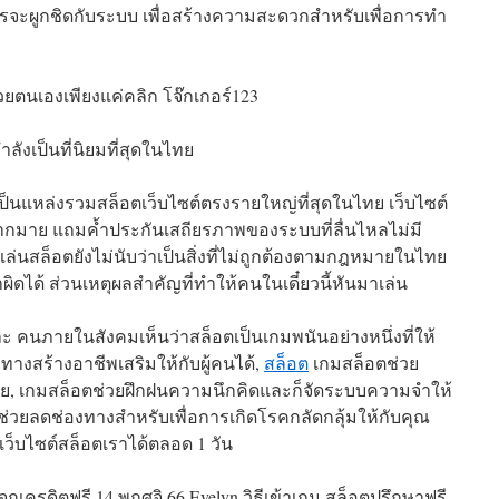
ารจะผูกชิดกับระบบ เพื่อสร้างความสะดวกสำหรับเพื่อการทำ
ตนเองเพียงแค่คลิก โจ๊กเกอร์123
ังเป็นที่นิยมที่สุดในไทย
3 เป็นแหล่งรวมสล็อตเว็บไซต์ตรงรายใหญ่ที่สุดในไทย เว็บไซต์
ากมาย แถมค้ำประกันเสถียรภาพของระบบที่ลื่นไหลไม่มี
เล่นสล็อตยังไม่นับว่าเป็นสิ่งที่ไม่ถูกต้องตามกฎหมายในไทย
ได้ ส่วนเหตุผลสำคัญที่ทำให้คนในเดี๋ยวนี้หันมาเล่น
ะ คนภายในสังคมเห็นว่าสล็อตเป็นเกมพนันอย่างหนึ่งที่ให้
ีทางสร้างอาชีพเสริมให้กับผู้คนได้,
สล็อต
เกมสล็อตช่วย
ย, เกมสล็อตช่วยฝึกฝนความนึกคิดและก็จัดระบบความจำให้
ช่วยลดช่องทางสำหรับเพื่อการเกิดโรคกลัดกลุ้มให้กับคุณ
บไซต์สล็อตเราได้ตลอด 1 วัน
กเครดิตฟรี 14 พฤศจิ 66 Evelyn วิธีเข้าเกม สล็อตปรึกษาฟรี