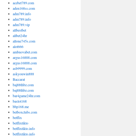
acebet789.com
aden168ss.com
adm789.info
adm789.info
adm789.vip
allbestbet
allbet24hr
allone745s.com
alot666
ambnovabet.com
argus16888.com
argus16888.com
asb9999.com
askyouwin888
Baccarat
baj88thbz.com
baj88thbz.com
bar4game24hr.com
baslot168
bbp168.me
betboxclubs.com
betflix
betflixtikto
betflixtikto.info
betflixtikto.info