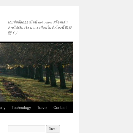
เกมส์สล๊อตออนไลน์ slot online สล็อตเล่น
ง่ายได้เงินจริง มาแรงที่สุดในชั่วโมงนี้ 凱旋
朝イチ
erty
Technology
Travel
Contact