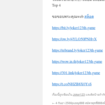
Top 4
ขอขอบพระคุณweb
สล็อต
https://bit.ly/joker123th-game
https://ow.ly/4YLO50PNHvX
https://rebrand.ly/joker123th-game
https://wow.in.th/joker123th-game
https://301.link/joker123th-game
https://t.co/NHZB8X0YsS
เรื่องนี้ถูกเขียนใน
Joker123
และติดป้ายกำก
←
4 กันยา 2566pussy888 สมัครพุซซี่888สล