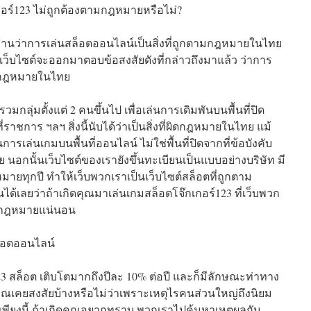
กอร์123 ไม่ถูกต้องตามกฎหมายหรือไม่?
ดค้านว่าการเล่นสล็อตออนไลน์เป็นสิ่งที่ถูกตามกฎหมายในไทย
เว็บไซต์จะออกมาตอบข้อสงสัยดังที่กล่าวถึงมาแล้ว ว่าการ
ผิดกฎหมายในไทย
กลุ่มตั้งแต่ 2 คนขึ้นไป เพื่อเล่นการเดิมพันบนพื้นที่ปิด
ี่ราชการ ฯลฯ สิ่งนี้นับได้ว่าเป็นสิ่งที่ผิดกฎหมายในไทย แม้
รเล่นเกมบนพื้นที่ออนไลน์ ไม่ใช่พื้นที่ปิดจากที่ข้อบังคับ
หมาย นอกนั้นเว็บไซต์ของเรายังขึ้นทะเบียนเป็นแบบอย่างบริษัท มี
ายทุกปี ทำให้เว็บพวกเราเป็นเว็บไซต์สล็อตที่ถูกตาม
่นได้เลยว่าถ้าเกิดคุณมาเล่นเกมสล็อตโจ๊กเกอร์123 ที่เว็บพวก
ามกฎหมายแน่นอน
ล็อตออนไลน์
23 สล็อต เติบโตมากถึงปีละ 10% ต่อปี และก็มีลักษณะท่าทาง
ุณเคยสงสัยบ้างหรือไม่ว่าเพราะเหตุไรคนส่วนใหญ่ถึงนิยม
พียงนี้ ถ้าเกิดคุณอยากทราบ พวกเราไปค้นหาเหตุผลกัน