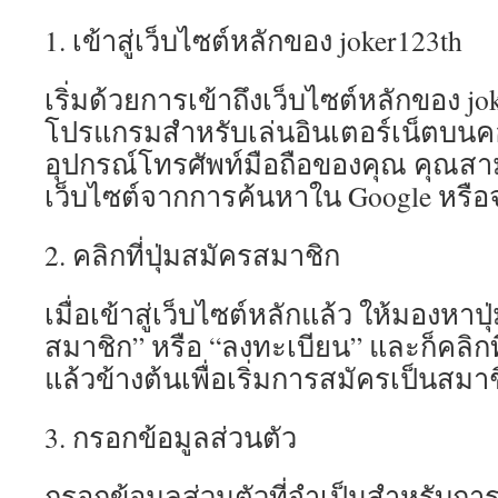
1. เข้าสู่เว็บไซต์หลักของ joker123th
เริ่มด้วยการเข้าถึงเว็บไซต์หลักของ jo
โปรแกรมสำหรับเล่นอินเตอร์เน็ตบนคอ
อุปกรณ์โทรศัพท์มือถือของคุณ คุณสา
เว็บไซต์จากการค้นหาใน Google หรือจ
2. คลิกที่ปุ่มสมัครสมาชิก
เมื่อเข้าสู่เว็บไซต์หลักแล้ว ให้มองหาป
สมาชิก” หรือ “ลงทะเบียน” และก็คลิกที่
แล้วข้างต้นเพื่อเริ่มการสมัครเป็นสมา
3. กรอกข้อมูลส่วนตัว
กรอกข้อมูลส่วนตัวที่จำเป็นสำหรับการ