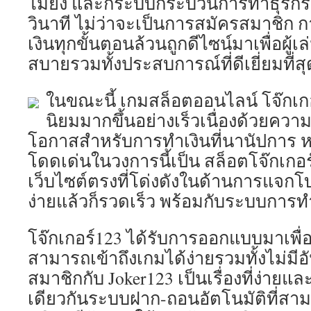
ไม่ยั้ง และก็ระบบกระบวนการทำธุรกรร
วินาที ไม่ว่าจะเป็นการสมัครสมาชิก
เงินทุกขั้นตอนล้วนถูกดีไซน์มาเพื่อผู
สบายรวมทั้งประสบการณ์ที่ดีเยี่ยมที่สุ
ในขณะนี้ เกมสล็อตออนไลน์ โจ๊กเก
นิยมมากขึ้นอย่างเร็วเนื่องด้วยคว
โอกาสสำหรับการทำเงินที่นานัปการ ห
โดดเด่นในวงการนี้เป็น สล็อตโจ๊กเกอร์
เว็บไซต์ตรงที่โด่งดังในด้านการแจกโบ
ง่ายแล้วก็รวดเร็ว พร้อมกับระบบการท
โจ๊กเกอร์123 ได้รับการออกแบบมาเพื่อใ
สามารถเข้าถึงเกมได้ง่ายรวมทั้งไม่ม
สมาชิกกับ Joker123 เป็นเรื่องที่ง่ายแล
เดียวกันระบบฝาก-ถอนอัตโนมัติที่สา