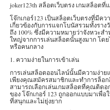
joker123th สล็อตเว็บตรง เกมสล็อตที่
โจ๊กเกอร์123 เป็นสล็อตเว็บตรงที่มีควา
เกี่ยวข้องกับการแจกโบนัสรวมทั้งรางว
ถึง 100% ซึ่งมีความหมายว่าจังหวะส
ใหญ่จากการเล่นสล็อตนั้นสูงมาก โดยไม
หรือคนกลาง
1. ความง่ายในการเข้าเล่น
การเล่นสล็อตออนไลน์นั้นมีความง่า
เพียงคุณสมัครสมาชิกและทำการล็อกอ
สามารถเลือกเล่นเกมสล็อตที่คุณติดอก
ของ โจ๊กเกอร์ 123 ถูกออกแบบมาเพื่อให
ที่สนุกและไม่ยุ่งยาก