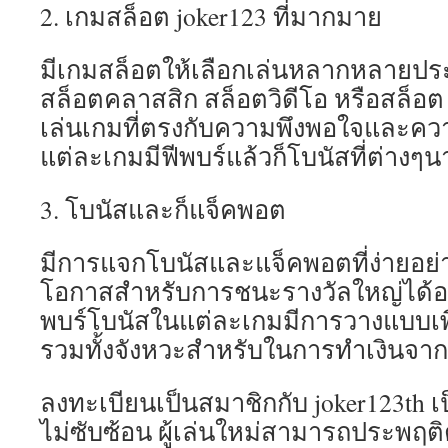
2. เกมสล็อต joker123 ที่มากมาย
มีเกมสล็อตให้เลือกเล่นหลากหลายประ
สล็อตคลาสสิก สล็อตวิดีโอ หรือสล็อ
เล่นเกมที่ตรงกับความพึงพอใจและควา
แต่ละเกมมีฟีพบร์แล้วก็โบนัสที่ต่างๆน
3. โบนัสและก็แจ็คพอต
มีการแจกโบนัสและแจ็คพอตที่ง่ายอย่างยิ
โอกาสสำหรับการชนะรางวัลใหญ่ได้อ
พบร์โบนัสในแต่ละเกมมีการวางแบบเพื
รวมทั้งจังหวะสำหรับในการทำเงินจา
ลงทะเบียนเป็นสมาชิกกับ joker123th เป
ไม่ซับซ้อน ผู้เล่นใหม่สามารถประพฤติ