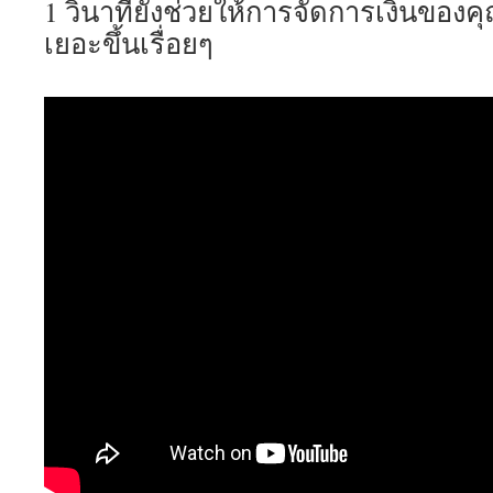
1 วินาทียังช่วยให้การจัดการเงินของคุณ
เยอะขึ้นเรื่อยๆ