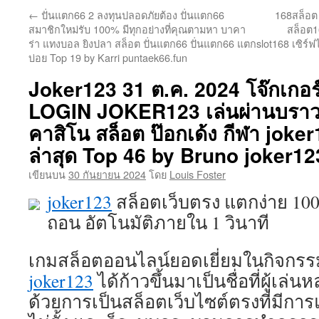
←
ปั่นแตก66 2 ลงทุนปลอดภัยต้อง ปั่นแตก66
168สล็อต 
เนื้อหา
สมาชิกใหม่รับ 100% มีทุกอย่างที่คุณตามหา บาคา
สล็อต1
ร่า แทงบอล ยิงปลา สล็อต ปั่นแตก66 ปั่นแตก66 แตก
slot168 เซิร์
บ่อย Top 19 by Karri puntaek66.fun
Joker123 31 ต.ค. 2024 โจ๊กเกอร
LOGIN JOKER123 เล่นผ่านบราวเ
คาสิโน สล็อต ป๊อกเด้ง กีฬา joker
ล่าสุด Top 46 by Bruno joker12
เขียนบน
30 กันยายน 2024
โดย
Louis Foster
joker123
สล็อตเว็บตรง แตกง่าย 10
ถอน อัตโนมัติภายใน 1 วินาที
เกมสล็อตออนไลน์ยอดเยี่ยมในกิจกรรม
joker123
ได้ก้าวขึ้นมาเป็นชื่อที่ผู้เล่น
ด้วยการเป็นสล็อตเว็บไซต์ตรงที่มีก