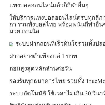
แทงบอลออนไลน์แล้วก็กีฬาอื่นๆ
ให้บริการแทงบอลออนไลน์ครบทุกลีก ทั้ง
กา รวมทั้งบอลไทย พร้อมพนันกีฬาอื่น
มวย เทนนิส
ระบบฝากถอนที่เร็วทันใจรวมทั้งปล
ฝากอย่างต่ำเพียงแต่ 1 บาท
ถอนสูงสุดหลักล้านต่อวัน
รองรับทุกธนาคารไทย รวมทั้ง TrueMo
ระบบอัตโนมัติ ใช้เวลาไม่เกิน 30 วินาท