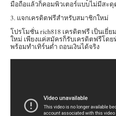
มือถือแล้วก็คอมพิวเตอร์แบบไม่มีสะดุ
3. แจกเครดิตฟรีสำหรับสมาชิกใหม่
โปรโมชั่น rich818 เครดิตฟรี เป็นเยี่ยมใน
ใหม่ เพียงแค่สมัครก็รับเครดิตฟรีโดยท
พร้อมทำเทิร์นต่ำ ถอนเงินได้จริง