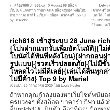
←
สล็อต888 Jin888.co 10 August 68 สล็อต
betwin
เนื้อหา
เว็บไซต์ แจกหนัก รวมเทคนิค สล็อตสุดฮิต ที่มือใหม่
เครดิตฟรี {ส
ห้ามพลาด! คาสิโน เว็บแม่ สล็อต เครดิตฟรี Top 43
เล่นได้}{ไ
by Deandre
แรง}{แตกง่ายทุ
สิโนสดแทงได
rich818 เข้าสู่ระบบ 28 June ric
{โปรฝากแรกรับเพิ่มอัตโนมัติ}{ไม่ต
โบนัสได้ทันทีหลังโอน}{ฝากถอนผ่
รูปแบบ}{รวดเร็วปลอดภัย}{ไม่มีขั้
โหลดไวไม่มีดีเลย์}{เล่นได้ลื่นทุกค่
ไม่มีค้าง} Top 9 by Mariel
เขียนบน
25 กรกฎาคม 2025
โดย
Louis Foster
ถ้าหากคุณกำลังมองหาเว็บไซต์พนันออน
ครบวงจร ทั้งสล็อต บาคาร่า กีฬา แล้ว
อื่นๆrich818 เป็นตัวเลือกที่ตอบปัญหา