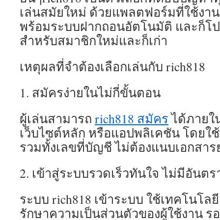
เล่นสมัยใหม่ ด้วยแพลตฟอร์มที่ใช้งานง
พร้อมระบบฝากถอนอัตโนมัติ และก็โป
สำหรับสมาชิกใหม่และก็เก่า
เหตุผลที่จำต้องเลือกเล่นกับ rich818
1. สมัครง่ายในไม่กี่ขั้นตอน
ผู้เล่นสามารถ
rich818 สมัคร
ได้ภายในไ
เว็บไซต์หลัก หรือแอปพลิเคชัน โดยใช้
รวมทั้งเลขที่บัญชี ไม่ต้องแนบเอกสารย
2. เข้าสู่ระบบรวดเร็วทันใจ ไม่มีอันตร
ระบบ rich818 เข้าระบบ ใช้เทคโนโลยีเข
รักษาความเป็นส่วนตัวของผู้ใช้งาน รอ