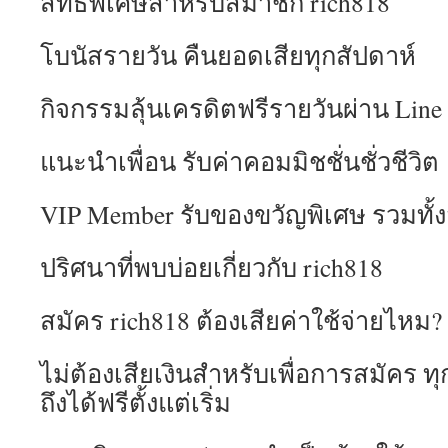
สิทธิพิเศษสำหรับสมาชิก rich818
โบนัสรายวัน คืนยอดเสียทุกสัปดาห์
กิจกรรมลุ้นเครดิตฟรีรายวันผ่าน Line O
แนะนำเพื่อน รับค่าคอมมิชชั่นชั่วชีวิต
VIP Member รับของขวัญพิเศษ รวมทั้งสิ
ปริศนาที่พบบ่อยเกี่ยวกับ rich818
สมัคร rich818 ต้องเสียค่าใช้จ่ายไหม?
ไม่ต้องเสียเงินสำหรับเพื่อการสมัคร 
ถึงได้ฟรีตั้งแต่เริ่ม