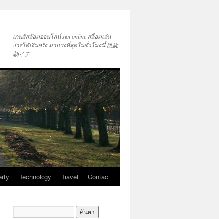
เกมส์สล๊อตออนไลน์ slot online สล็อตเล่น
ง่ายได้เงินจริง มาแรงที่สุดในชั่วโมงนี้ 凱旋
朝イチ
erty
Technology
Travel
Contact