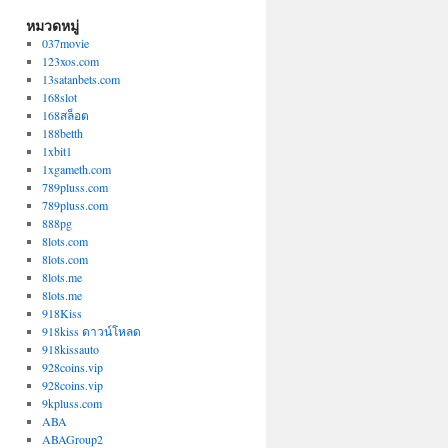
หมวดหมู่
037movie
123xos.com
13satanbets.com
168slot
168สล็อต
188betth
1xbit1
1xgameth.com
789pluss.com
789pluss.com
888pg
8lots.com
8lots.com
8lots.me
8lots.me
918Kiss
918kiss ดาวน์โหลด
918kissauto
928coins.vip
928coins.vip
9kpluss.com
ABA
ABAGroup2