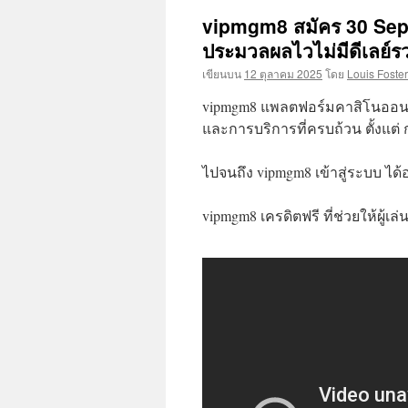
vipmgm8 สมัคร 30 Sept
เนื้อหา
ประมวลผลไวไม่มีดีเลย์
เขียนบน
12 ตุลาคม 2025
โดย
Louis Foster
vipmgm8 แพลตฟอร์มคาสิโนออนไลน
และการบริการที่ครบถ้วน ตั้งแต่
ไปจนถึง vipmgm8 เข้าสู่ระบบ ได้
vipmgm8 เครดิตฟรี ที่ช่วยให้ผู้เล