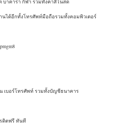
ต บาคาร่า กีฬา รวมทั้งคาสิโนสด
้งานได้อีกทั้งโทรศัพท์มือถือรวมทั้งคอมพิวเตอร์
vipmgm8
่น เบอร์โทรศัพท์ รวมทั้งบัญชีธนาคาร
รดิตฟรี ทันที