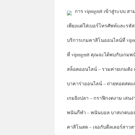
การ vipmgm8 เข้าสู่ระบบ สา
เพียงแต่ใส่เบอร์โทรศัพท์และรหัสผ่
บริการเกมคาสิโนออนไลน์ที่ vi
ที่ vipmgm8 คุณจะได้พบกับเกม
สล็อตออนไลน์ – รวมค่ายเกมดัง
บาคาร่าออนไลน์ – ถ่ายทอดสดแบบ
เกมยิงปลา – กราฟิกงดงาม เล่นง่า
พนันกีฬา – พนันบอล บาสเกตบอล 
คาสิโนสด – เจอกับดีลเลอร์สาว