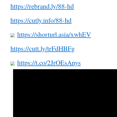
https://rebrand.ly/88-hd
https://cutly.info/88-hd
https://shorturl.asia/xwhEV
https://cutt.ly/trFdHBFg
https://t.co/2JrOEsAnys