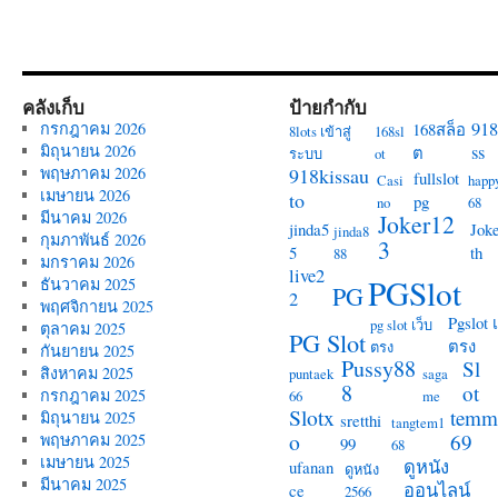
คลังเก็บ
ป้ายกำกับ
91
กรกฎาคม 2026
168สล็อ
8lots เข้าสู่
168sl
มิถุนายน 2026
ss
ต
ระบบ
ot
พฤษภาคม 2026
918kissau
fullslot
Casi
happ
เมษายน 2026
to
pg
no
68
มีนาคม 2026
Joker12
jinda5
Jok
jinda8
กุมภาพันธ์ 2026
3
5
th
88
มกราคม 2026
live2
PGSlot
ธันวาคม 2025
PG
2
พฤศจิกายน 2025
Pgslot 
pg slot เว็บ
ตุลาคม 2025
PG Slot
ตรง
ตรง
กันยายน 2025
Pussy88
Sl
สิงหาคม 2025
puntaek
saga
8
ot
กรกฎาคม 2025
66
me
Slotx
temm
มิถุนายน 2025
sretthi
tangtem1
o
69
พฤษภาคม 2025
99
68
เมษายน 2025
ดูหนัง
ufanan
ดูหนัง
มีนาคม 2025
ออนไลน์
ce
2566