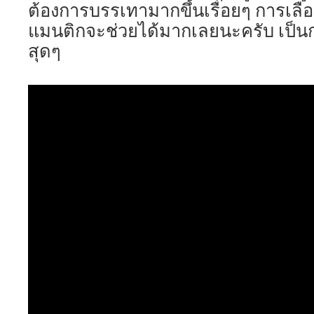
ต้องการบรรเทามากขึ้นเรื่อยๆ การเลื
แมนติกจะช่วยได้มากเลยนะครับ เป็นก
สุดๆ