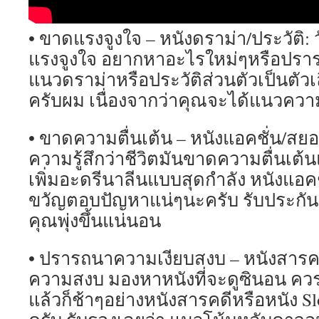
• ขาดแรงจูงใจ – หนังดราม่า/ประวัติ: 
แรงจูงใจ อยากหาอะไรใหม่ๆหรือปรารถ
แนวดราม่าหรือประวัติส่วนตัวเป็นตัวเลื
ครับผม เนื่องจากว่าคุณจะได้แนวควา
• ขาดความตื่นเต้น – หนังแอคชั่น/สยอง
ความรู้สึกว่าชีวิตมันขาดความตื่นเต้น
เพิ่มอะดรีนาลีนแบบสุดกำลัง หนังแอค
ขวัญตอบปัญหาแน่ๆนะครับ รับประกัน
คุณพุ่งขึ้นแน่นอน
• ปรารถนาความเงียบสงบ – หนังสารคด
ความสงบ มองหาหนังที่จะดูซินอน ควร
แล้วก็ช้าๆอย่างหนังสารคดีหรือหนัง Sl