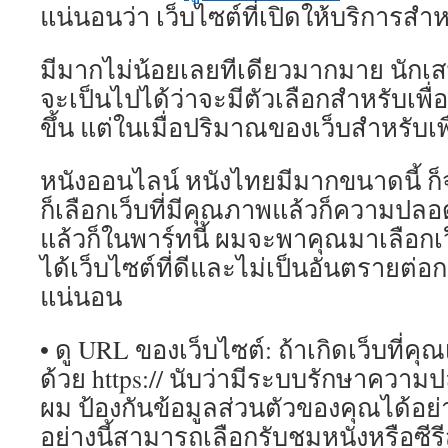
แน่นอนว่า เว็บไซต์ที่เปิดให้บริการสำห
มีมากไม่น้อยเลยทีเดียวมากมาย นัก
จะเป็นไปได้ว่าจะมีตัวเลือกสำหรับเพื่อก
ขึ้น แต่ในเมื่อปริมาณของเว็บสำหรับเพ
หนังออนไลน์ หนังไทยมีมากขนาดนี้ ก็
ก็เลือกเว็บที่มีคุณภาพแล้วก็ความปลอ
แล้วก็ในพาร์ทนี้ ผมจะพาคุณมาเลือกเว
ได้เว็บไซต์ที่ดีและไม่เป็นอันตรายต่อ
แน่นอน
• ดู URL ของเว็บไซต์: ถ้าเกิดเว็บที่คุณ
ด้วย https:// นับว่ามีระบบรักษาความป
ผม ป้องกันข้อมูลส่วนตัวของคุณได้อย่า
อย่างนี้สามารถเลือกรับชมหนังหรือซีร