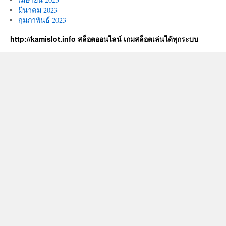
มีนาคม 2023
กุมภาพันธ์ 2023
http://kamislot.info สล็อตออนไลน์ เกมสล็อตเล่นได้ทุกระบบ