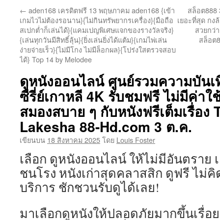
←
aden168 เครดิตฟรี 13 พฤษภาคม aden168 {เข้า
สล็อต888 
เนื้อหา
เกมไวไม่ต้องรอนาน}{ไม่กินทรัพยากรเครื่อง}{มือถือ
เยอะที่สุด กง
สเปกต่ำก็เล่นได้}{แคมเปญพิเศษแจกของรางวัลจริง}
สวยกว่า
{เล่นทุกวันมีสิทธิ์ลุ้น}{ยิ่งเล่นยิ่งได้แต้ม}{เกมไพ่เล่น
สล็อต8
ง่ายจ่ายเร็ว}{ไม่มีโกง ไม่มีล็อกผล}{โปร่งใสตรวจสอบ
ได้} Top 14 by Melodee
ดูหนังออนไลน์ ศูนย์รวมความบันเทิ
ซีรี่ย์เกาหลี 4K รับชมฟรี ไม่มีค่าใช
สมองสบาย ๆ กับหนังฟรีเต็มเรื่อง
Lakesha 88-Hd.com 3 ต.ค.
เขียนบน
18 สิงหาคม 2025
โดย
Louis Foster
เลือก ดูหนังออนไลน์ ให้ไม่มีอันตราย 
ชนโรง หนังเก่าสุดคลาสสิก ดูฟรี ไม่คิดค
บริการ ชักชวนรับดูได้เลย!
มาเลือกดูหนังให้ปลอดภัยมากขึ้นเรื่อยๆ 