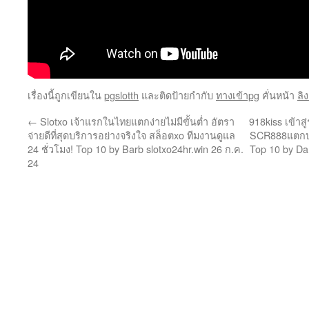
เรื่องนี้ถูกเขียนใน
pgslotth
และติดป้ายกำกับ
ทางเข้าpg
คั่นหน้า
ลิ
←
Slotxo เจ้าแรกในไทยแตกง่ายไม่มีขั้นต่ำ อัตรา
918kiss เข้า
จ่ายดีที่สุดบริการอย่างจริงใจ สล็อตxo ทีมงานดูแล
SCR888แตกบ่อ
24 ชั่วโมง! Top 10 by Barb slotxo24hr.win 26 ก.ค.
Top 10 by Da
24