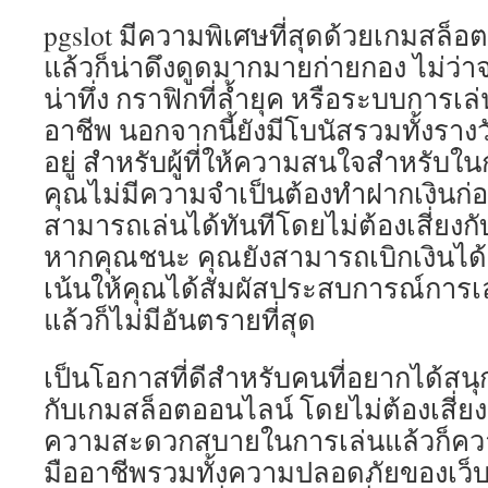
pgslot มีความพิเศษที่สุดด้วยเกมสล็อ
แล้วก็น่าดึงดูดมากมายก่ายกอง ไม่ว่าจ
น่าทึ่ง กราฟิกที่ล้ำยุค หรือระบบการเล่
อาชีพ นอกจากนี้ยังมีโบนัสรวมทั้งราง
อยู่ สำหรับผู้ที่ให้ความสนใจสำหรับ
คุณไม่มีความจำเป็นต้องทำฝากเงินก่อน
สามารถเล่นได้ทันทีโดยไม่ต้องเสี่ยงกั
หากคุณชนะ คุณยังสามารถเบิกเงินได้จ
เน้นให้คุณได้สัมผัสประสบการณ์การเล
แล้วก็ไม่มีอันตรายที่สุด
เป็นโอกาสที่ดีสำหรับคนที่อยากได้สนุ
กับเกมสล็อตออนไลน์ โดยไม่ต้องเสี่ยง
ความสะดวกสบายในการเล่นแล้วก็ควา
มืออาชีพรวมทั้งความปลอดภัยของเว็บไ