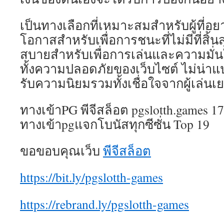
เป็นทางเลือกที่เหมาะสมสำหรับผู้ที่อย
โอกาสสำหรับเพื่อการชนะที่ไม่มีที่สิ
สบายสำหรับเพื่อการเล่นและความมั่
ทั้งความปลอดภัยของเว็บไซต์ ไม่น่าแปล
รับความนิยมรวมทั้งเชื่อใจจากผู้เล่นเ
ทางเข้าPG พีจีสล็อต pgslotth.games 
ทางเข้าpgแจกโบนัสทุกซีซั่น Top 19
ขอขอบคุณเว็บ
พีจีสล็อต
https://bit.ly/pgslotth-games
https://rebrand.ly/pgslotth-games