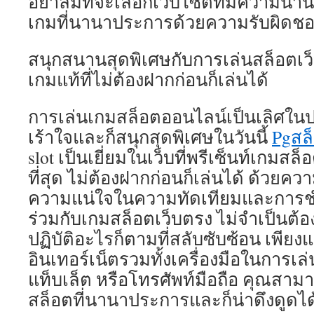
อย่าลืมที่จะเลือกเว็บไซต์ที่มีความน่าน
เกมที่นานาประการด้วยความรับผิดชอบส
สนุกสนานสุดพิเศษกับการเล่นสล็อตเว
เกมแท้ที่ไม่ต้องฝากก่อนก็เล่นได้
การเล่นเกมสล็อตออนไลน์เป็นเลิศในป
เร้าใจและก็สนุกสุดพิเศษในวันนี้
Pgสล
slot เป็นเยี่ยมในเว็บที่พรีเซ็นท์เกมสล
ที่สุด ไม่ต้องฝากก่อนก็เล่นได้ ด้วย
ความแน่ใจในความทัดเทียมและการชำระ
ร่วมกับเกมสล็อตเว็บตรง ไม่จำเป็นต้
ปฏิบัติอะไรก็ตามที่สลับซับซ้อน เพียงแ
อินเทอร์เน็ตรวมทั้งเครื่องมือในการเล่
แท็บเล็ต หรือโทรศัพท์มือถือ คุณสามา
สล็อตที่นานาประการและก็น่าดึงดูดได