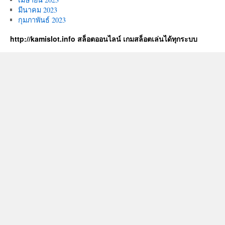
มีนาคม 2023
กุมภาพันธ์ 2023
http://kamislot.info สล็อตออนไลน์ เกมสล็อตเล่นได้ทุกระบบ