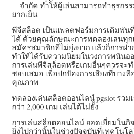
จำกัด ทำให้ผู้เล่นสามารถทำธุรกรร
ยากเย็น
พีจีสล็อต เป็นแพลตฟอร์มการเดิมพันที่
ได้ ด้วยคุณลักษณะการทดลองเล่นทุ
สมัครสมาชิกที่ไม่ยุ่งยาก แล้วก็การฝา
ทำให้ได้รับความนิยมในวงการพนันออ
การเล่นพีจีสล็อตหรือเกมอื่นๆควรจะท
ชอบเสมอ เพื่อปกป้องการเสี่ยงที่บางทีอ
คุณภาพ
ทดลองเล่นสล็อตออนไลน์ pgslot รวมเ
กว่า 2,000 เกม เล่นได้ไม่ยั้ง
การเล่นสล็อตออนไลน์ ยอดเยี่ยมในกิ
ยิ่งไปกว่านั้นในช่วงปัจจุบันที่เทคโนโ