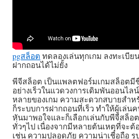
pgสล็อต
ทดลองเล่นทุกเกม ลงทะเบียนเ
ฝากถอนได้ไม่ยั้ง
พีจีสล็อต เป็นแพลตฟอร์มเกมสล็อตมีชื่อ
อย่างเร็วในแวดวงการเดิมพันออนไล
หลายของเกม ความสะดวกสบายสำหรับ
ก็ระบบการฝากถอนที่เร็ว ทำให้ผู้เล่น
หันมาพอใจและก็เลือกเล่นกับพีจีสล็อ
ทั่วๆไป เนื่องจากมีหลายต้นเหตุที่จะต
เช่น ความปลอดภัย ความน่าเชื่อถือ 