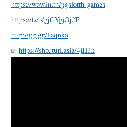
https://wow.in.th/pgslotth-games
https://t.co/gjCYgjOj2E
http://gg.gg/1aqnko
https://shorturl.asia/4jH3n