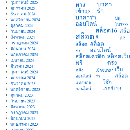
กุมภาพันธ์ 2025
บาคา
ทาง
มกราคม 2025
ร่า
เข้าpg
ธันวาคม 2024
บาคาร่า
ปัน
พฤศจิกายน 2024
ออนไลน์
โปร777
ตุลาคม 2024
สล็อต16
สล็
กันยายน 2024
สล็อต
8
pg
สิงหาคม 2024
สล็อต
กรกฎาคม 2024
สล็อต
มิถุนายน 2024
ออนไลน์
xo
พฤษภาคม 2024
สล็อตเว็
สล็อตเครดิต
เมษายน 2024
ตรง
ฟรี
มีนาคม 2024
เว็บ
หนัง
เซ็กซี่บาคา
กุมภาพันธ์ 2024
สล็อต
ออนไลน์
ร่า
มกราคม 2024
โจ๊ก
แทงบอล
ธันวาคม 2023
เกอร์123
ออนไลน์
พฤศจิกายน 2023
ตุลาคม 2023
กันยายน 2023
สิงหาคม 2023
กรกฎาคม 2023
มิถุนายน 2023
พฤษภาคม 2023
เมษายน 2023