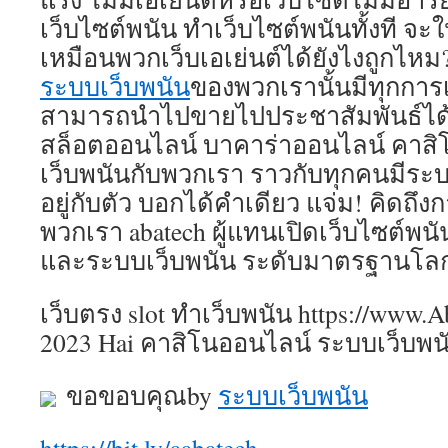
เว็บไซต์พนัน ทำเว็บไซต์พนันทั้งที จ
เหมือนพวกเว็บเอเย่นต์ได้ยังไงถูกไหม
ระบบเว็บพนัน
ของพวกเรานั้นมีทุกการเ
สามารถนำไปขายไปประชาสัมพันธ์ได้ห
สล็อตออนไลน์ บาคาร่าออนไลน์ คาสิโน
เว็บพนันกับพวกเรา ราวกับทุกคนมีระบบ
อยู่กับตัว บอกได้คำเดียว แจ่ม! คิดถึงก
พวกเรา abatech ผู้แทนเปิดเว็บไซต์พน
และระบบเว็บพนัน ระดับมาตรฐานโล
เว็บตรง slot ทำเว็บพนัน https://www.Ab
2023 Hai คาสิโนออนไลน์ ระบบเว็บพนั
ขอขอบคุณby
ระบบเว็บพนัน