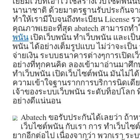
เยี่ยมเว็บที่เอาไว้ใช้สร้างเว็บไซต์พน
นานาชาติ ด้วยมาตรฐานรับประกันจ
ทำให้เรามีใบจนถึงทะเบียน License รวมทั
คุณภาพเยอะที่สุด abatech สามารถทำ
พนัน
เปิดเว็บพนัน ทำเว็บพนัน และเป็
พนัน ได้อย่างเต็มรูปแบบ ไม่ว่าจะเป
จ่ายเงิน ระบบธนาคารต่างๆการเปิดเว็
อย่างที่ทุกคนคิด ลองเข้ามาอ่านมาศึก
ทำเว็บพนัน เปิดเว็บไซต์พนัน มันไม่ได้
ความเข้าใจฐานรากการบริการนิดเดีย
เจ้าของระบบเว็บพนัน ระดับท็อปโลก ที่
อย่างดีแน่นอน
Abatech ขอรับประกันได้เลยว่า ถ้า
เว็บไซต์พนัน กับเรา การ ทำเว็บไซต์พ
ยากอีกต่อไป เนื่องจากว่า พวกเรา ระบ