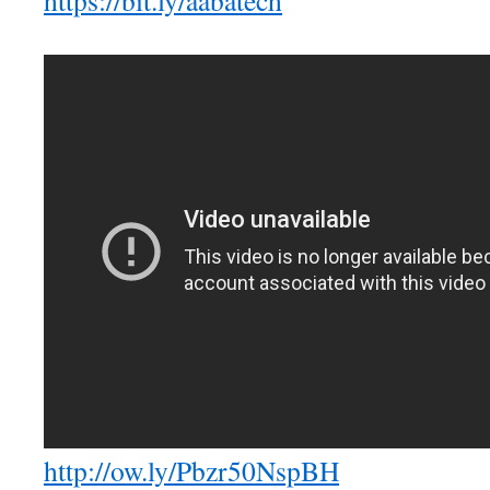
https://bit.ly/aabatech
http://ow.ly/Pbzr50NspBH