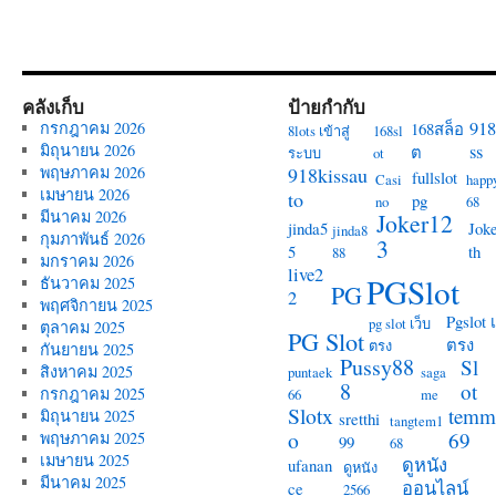
คลังเก็บ
ป้ายกำกับ
91
กรกฎาคม 2026
168สล็อ
8lots เข้าสู่
168sl
มิถุนายน 2026
ss
ต
ระบบ
ot
พฤษภาคม 2026
918kissau
fullslot
Casi
happ
เมษายน 2026
to
pg
no
68
มีนาคม 2026
Joker12
jinda5
Jok
jinda8
กุมภาพันธ์ 2026
3
5
th
88
มกราคม 2026
live2
PGSlot
ธันวาคม 2025
PG
2
พฤศจิกายน 2025
Pgslot 
pg slot เว็บ
ตุลาคม 2025
PG Slot
ตรง
ตรง
กันยายน 2025
Pussy88
Sl
สิงหาคม 2025
puntaek
saga
8
ot
กรกฎาคม 2025
66
me
Slotx
temm
มิถุนายน 2025
sretthi
tangtem1
o
69
พฤษภาคม 2025
99
68
เมษายน 2025
ดูหนัง
ufanan
ดูหนัง
มีนาคม 2025
ออนไลน์
ce
2566