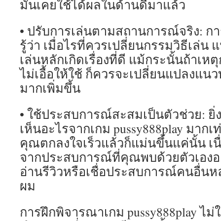
มันเคยใช้ได้ผลในด้านดีมาแล้ว
• ปรับการเล่นตามสถานการณ์จริง: กา
รู้ว่า เมื่อไรที่ควรเปลี่ยนกรรมวิธีเล่
เล่นหลักเกิดเรื่องที่ดี แม้กระนั้นถ้าเ
ไม่เอื้อให้ใช้ ก็ควรจะเปลี่ยนแปลงแนว
มากเพิ่มขึ้น
• ใช้ประสบการณ์สะสมเป็นตัวช่วย: ยิ่
เห็นอะไรจากเกม pussy888play มากเท่าไ
คุณตกลงใจเร็วแล้วก็แม่นขึ้นแค่นั้น เน
จากประสบการณ์ที่คุณพบด้วยตัวเองอยู่
อ่านรีวิวหรือเชื่อประสบการณ์คนอื่นห
ผม
การฝึกพิจารณาเกม pussy888play ไม่ใช