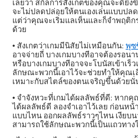
เลยว่า สกิลการสังเกตของคุณจะดียิ่งข
จะไม่ปลดปล่อยให้ตนเองเล่นแบบปลดป
แต่ว่าคุณจะเริ่มแลเห็นและก็จำพฤติก
ด้วย
• สังเกตว่าเกมมีนิสัยไม่เหมือนกัน:
พุซซ
อาจจ่ายถี่ บางเกมบางทีอาจต้องรอนา
หรือบางเกมบางทีอาจจะโบนัสเข้าเร็ว
ลักษณะพวกนี้เอาไว้จะช่วยทำให้คุณเลือ
เหมาะกับสไตล์ของตนเจริญขึ้นด้วยนั่
• จำจังหวะที่เกมได้ผลลัพธ์ที่ดี: หากค
ได้ผลลัพธ์ดี ลองจำเอาไว้เลย ก่อนหน้
แบบไหน ออกผลลัพธ์ราวๆไหน เงียบ
สามารถใช้ลักษณะพวกนี้เป็นแถวทางใ