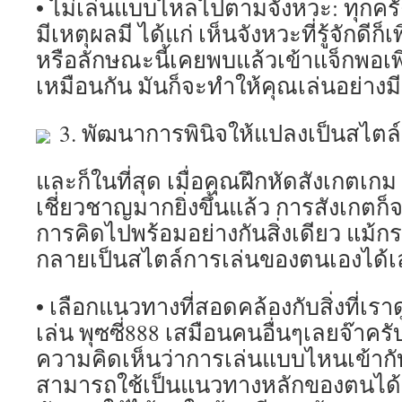
• ไม่เล่นแบบไหลไปตามจังหวะ: ทุกครั้
มีเหตุผลมี ได้แก่ เห็นจังหวะที่รู้จักดีก
หรือลักษณะนี้เคยพบแล้วเข้าแจ็กพอเพี
เหมือนกัน มันก็จะทำให้คุณเล่นอย่างม
3. พัฒนาการพินิจให้แปลงเป็นสไต
และก็ในที่สุด เมื่อคุณฝึกหัดสังเกตเกม
เชี่ยวชาญมากยิ่งขึ้นแล้ว การสังเกตก็
การคิดไปพร้อมอย่างกันสิ่งเดียว แม้ก
กลายเป็นสไตล์การเล่นของตนเองได้เ
• เลือกแนวทางที่สอดคล้องกับสิ่งที่เราดู
เล่น พุซซี่888 เสมือนคนอื่นๆเลยจ๊าครั
ความคิดเห็นว่าการเล่นแบบไหนเข้ากับ
สามารถใช้เป็นแนวทางหลักของตนได้ โด