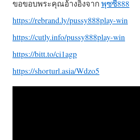
ขอขอบพระคุณอ้างอิงจาก
พุซซี่888
https://rebrand.ly/pussy888play-win
https://cutly.info/pussy888play-win
https://bitt.to/ci1agp
https://shorturl.asia/Wdzo5