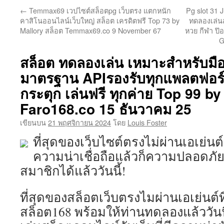
←
Temmax69 เวปไซต์สล็อตpg เว็บตรง แตกหนัก
Pg slot 31 J
เนื้อหา
คาสิโนออนไลน์เว็บใหญ่ สล็อต เครดิตฟรี Top 73 by
ทดลองเล่นส
Mallory สล็อต Temmax69.co 9 November 67
หวย กีฬา ป๊อ
G
สล็อต ทดลองเล่น เหมาะสำหรับมือใ
มาตรฐาน APIรองรับทุกแพลตฟอร์
กระตุก เล่นฟรี ทุกค่าย Top 99 b
Faro168.co 15 ธันวาคม 25
เขียนบน
21 พฤศจิกายน 2024
โดย
Louis Foster
ที่สุดของเว็บไซต์ตรงไม่ผ่านเอเย่นต
ความน่าเชื่อถือแล้วก็ความปลอดภัย
สมาชิกได้แล้ววันนี้!
ที่สุดของสล็อตเว็บตรงไมผ่านเอเย่นต์
สล็อต168 พร้อมให้ท่านทดลองแล้ววันน