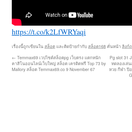
https://t.co/k2LfWRYaqi
เรื่องนี้ถูกเขียนใน
สล็อต
และติดป้ายกำกับ
สล็อต168
คั่นหน้า
ลิงก์
←
Temmax69 เวปไซต์สล็อตpg เว็บตรง แตกหนัก
Pg slot 31 J
คาสิโนออนไลน์เว็บใหญ่ สล็อต เครดิตฟรี Top 73 by
ทดลองเล่นส
Mallory สล็อต Temmax69.co 9 November 67
หวย กีฬา ป๊อ
G