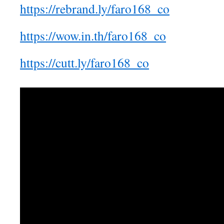
https://rebrand.ly/faro168_co
https://wow.in.th/faro168_co
https://cutt.ly/faro168_co