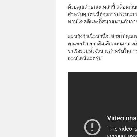
ด้วยคุณลักษณะเหล่านี้ สล็อตเว็บ
สำหรับทุกคนที่ต้องการประสบการณ์
ท่านโชคดีและก็สนุกสนานกับการเล
ผมหวังว่าเนื้อหานี้จะช่วยให้ค
คุณขอรับ อย่าลืมเลือกเล่นเกม 
ร่าเริงรวมทั้งจังหวะสำหรับในก
ออนไลน์นะครับ