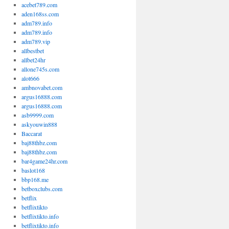
acebet789.com
aden168ss.com
adm789.info
adm789.info
adm789.vip
allbestbet
allbet24hr
allone745s.com
alot666
ambnovabet.com
argus16888.com
argus16888.com
asb9999.com
askyouwin888
Baccarat
baj88thbz.com
baj88thbz.com
bar4game24hr.com
baslot168
bbp168.me
betboxclubs.com
betflix
betflixtikto
betflixtikto.info
betflixtikto.info