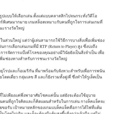
แบบให้เลือกเล่น ตั้งแต่แบบคลาสสิกไปจนกระทั่งวิดีโอ
บร์พิเศษมากมาย เกมสล็อตเหมาะกับคนที่ถูกใจการเล่นเกมที่
นะรางวัลใหญ่
ส่วนใหญ่ แต่ว่าผู้เล่นสามารถใช้วิธีการบางสิ่งเพื่อเพิ่มช่อง
รเลือกเล่นเกมที่มี RTP (Return to Player) สูง ซึ่งบ่งถึง
 การจัดการแบ๊งค์โรลของคุณอย่างมีวินัยยังเป็นสิ่งจำเป็น เพื่อ
เพิ่มช่องทางสำหรับการชนะรางวัลใหญ่
แบบยุโรปและก็อเมริกัน ที่มาพร้อมกับจังหวะสำหรับเพื่อการพนัน
เดี่ยว กลุ่มเลข สี และก็ยังรวมทั้งคู่/คี่ ซึ่งทำให้รูเล็ตเป็น
่ไม่เพียงแค่พึ่งพาอาศัยโชคแค่นั้น แต่ยังจะต้องใช้อุบาย
นคนที่ถูกใจคิดและก็คิดแผนสำหรับในการเล่น กางล็คแจ็คจะ
ขอรับ เป้าหมายหลักของเกมแบล็คแจ็คคือการได้ไพ่ที่แต้ม
ป็นโดยไม่เกิน และก็จะต้องมีแต้มสูงขึ้นยิ่งกว่าเจ้ามือ แต่ไม่