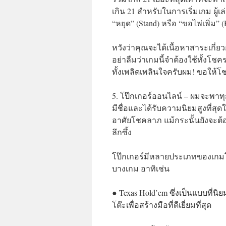
เกิน 21 สำหรับในการเริ่มเกม ผู้เ
“หยุด” (Stand) หรือ “ขอไพ่เพิ่ม” (
หวังว่าคุณจะได้เนื้อหาสาระเกี่ย
อย่าลืมว่าเกมนี้จำต้องใช้ทั้งโช
ทั้งเพลิดเพลินใจครับผม! ขอให้โ
5. โป๊กเกอร์ออนไลน์ – ผมจะพาทุก
มีชื่อและได้รับความนิยมสูงที่สุด
อาศัยโชคลาภ แม้กระนั้นยังจะต้
ลึกซึ้ง
โป๊กเกอร์มีหลายประเภทของเกมโป
บางเกม อาทิเช่น
● Texas Hold’em ซึ่งเป็นแบบที่นิ
โต๊ะเพื่อสร้างมือที่ดีเยี่ยมที่สุด