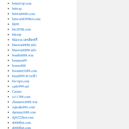
betm4vip.com
betway
betwin6666.com
betworld369hot.com
bh99
bio285th.com
bitcoin
bkkwin เครดิตฟรี
bluewin8888.info
bluewin8888.info
bombet888.win
bonanza99
bonus888
boonlert1688.com
brazil999 ทางเข้า
bwvip4.com
carlo999.net
Casino
cc11388.com
chinatown888.win
cupcake88x.com
daruma1688.com
dgb222hot.com
dr888bet.com
dr888bet.com