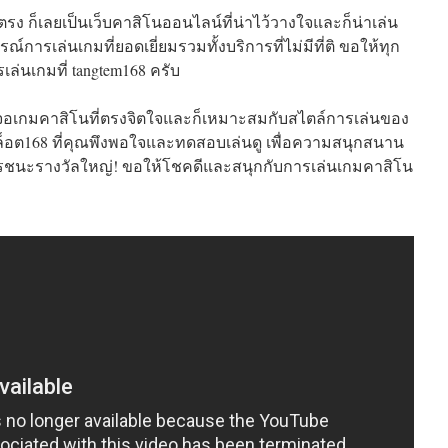
ตรง ก็เลยเป็นเว็บคาสิโนออนไลน์ที่น่าไว้วางใจและก็น่าเล่น
การเล่นเกมที่ยอดเยี่ยมรวมทั้งบริการที่ไม่มีที่ติ ขอให้ทุก
่นเกมที่ tangtem168 ครับ
ุณเจอเกมคาสิโนที่ตรงจิตใจและก็เหมาะสมกับสไตล์การเล่นของ
สล็อต168 ที่คุณพึงพอใจและทดสอบเล่นดู เพื่อความสนุกสนาน
ารชนะรางวัลใหญ่! ขอให้โชคดีและสนุกกับการเล่นเกมคาสิโน