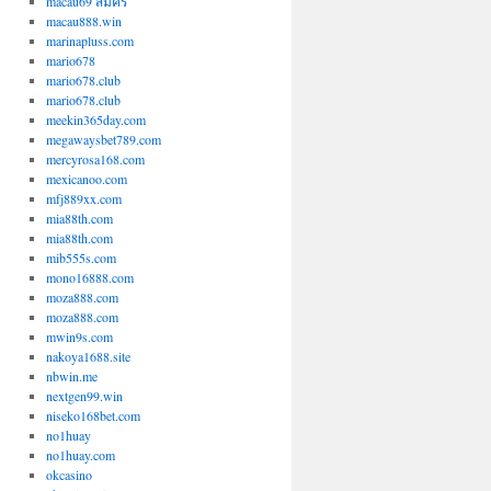
macau69 สมัคร
macau888.win
marinapluss.com
mario678
mario678.club
mario678.club
meekin365day.com
megawaysbet789.com
mercyrosa168.com
mexicanoo.com
mfj889xx.com
mia88th.com
mia88th.com
mib555s.com
mono16888.com
moza888.com
moza888.com
mwin9s.com
nakoya1688.site
nbwin.me
nextgen99.win
niseko168bet.com
no1huay
no1huay.com
okcasino