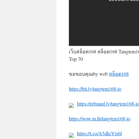
เว็บสล็อต168 สล็อต168 Tangtem
Top 70
ขอขอบคุณby web
สล็อต168
https://bit.ly/tangtem168-io
https://rebrand.ly/tangtem168-i
https://wow.in.th/tangtem168-io
https://t.co/A5dkrYts6f