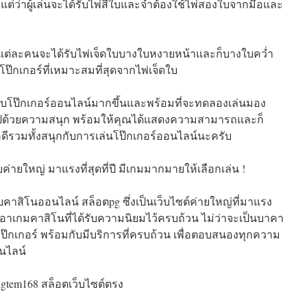
แต่ว่าผู้เล่นจะได้รับไพ่สี่ใบและจำต้องใช้ไพ่สองใบจากมือและ
เล่นแต่ละคนจะได้รับไพ่เจ็ดใบบางใบหงายหน้าและก็บางใบคว่ำ
โป๊กเกอร์ที่เหมาะสมที่สุดจากไพ่เจ็ดใบ
วกับโป๊กเกอร์ออนไลน์มากขึ้นและพร้อมที่จะทดลองเล่นมอง
็มไปด้วยความสนุก พร้อมให้คุณได้แสดงความสามารถและก็
ดีรวมทั้งสนุกกับการเล่นโป๊กเกอร์ออนไลน์นะครับ
ค่ายใหญ่ มาแรงที่สุดที่ปี มีเกมมากมายให้เลือกเล่น !
ว็บคาสิโนออนไลน์ สล็อตpg ซึ่งเป็นเว็บไซต์ค่ายใหญ่ที่มาแรง
อาเกมคาสิโนที่ได้รับความนิยมไว้ครบถ้วน ไม่ว่าจะเป็นบาคา
็โป๊กเกอร์ พร้อมกับมีบริการที่ครบถ้วน เพื่อตอบสนองทุกความ
นไลน์
angtem168 สล็อตเว็บไซต์ตรง