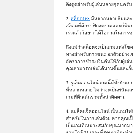
ดึงดูดสำหรับผู้เล่นหลายๆคนครับ
2.
สล็อต168
มีหลากหลายธีมและรูป
สล็อตที่มีกราฟิกงดงามและก็ฟีพ
เร็วแล้วก็อยากได้โอกาสในการช
ถึงแม้ว่าสล็อตจะเป็นเกมแห่งโชคใน
ทางสำหรับการชนะ ยกตัวอย่างเช่นกา
อัตราการชำระเงินคืนให้กับผู้เล่น
คุณสามารถเล่นได้นานขึ้นและก็
3. รูเล็ตออนไลน์ เกมนี้มีทั้งยัง
ที่หลากหลาย ไม่ว่าจะเป็นพนันเลขโดด
เกมที่ตื่นเต้นรวมทั้งน่าติดตาม
4. แบล็คแจ็คออนไลน์ เป็นเกมไพ่ที
สำหรับในการเล่นด้วย หากคุณเป็
เป็นเกมที่เหมาะสมกับคุณมากมาย
รวมใกล้ 21 เยอะที่สุดเท่าที่จะทำเ