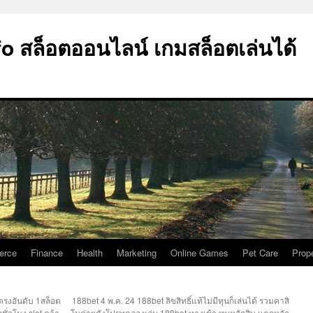
nfo สล็อตออนไลน์ เกมสล็อตเล่นได้
erce
Finance
Health
Marketing
Online Games
Pet Care
Prop
บตรงอันดับ 1สล็อต
188bet 4 พ.ค. 24 188bet ลิขสิทธิ์แท้ไม่มีทุนก็เล่นได้ รวมคาสิ
ั่วโมง slot คว้า
โนค่ายดังโปรทดลองเล่น 188bet ทางเข้า ทุนหลักสิบ แตกหลัก