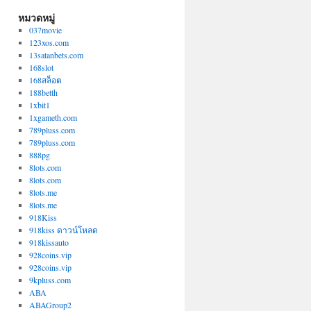
หมวดหมู่
037movie
123xos.com
13satanbets.com
168slot
168สล็อต
188betth
1xbit1
1xgameth.com
789pluss.com
789pluss.com
888pg
8lots.com
8lots.com
8lots.me
8lots.me
918Kiss
918kiss ดาวน์โหลด
918kissauto
928coins.vip
928coins.vip
9kpluss.com
ABA
ABAGroup2