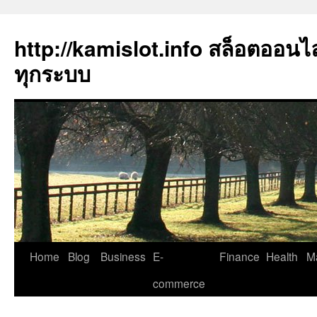
http://kamislot.info สล็อตออนไล
ทุกระบบ
ข้าม
Home
Blog
Business
E-
Finance
Health
M
ไป
commerce
ยัง