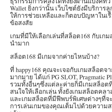
ธุรกรรมการคลังได้ทั้งยังผ่านแบงค์ทั่
Wallet ยิ่งกว่านั้น เว็บไซต์ยังมีบริการล
ให้การช่วยเหลือและก็ตอบปัญหาในเรื่อง
ข้อสงสัย
เกมที่มีให้เลือกเล่นที่สล็อต168 กับเก
นำมาก
สล็อต168 มีเกมจากค่ายไหนบ้าง?
ที่ happy168 คุณจะเจอกับเกมสล็อตจาก
มากมาย ได้แก่ PG SLOT, Pragmatic 
รวมทั้งอื่นๆซึ่งแต่ละค่ายก็มีเกมสล็อต
สนใจให้เลือกเล่น ทั้งยังเกมสล็อตคลา
และเกมสล็อตที่มีฟีพบร์พิเศษต่างๆที
การเล่นเกมของคุณเต็มไปด้วยความสน