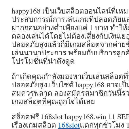
happy168 เป็นเว็บสล็อตออนไลน์ที่เหมาะ
ประสบการณ์การเล่นเกมที่ปลอดภัยแ
ฝากถอนอย่างต่ำเพียงแค่ 1 บาท ทำให้
ดลองเล่นได้โดยไม่ต้องเสี่ยงกับเงินเย
ปลอดภัยสูงแล้วก็มีเกมสล็อตจากค่ายช
เล่นนานาประการ พร้อมกับบริการลูกค
โปรโมชั่นที่น่าดึงดูด
ถ้าเกิดคุณกำลังมองหาเว็บเล่นสล็อตท
ปลอดภัยสูง เว็บไซต์ happy168 อาจเป็น
สมควรพลาด ลองสมัครสมาชิกวันนี้รวมท
เกมสล็อตที่คุณถูกใจได้เลย
สล็อตฟรี 168slot happy168.win 11 SEP
เรื่องเกมสล็อต
168slot
แตกทุกชั่วโมง 