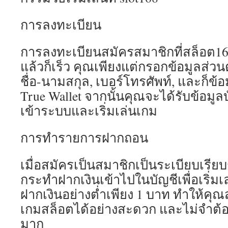
การลงทะเบียน
การลงทะเบียนสมัครสมาชิกที่สล็อต168 
แล้วก็เร็ว คุณเพียงแต่กรอกข้อมูลส่วนตั
ชื่อ-นามสกุล, เบอร์โทรศัพท์, และก็ข
True Wallet จากนั้นคุณจะได้รับข้อมูลบั
เข้าระบบและเริ่มเล่นเกม
การทำรายการฝากถอน
เมื่อสมัครเป็นสมาชิกเป็นระเบียบเรี
กระทำฝากเงินเข้าไปในบัญชีเพื่อเริ่ม
ฝากเงินอย่างต่ำเพียง 1 บาท ทำให้ค
เกมสล็อตได้อย่างสะดวก และไม่จำต้อง
มาก