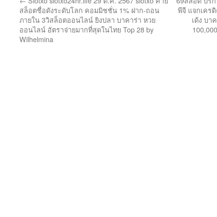
←
Slotxo slotxo24hr.life 29 ต.ค. 2567 slotxo ค่าย
69สล็อต บริก
สล็อตชื่อดังระดับโลก คอมมิชชั่น 1% ฝาก-ถอน
พีจี แจกเครด
ภายใน 3วิสล็อตออนไลน์ ยิงปลา บาคาร่า หวย
เด้ง บาค
ออนไลน์ อัตราจ่ายมากที่สุดในไทย Top 28 by
100,000
Wilhelmina