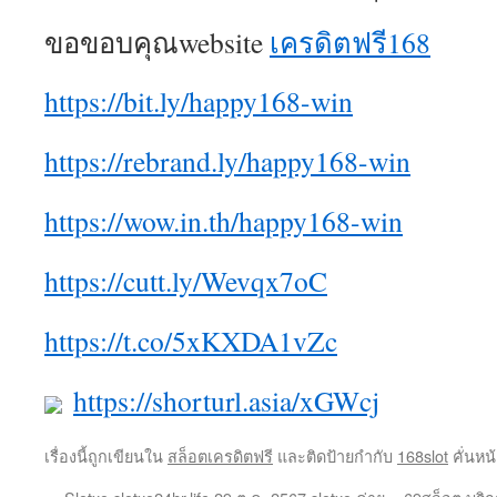
ขอขอบคุณwebsite
เครดิตฟรี168
https://bit.ly/happy168-win
https://rebrand.ly/happy168-win
https://wow.in.th/happy168-win
https://cutt.ly/Wevqx7oC
https://t.co/5xKXDA1vZc
https://shorturl.asia/xGWcj
เรื่องนี้ถูกเขียนใน
สล็อตเครดิตฟรี
และติดป้ายกำกับ
168slot
คั่นหน