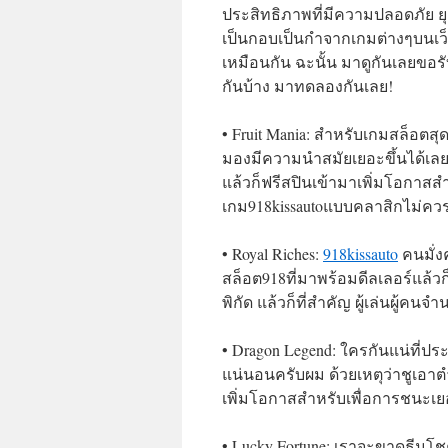
ประสิทธิภาพที่มีความปลอดภัย 
เป็นกอบเป็นกำจากเกมต่างๆบนเว็
เหมือนกัน ฉะนั้น มาดูกันเลยขอรั
กันบ้าง มาทดลองกันเลย!
• Fruit Mania: สำหรับเกมสล็อตสุ
มองมีความนำสมัยเยอะขึ้นได้เลยล่ะ
แล้วก็ฟรีสปินเข้ามาเพิ่มโอกาสสำห
เกม918kissautoแบบคลาสิกไม่คว
• Royal Riches:
918kissauto
คนมั่ง
สล็อต918ที่มาพร้อมดีลเลอร์แล้ว
พิกัด แล้วก็ที่สำคัญ ผู้เล่นผู้คน
• Dragon Legend: ใครกันแน่ที่
แน่นอนครับผม ด้วยเหตุว่าชูเอาตำ
เพิ่มโอกาสสำหรับเพื่อการชนะเยอะ
• Lucky Fortune: เราจะขาดธีมโ