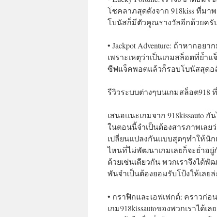
โชคลาภสุดดังจาก 918kiss ที่มาพ
โบนัสก็มีตัวคูณรางวัลอีกด้วยคร
• Jackpot Adventure: ถ้าหากอยากม
เพราะเหตุว่าเป็นเกมสล็อตที่ย้
ซีฟแจ็คพอตแล้วก็รอบโบนัสสุดอล
รีวิวระบบต่างๆบนเกมสล็อต918 ที่
เสนอแนะเกมจาก 918kissauto กัน
ในตอนนี้จำเป็นต้องสารภาพเลยว่
เปลี่ยนแปลงกันแบบสุดๆทำให้นัก
ไหนที่ไม่พัฒนาเกมเลยก็จะย่ำอยู่ก
ด้วยเช่นเดียวกัน พวกเราจึงได้พ
พันจำเป็นต้องยอมรับโป้งให้เลยล
• กราฟิกและเอฟเฟกต์: คราวก่อน
เกม918kissautoของพวกเราได้เลย