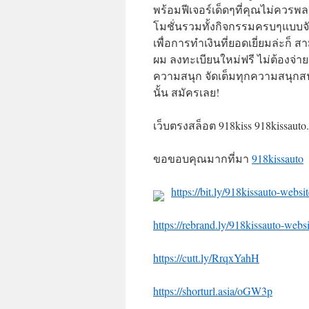
พร้อมฟีเจอร์เด็ดๆที่คุณไม่ควรพล
โมชั่นรวมทั้งกิจกรรมครบๆแบบ
เพื่อการทำเงินที่ยอดเยี่ยมล่ะก็
ผม ลงทะเบียนใหม่ฟรี ไม่ต้องจ่า
ความสนุก จัดเต็มทุกความสนุกสนาน
นั้น สมัครเลย!
เว็บตรงสล็อต 918kiss 918kissauto
ขอขอบคุณมากที่มา
918kissauto
https://bit.ly/918kissauto-websit
https://rebrand.ly/918kissauto-websi
https://cutt.ly/RrqxYahH
https://shorturl.asia/oGW3p