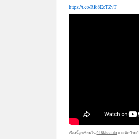
https://t.co/Rfo8EeTZvT
เรื่องนี้ถูกเขียนใน
918kissauto
และติดป้ายก