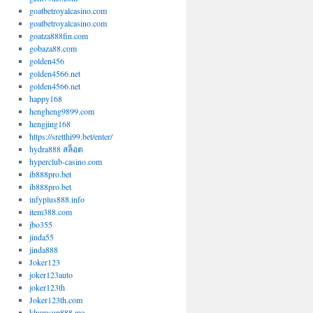
goatbetroyalcasino.com
goatbetroyalcasino.com
goatza888fin.com
gobaza88.com
golden456
golden4566.net
golden4566.net
happy168
hengheng9899.com
hengjing168
https://sretthi99.bet/enter/
hydra888 สล็อต
hyperclub-casino.com
ib888pro.bet
ib888pro.bet
infyplus888.info
item388.com
jbo355
jinda55
jinda888
Joker123
joker123auto
joker123th
Joker123th.com
khumsup888.me