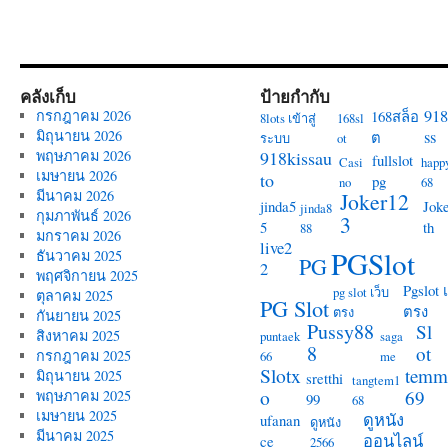
คลังเก็บ
ป้ายกำกับ
91
กรกฎาคม 2026
168สล็อ
8lots เข้าสู่
168sl
มิถุนายน 2026
ss
ต
ระบบ
ot
พฤษภาคม 2026
918kissau
fullslot
Casi
happ
เมษายน 2026
to
pg
no
68
มีนาคม 2026
Joker12
jinda5
Jok
jinda8
กุมภาพันธ์ 2026
3
5
th
88
มกราคม 2026
live2
PGSlot
ธันวาคม 2025
PG
2
พฤศจิกายน 2025
Pgslot 
pg slot เว็บ
ตุลาคม 2025
PG Slot
ตรง
ตรง
กันยายน 2025
Pussy88
Sl
สิงหาคม 2025
puntaek
saga
8
ot
กรกฎาคม 2025
66
me
Slotx
temm
มิถุนายน 2025
sretthi
tangtem1
o
69
พฤษภาคม 2025
99
68
เมษายน 2025
ดูหนัง
ufanan
ดูหนัง
มีนาคม 2025
ออนไลน์
ce
2566