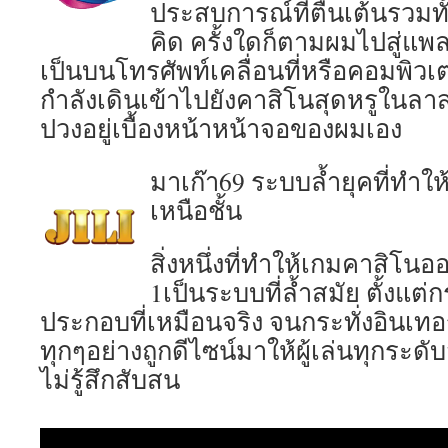
ประสบการณ์ที่ตื่นเต้นรวมทั้
คิด ครั้งใดก็ตามผมไปสู่แพ
เป็นบนโทรศัพท์เคลื่อนที่หรือคอมพิวเต
กำลังเดินเข้าไปยังคาสิโนสุดหรูในลาสเ
ปวงอยู่เบื้องหน้าหน้าจอของผมเอง
มาเก๊า69 ระบบล้ำยุคที่ทำ
เหนือชั้น
สิ่งหนึ่งที่ทำให้เกมคาสิโนอ
1เป็นระบบที่ล้ำสมัย ตั้งแต่
ประกอบที่เหมือนจริง จนกระทั่งอินเทอร
ทุกๆอย่างถูกดีไซน์มาให้ผู้เล่นทุกระด
ไม่รู้สึกสับสน