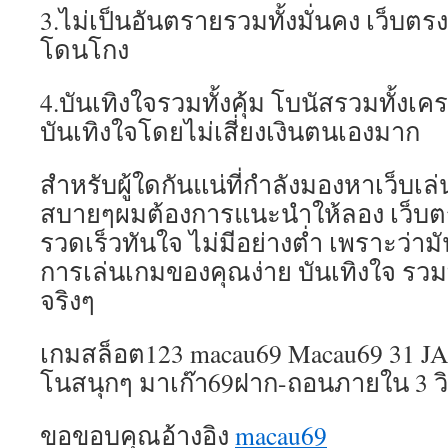
3.ไม่เป็นอันตรายรวมทั้งมั่นคง เว็บตร
โดนโกง
4.บันเทิงใจรวมทั้งคุ้ม โบนัสรวมทั้งเค
บันเทิงใจโดยไม่เสี่ยงเงินตนเองมาก
สำหรับผู้ใดกันแน่ที่กำลังมองหาเว็บเ
สบายๆผมต้องการแนะนำให้ลอง เว็บ
รวดเร็วทันใจ ไม่มีอย่างต่ำ เพราะว่
การเล่นเกมของคุณง่าย บันเทิงใจ รวมทั
จริงๆ
เกมสล็อต123 macau69 Macau69 31 JAN
โนสนุกๆ มาเก๊า69ฝาก-ถอนภายใน 3 วิ
ขอขอบคุณอ้างอิง
macau69