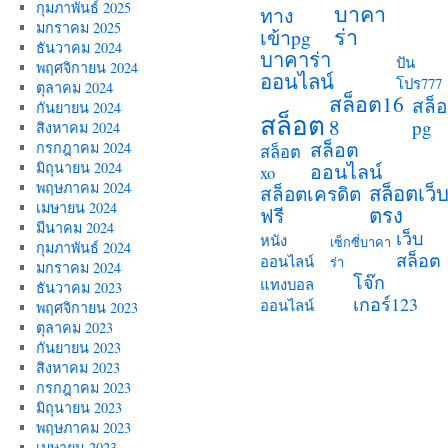
กุมภาพันธ์ 2025
บาคา
ทาง
มกราคม 2025
ร่า
เข้าpg
ธันวาคม 2024
บาคาร่า
ปัน
พฤศจิกายน 2024
ออนไลน์
โปร777
ตุลาคม 2024
สล็อต16
สล็
กันยายน 2024
สล็อต
8
pg
สิงหาคม 2024
สล็อต
กรกฎาคม 2024
สล็อต
มิถุนายน 2024
ออนไลน์
xo
พฤษภาคม 2024
สล็อตเว็
สล็อตเครดิต
เมษายน 2024
ตรง
ฟรี
มีนาคม 2024
เว็บ
หนัง
เซ็กซี่บาคา
กุมภาพันธ์ 2024
สล็อต
ออนไลน์
ร่า
มกราคม 2024
โจ๊ก
แทงบอล
ธันวาคม 2023
เกอร์123
ออนไลน์
พฤศจิกายน 2023
ตุลาคม 2023
กันยายน 2023
สิงหาคม 2023
กรกฎาคม 2023
มิถุนายน 2023
พฤษภาคม 2023
เมษายน 2023