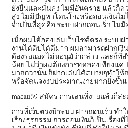
ยั่งยืนและมั่นคง ไม่มีอันตราย แล้วก
สูง ไม่มีปัญหาโดนโกงหรือถอนเงินไม่ได
จำเป็นที่สุดคือ ระบบฝากถอนเร็ว ไม่มี
เมื่อผมได้ลองเล่นเว็บไซต์ตรง ระบบฝา
งานได้ดิบได้ดีมาก ผมสามารถฝากเงินเข
ต้องรอแอดไม่นอนุมัว่ากล่าว และก็ที่ส
น้อย ไม่ว่าผมต้องการทดลองเพียงแค่ 
มากกว่านั้น ก็ฝากเล่นได้สบายๆทำให
หรือจัดแจงงบประมาณง่ายมากยิ่งขึ้น
macau69 สมัคร การเล่นที่ง่ายแล้วก็ส
การที่เว็บตรงมีระบบ ฝากถอนเร็ว ทำใ
เรื่องธุรกรรม การถอนเงินก็เป็นเรื่องที่
1-2 นาที เงินเข้าบัญชีทันที ทำให้ตอน