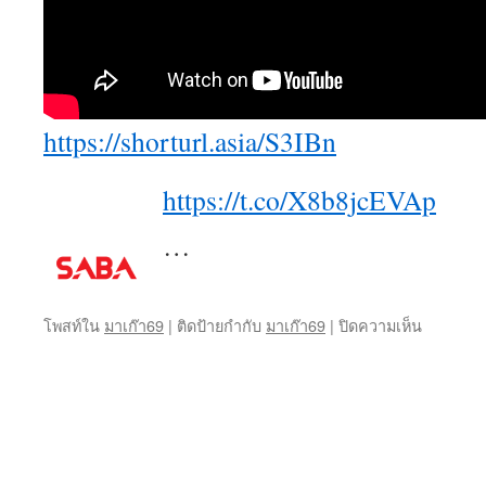
https://shorturl.asia/S3IBn
https://t.co/X8b8jcEVAp
…
บน
โพสท์ใน
มาเก๊า69
|
ติดป้ายกำกับ
มาเก๊า69
|
ปิดความเห็น
Macau69
14
Novembe
68
มาเก๊า69
เกม
คา