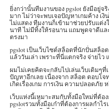
ยิ่งกว่านั้นทีมงานของ pgslot ยังมีอยู
มาก ไม่ว่าจะพบเจอปัญหาเกมค้าง เงิน
ไม่แสดง ทีมงานก็เข้ามาช่วยปรับแต่งใน
นาที ไม่มีทิ้งให้รอนาน แถมพูดจาดีแ
ตรงมา
pgslot เป็นเว็บไซต์สล็อตที่นักปั่นสล
แล้ววันเล่า เพราะที่นี่แตกจริง จ่ายไว
ผมไม่เคยคิดจะกลับไปเล่นเว็บเดิมๆท
ปัญหาอีกเลย เนื่องจาก สล็อต ตอบโจทย
เกิดเรื่องเกม การเงิน ความปลอดภั
เว็บแห่งนี้เหมาะสมกับทั้งมือใหม่ที่ต้อง
pgslotรวมทั้งมือเก๋าที่ต้องการผลกำไรแ