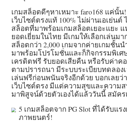
เว็บไ
แจก
เกมสล็อตดีๆหาเหมาะ faro168 แค่นั้น
หนัก
มือ
เว็บไซต์ตรงแท้ 100% ไม่ผ่านเอเย่นต์ 
ใหม่
สล็อตที่มาพร้อมเกมสล็อตเยอะแยะ แห
หัด
ยอดเยี่ยมในไทย มีเกมให้เลือกเล่นมา
เล่น
pgslo
สล็อตกว่า 2,000 เกมจากค่ายเกมชั้
เริ่ม
มาพร้อมโปรโมชั่นและก็กิจกรรมพิเศษอ
ตรง
นี้!
เครดิตฟรี รับยอดเสียคืน หรือรับค่าคอ
แนะ
ตามปรารถนา มีระบบระเบียบทดลองเล
เกม
แตก
เล่นฟรีก่อนพนันจริงอีกด้วย บอกเลยว่
ง่าย
เว็บไซต์ตรง มีแต่ความสุขและความสน
11
ส.ค.
มาพิสูจน์ด้วยตัวเองได้แล้ววันนี้ สมัค
68
พนัน
5 เกมสล็อตจาก PG Slot ที่ได้รับแร
ออนไ
ภาพยนตร์!