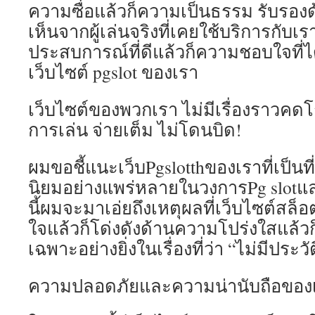
ความซื่อแล้วก็ความเป็นธรรม รับรองด
25
เห็นจากผู้เล่นจริงที่เคยใช้บริการกับเร
ประสบการณ์ที่ดีแล้วก็ความชอบใจที่ไ
เว็บไซต์ pgslot ของเรา
เว็บไซต์ของพวกเรา ไม่มีเรื่องราวคด
การเล่น จ่ายเต็ม ไม่โดนบิด!
ผมขอชี้แนะเว็บPgslotthของเราที่เป็นที
นิยมอย่างแพร่หลายในวงการPg slotแ
นี้ผมจะมาเอ่ยถึงเหตุผลที่เว็บไซต์สล็อ
ใจแล้วก็โด่งดังด้านความโปร่งใสแล้
เฉพาะอย่างยิ่งในเรื่องที่ว่า “ไม่มีประว
ความปลอดภัยและความน่านับถือของเ