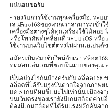
แน่นอนขอรับ
• รองรับการใช้งานทุกเครื่องมือ: ระ
เล่นFaro168ของพวกเราสามารถเข้าใช้ง
เครื่องมือต่างๆได้ทุกเครื่องใช้ไม้สอย
หรือโทรศัพท์เคลื่อนที่ ระบบ iOS หรือ
ใช้งานบนเว็บไซต์ตรงไม่ผ่านเอเย่นต์
สมัครเป็นสมาชิกใหม่กับเรา สล็อต168 
ทดสอบเล่นเกมที่ชอบในแบบของคุณ ส
เป็นอย่างไรกันบ้างครับกับ สล็อต168 
สล็อตที่ได้รับแรงบันดาลใจจากภาพยนตร
แค่ 5 เกมที่ผมชี้แนะไปเท่านั้น เนื่อง
บนเว็บตรงของเรายังมีเกมสล็อตค่ายอื
ต้องมีเกมสล็อตที่ได้รับแรงผลักดันจาก