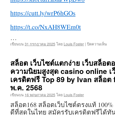
https://cutt.ly/wrP6hGOs
https://t.co/NxAH8WEm0t
…
บน
เขียนบน
31 กรกฎาคม 2025
โดย
Louis Foster
|
ปิดความเห็น
เว็บ
เปิด
ใหม่
สล็อต เว็บไซต์แตกง่าย เว็บสล็อตออ
tem
ความนิยมสูงสุด casino online เ
เครด
ฟรี
เครดิตฟรี Top 89 by Ivan สล็อต
Top
69
พ.ค. 2568
by
เขียนบน
16 พฤษภาคม 2025
โดย
Louis Foster
Jam
สล็อ
สล็อต168 สล็อตเว็บไซต์ตรงแท้ 100% 
Tem
ดีที่สุดในไทย สมัครรับเครดิตฟรีได้ทั
tem