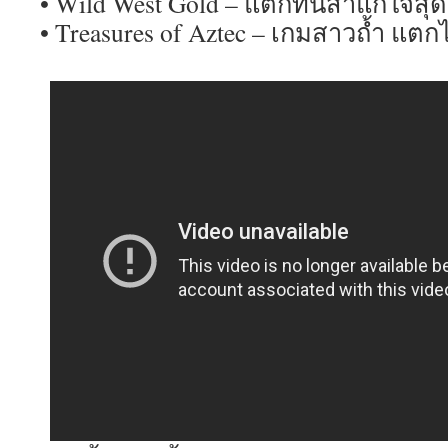
• Wild West Gold – แตกทีนี่สาแก่ใจสุด
• Treasures of Aztec – เกมสาวถ้ำ แตก