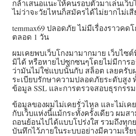
กล้าเสนอแนะให้คนรอบตัวมาเล่นเว็บไซต
ไม่ว่าจะวัยไหนก็สมัครได้ไม่ยากไม่เส
temmax69 ปลอดภัย ไม่มีเรื่องราวคดโ
ตลอด 1 วัน
ผมเคยพบเว็บโกงมามากมาย เว็บไซต์ที่
มิได้ หรือหายไปซุกซนๆโดยไม่มีการอ
ว่ามันไม่ใช่แบบนั้นกับ สล็อต เลยครับผ
ระเบียบรักษาความปลอดภัยระดับสูง ทั
ข้อมูล SSL และการตรวจสอบธุรกรรมด
ข้อมูลของผมไม่เคยรั่วไหล และไม่เคย
กับเว็บแห่งนี้แม้กระทั้งครั้งเดียว ผม
ถอนย้อนไปได้แบบโปร่งใส รวมถึงทุก
บันทึกไว้ภายในระบบอย่างมีความเรีย