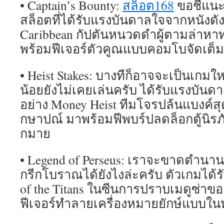
• Captain’s Bounty:
สล็อต168
ขอชี้แนะ
สล็อตที่ได้รับแรงบันดาลใจจากหนังดังอย
Caribbean กัปตันหนวดดำผู้ตามล่าหา
พร้อมฟีเจอร์ตัวคูณแบบคอมโบจัดเต็ม
• Heist Stakes: บางทีก็อาจจะเป็นเกมให
น้อยยังไม่เคยเล่นครับ ได้รับแรงบันดา
อย่าง Money Heist ทีมโจรปล้นแบงค์สุ
กษาปณ์ มาพร้อมฟีพบร์ปลดล็อกตู้นิร
กมาย
• Legend of Perseus: เราจะขาดตำน
กรีกโบราณได้ยังไงล่ะครับ ตัวเกมได้ร
of the Titans ในซีนการปราบเมดูซ่าขอ
ฟีเจอร์ทำลายเครื่องหมายยักษ์แบบในห