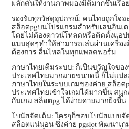
ผลักดันให้งานภาพมองมิติมากขึ้นเรื่อ
รองรับทุกวัสดุอุปกรณ์: คนไทยถูกใจอ
สล็อตpgบนโปรแกรมสำหรับเล่นอินเตอร
โดยไม่ต้องดาวน์โหลดหรือติดตั้งแอป
แบบสุดๆทำให้สามารถเล่นผ่านเครื่อง
ต้องการ ลื่นไหลในทุกแพลตฟอร์ม
ภาษาไทยเต็มระบบ: ก็เป็นขวัญใจของ
ประเทศไทยมากมายขนาดนี้ ก็ไม่แปลกใ
ภาษาไทยในระบบเกมของค่าย สล็อตpg 
ประเทศไทยเข้าใจเกมได้มากขึ้น สนุ
กับเกม สล็อตpg ได้ง่ายดายมากยิ่งขึ้น
โบนัสจัดเต็ม: ใครๆก็ชอบโบนัสแบบจั
สล็อตแน่นอน ซึ่งค่าย pgslot พัฒนาเกม