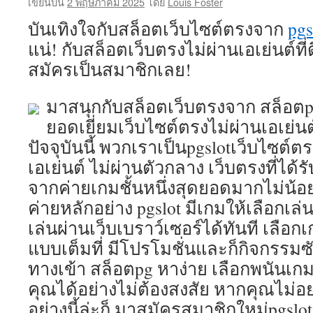
เขียนบน
2 พฤษภาคม 2025
โดย
Louis Foster
รับ
ความ
บันเทิงใจกับสล็อตเว็บไซต์ตรงจาก
pgs
นิยม
แน่! กับสล็อตเว็บตรงไม่ผ่านเอเย่นต์ที่ดีเ
สูงสุด
casino
สมัครเป็นสมาชิกเลย!
online
เว็บ
ใหญ่
มาสนุกกับสล็อตเว็บตรงจาก สล็อตpg
สล็อต168
ยอดเยี่ยมเว็บไซต์ตรงไม่ผ่านเอเย่นต
เครดิต
ปัจจุบันนี้ พวกเราเป็นpgslotเว็บไซต์ต
ฟรี
Top
เอเย่นต์ ไม่ผ่านตัวกลาง เว็บตรงที่ได้ร
89
จากค่ายเกมชั้นหนึ่งสุดยอดมากไม่น้อ
by
Ivan
ค่ายหลักอย่าง pgslot มีเกมให้เลือกเล่
สล็อต
เล่นผ่านเว็บเบราว์เซอร์ได้ทันที เลือก
faro168.world
18
แบบเต็มที่ มีโปรโมชั่นและก็กิจกรร
พ.ค.
ทางเข้า สล็อตpg หาง่าย เลือกพนันเก
2568
คุณได้อย่างไม่ต้องสงสัย หากคุณไม
อย่างนี้ล่ะก็ มาสมัครสมาชิกใหม่pgslo