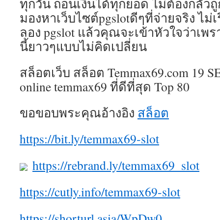
ทุกวัน ถอนเงินได้ทุกยอด ไม่ต้องกลัว
มองหาเว็บไซต์pgslotดีๆที่จ่ายจริง ไม่
ลอง pgslot แล้วคุณจะเข้าหัวใจว่าเพร
นี้ยาวๆแบบไม่คิดเปลี่ยน
สล็อตเว็บ สล็อต Temmax69.com 19 SE
online temmax69 ที่ดีที่สุด Top 80
ขอขอบพระคุณอ้างอิง
สล็อต
https://bit.ly/temmax69-slot
https://rebrand.ly/temmax69_slot
https://cutly.info/temmax69-slot
https://shorturl.asia/WpDw0