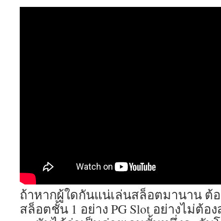
ถ้าหากผู้ใดกันแน่เล่นสล็อตมานาน ต้อง
สล็อตชั้น 1 อย่าง PG Slot อย่างไม่ต้อ