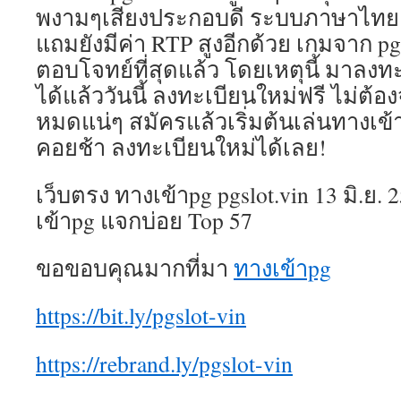
พงามๆเสียงประกอบดี ระบบภาษาไทย เ
แถมยังมีค่า RTP สูงอีกด้วย เกมจาก pg
ตอบโจทย์ที่สุดแล้ว โดยเหตุนี้ มาลง
ได้แล้ววันนี้ ลงทะเบียนใหม่ฟรี ไม่ต้อง
หมดแน่ๆ สมัครแล้วเริ่มต้นเล่นทางเข
คอยช้า ลงทะเบียนใหม่ได้เลย!
เว็บตรง ทางเข้าpg pgslot.vin 13 มิ.ย. 
เข้าpg แจกบ่อย Top 57
ขอขอบคุณมากที่มา
ทางเข้าpg
https://bit.ly/pgslot-vin
https://rebrand.ly/pgslot-vin