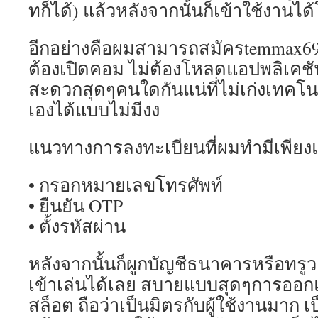
ทก็ได้) แล้วหลังจากนั้นก็เข้าใช้งานได
อีกอย่างคือผมสามารถสมัครtemmax69ไ
ต้องเปิดคอม ไม่ต้องโหลดแอปพลิเคชัน
สะดวกสุดๆคนใดกันแน่ที่ไม่เก่งเทคโ
เองได้แบบไม่มีงง
แนวทางการลงทะเบียนที่ผมทำมีเพียงแค
• กรอกหมายเลขโทรศัพท์
• ยืนยัน OTP
• ตั้งรหัสผ่าน
หลังจากนั้นก็ผูกบัญชีธนาคารหรือทรูว
เข้าเล่นได้เลย สบายแบบสุดๆการออ
สล็อต ถือว่าเป็นมิตรกับผู้ใช้งานมาก เ