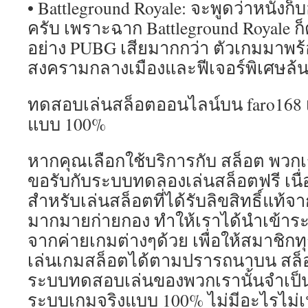
• Battleground Royale: จะพูดว่าหนัง
ครับ เพราะฉาก Battleground Royale ก็
อย่าง PUBG เสียมากกว่า ตัวเกมมาพร
สงครามกลางเมืองและฟีเจอร์พิเศษล
ทดสอบเล่นสล็อตออนไลน์บน faro168 
แบบ 100%
หากคุณเลือกใช้บริการกับ สล็อต พว
ขอรับกับระบบทดลองเล่นสล็อตฟรี เนื่อ
สำหรับเล่นสล็อตที่ได้รับลิขสิทธิ์แท้
มากมายก่ายกอง ทำให้เราได้นำเข้าร
จากค่ายเกมต่างๆด้วย เพื่อให้สมาช
เล่นเกมสล็อตได้ตามปรารถนาบน สล็อต 
ระบบทดสอบเล่นของพวกเรานั้นจำเป็น
ระบบเกมจริงแบบ 100% ไม่มีอะไรไม่เ