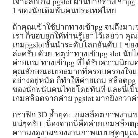
เจาะลึกเกม pgslot ผ่านปากทางเข้าpg
1 ของนักเดิมพันคนประเทศไทย
ถ้าคุณเข้าใช้ปากทางเข้าpg จนถึงมาเ
เรา ก็ขอบอกให้ท่านรู้เอาไว้เลยว่า คุณ
เกมpgslotชั้นนำระดับโลกอันดับ 1 ข
ล่ะครับ ด้วยเหตุว่าทางเข้าpg slot นับ
ค่ายเกม ทางเข้าpg ที่ได้รับความนิยม
คุณลักษณะเยอะมากที่ครอบครองใจแ
อย่างอยู่หมัด ก็ทำให้ค่ายเกม สล็อตpg ข
ของนักพนันคนไทยโดยทันที และนี่เป็
เกมสล็อตจากค่าย pgslot มากยิ่งกว่าค่
กราฟิก 3D ล้ำยุค: เกมสล็อตภาพงามข
แน่ๆครับ เนื่องจากนี่คือค่ายเกมสล็อตp
ความงดงามของงานภาพแบบสุดๆแถมยัง