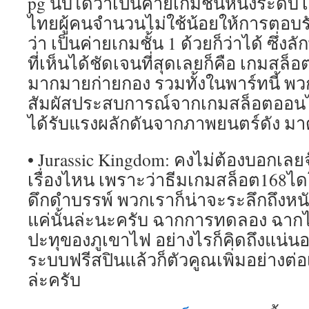
pg นับได้ว่าเป็นค่ายเกมชั้นหนึ่งระดั
ไทยผู้คนจำนวนไม่ใช้น้อยให้การตอบรับท
ว่า เป็นค่ายเกมชั้น 1 ด้วยก็ว่าได้ ซึ่
ที่เห็นได้ชัดเจนที่สุดเลยก็คือ เกมสล็อ
มากมายก่ายกอง รวมทั้งในพาร์ทนี้ 
สัมผัสประสบการณ์จากเกมสล็อตออนไลน
ได้รับแรงผลักดันจากภาพยนตร์ดัง มา
• Jurassic Kingdom: คงไม่ต้องบอกเล
เรื่องไหน เพราะว่าธีมเกมสล็อต168ได
ดึกดำบรรพ์ พวกเราก็น่าจะระลึกถึงหนัง
แค่นั้นล่ะนะครับ ฉากการทดลอง ฉากไ
ปะทุของภูเขาไฟ อย่างไรก็คิดถึงแน่น
ระบบฟรีสปินแล้วก็ตัวคูณเพิ่มอย่างต่อเ
ล่ะครับ