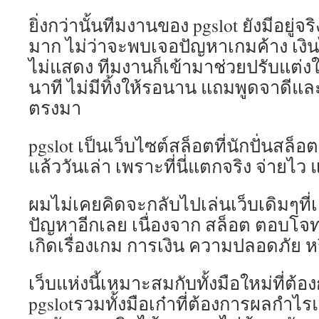
ยิ่งกว่านั้นทีมงานของ pgslot ยังมีอยู
มาก ไม่ว่าจะพบเจอปัญหาเกมค้าง เงิน
ไม่แสดง ทีมงานก็เข้ามาช่วยปรับแต่งใน
นาที ไม่มีทิ้งให้รอนาน แถมพูดจาดีแ
ตรงมา
pgslot เป็นเว็บไซต์สล็อตที่นักปั่นสล
แล้ววันเล่า เพราะที่นี่แตกจริง จ่ายไว
ผมไม่เคยคิดจะกลับไปเล่นเว็บเดิมๆท
ปัญหาอีกเลย เนื่องจาก สล็อต ตอบโจทย
เกิดเรื่องเกม การเงิน ความปลอดภั
เว็บแห่งนี้เหมาะสมกับทั้งมือใหม่ที่ต้อง
pgslotรวมทั้งมือเก๋าที่ต้องการผลกำไรแ