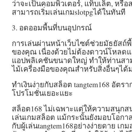
ว่าจะเป็นคอมพิวเตอร์, แท็บเล็ต, หรื
สามารถเริ่มเล่นเกมslotpgได้ในทันที
3. อดออมพื้นที่บนอุปกรณ์
การเล่นผ่านหน้าเว็บไซต์ช่วยมัธยัสถ์พื
ของคุณ เนื่องด้วยไม่ต้องดาวน์โหลดแล้
แอปพลิเคชันขนาดใหญ่ ทำให้ท่านสามาร
ไม้เครื่องมือของคุณสำหรับสิ่งอื่นๆได้
ทำเงินง่ายกับสล็อต tangtem168 อัตรา
โปรโมชั่นเยอะแยะ
สล็อต168 ไม่เฉพาะแต่ให้ความสนุกส
เล่นเกมสล็อต แม้กระนั้นยังมอบโอกา
กับผู้เล่นtangtem168อย่างง่ายดาย เก