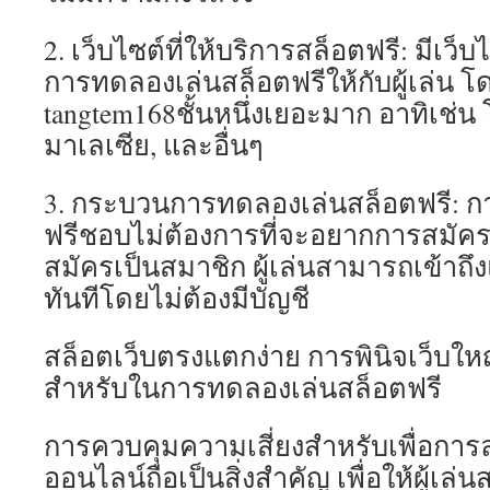
2. เว็บไซต์ที่ให้บริการสล็อตฟรี: มีเว
การทดลองเล่นสล็อตฟรีให้กับผู้เล่น 
tangtem168ชั้นหนึ่งเยอะมาก อาทิเช่น
มาเลเซีย, และอื่นๆ
3. กระบวนการทดลองเล่นสล็อตฟรี: ก
ฟรีชอบไม่ต้องการที่จะอยากการสมัค
สมัครเป็นสมาชิก ผู้เล่นสามารถเข้าถึ
ทันทีโดยไม่ต้องมีบัญชี
สล็อตเว็บตรงแตกง่าย การพินิจเว็บใหญ
สำหรับในการทดลองเล่นสล็อตฟรี
การควบคุมความเสี่ยงสำหรับเพื่อการล
ออนไลน์ถือเป็นสิ่งสำคัญ เพื่อให้ผู้เล่น