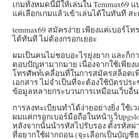
เกมทั้งหมดนี้มีให้เล่นใน Temmax69 แ
แค่เลือกเกมแล้วเข้าเล่นได้ในทันที 
temmax69 สมัครง่าย เพียงแค่เบอร์โทรศั
ได้ทันที ไม่ต้องกรอกเยอะ
ผมเป็นคนไม่ชอบอะไรยุ่งยาก และก็การส
ตอบปัญหามากมาย เนื่องจากใช้เพียงแค
โทรศัพท์เคลื่อนที่ในการสมัครสล็อตเพ
เอกสาร ไม่จำเป็นที่จะต้องใช้บัตรปร
ข้อมูลหลายกระบวนการเหมือนเว็บอื่น
การลงทะเบียนทำได้ง่ายอย่างยิ่ง ใช้เวล
ผมแค่กรอกเบอร์มือถือในหน้าเว็บpgsl
หลังจากนั้นนำรหัสไปรับรอง ตั้งรหัสผ่
ที่อยากใช้ฝากถอน (จะเลือกเป็นบัญชี