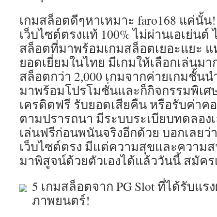
เว็บไ
แจก
เกมสล็อตดีๆหาเหมาะ faro168 แค่นั้น
หนัก
มือ
เว็บไซต์ตรงแท้ 100% ไม่ผ่านเอเย่นต์ 
ใหม่
สล็อตที่มาพร้อมเกมสล็อตเยอะแยะ แห
หัด
ยอดเยี่ยมในไทย มีเกมให้เลือกเล่นมา
เล่น
pgslo
สล็อตกว่า 2,000 เกมจากค่ายเกมชั้
เริ่ม
มาพร้อมโปรโมชั่นและก็กิจกรรมพิเศษอ
ตรง
นี้!
เครดิตฟรี รับยอดเสียคืน หรือรับค่าคอ
แนะ
ตามปรารถนา มีระบบระเบียบทดลองเล
เกม
แตก
เล่นฟรีก่อนพนันจริงอีกด้วย บอกเลยว่
ง่าย
เว็บไซต์ตรง มีแต่ความสุขและความสน
11
ส.ค.
มาพิสูจน์ด้วยตัวเองได้แล้ววันนี้ สมัค
68
พนัน
5 เกมสล็อตจาก PG Slot ที่ได้รับแร
ออนไ
ภาพยนตร์!