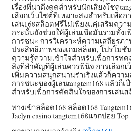
เรื่องที่น่าดึงดูดสำหรับนักเสี่ยงโชค
เลือกเว็บไซต์ที่เหมาะสมสำหรับเพื่อ
เล่น168สล็อตฟรีไม่เพียงแค่เสริมความส
กระนั้นยังช่วยให้ผู้เล่นเชื่อมั่นรวมทั้ง
การชนะ การวิเคราะห์ความเสถียรภาพ
ประสิทธิภาพของเกมสล็อต, โปรโมชั่น
ความรู้ความเข้าใจสำหรับเพื่อการทดล
สิ่งที่สำคัญที่ผู้เล่นควรพินิจ การเลือ
เพิ่มความสนุกสนานร่าเริงแล้วก็ความ
การชนะของผู้เล่นtangtem168 แล้วก็เป็น
สำหรับเพื่อการตัดสินใจของการเล่นส
ทางเข้าสล็อต168 สล็อต168 Tangtem16
Jaclyn casino tangtem168แจกบ่อย Top