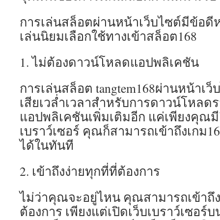
การเล่นสล็อตผ่านหน้าเว็บไซต์มีข้อดี
เล่นนิยมเลือกใช้ทางเข้าสล็อต168
1. ไม่ต้องดาวน์โหลดแอปพลิเคชัน
การเล่นสล็อต tangtem168ผ่านหน้าเว็บ
เสียเวล่ำเวลาสำหรับการดาวน์โหลดรวม
แอปพลิเคชันเพิ่มเติมอีก แค่เพียงคุณมี
เบราว์เซอร์ คุณก็สามารถเข้าถึงเกม1
ได้ในทันที
2. เข้าถึงง่ายทุกที่ที่ต้องการ
ไม่ว่าคุณจะอยู่ไหน คุณสามารถเข้าถึงสล
ต้องการ เพียงแต่เปิดเว็บเบราว์เซอร์บ