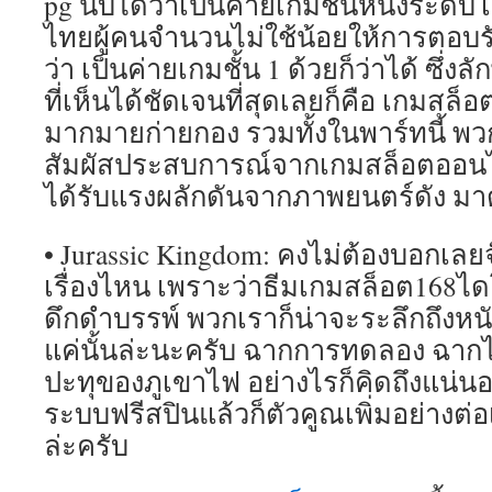
pg นับได้ว่าเป็นค่ายเกมชั้นหนึ่งระดั
ไทยผู้คนจำนวนไม่ใช้น้อยให้การตอบรับท
ว่า เป็นค่ายเกมชั้น 1 ด้วยก็ว่าได้ ซึ่
ที่เห็นได้ชัดเจนที่สุดเลยก็คือ เกมสล็อ
มากมายก่ายกอง รวมทั้งในพาร์ทนี้ 
สัมผัสประสบการณ์จากเกมสล็อตออนไลน
ได้รับแรงผลักดันจากภาพยนตร์ดัง มา
• Jurassic Kingdom: คงไม่ต้องบอกเล
เรื่องไหน เพราะว่าธีมเกมสล็อต168ได
ดึกดำบรรพ์ พวกเราก็น่าจะระลึกถึงหนัง
แค่นั้นล่ะนะครับ ฉากการทดลอง ฉากไ
ปะทุของภูเขาไฟ อย่างไรก็คิดถึงแน่น
ระบบฟรีสปินแล้วก็ตัวคูณเพิ่มอย่างต่อเ
ล่ะครับ