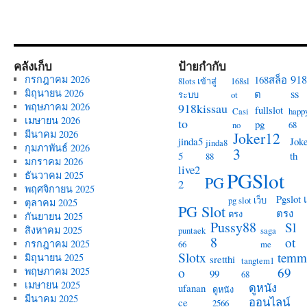
คลังเก็บ
ป้ายกำกับ
91
กรกฎาคม 2026
168สล็อ
8lots เข้าสู่
168sl
มิถุนายน 2026
ss
ต
ระบบ
ot
พฤษภาคม 2026
918kissau
fullslot
Casi
happ
เมษายน 2026
to
pg
no
68
มีนาคม 2026
Joker12
jinda5
Jok
jinda8
กุมภาพันธ์ 2026
3
5
th
88
มกราคม 2026
live2
PGSlot
ธันวาคม 2025
PG
2
พฤศจิกายน 2025
Pgslot 
pg slot เว็บ
ตุลาคม 2025
PG Slot
ตรง
ตรง
กันยายน 2025
Pussy88
Sl
สิงหาคม 2025
puntaek
saga
8
ot
กรกฎาคม 2025
66
me
Slotx
temm
มิถุนายน 2025
sretthi
tangtem1
o
69
พฤษภาคม 2025
99
68
เมษายน 2025
ดูหนัง
ufanan
ดูหนัง
มีนาคม 2025
ออนไลน์
ce
2566