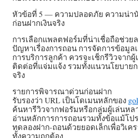
หัวข้อที่ 5 — ความปลอดภัย ความน่านั
ก่อนฝากเงินจริง
การเลือกแพลตฟอร์มที่น่าเชื่อถือช่ว
ปัญหาเรื่องการถอน การจัดการข้อมูล
การบริการลูกค้า ควรจะเช็กรีวิวจากผ
ติดต่อที่แจ่มแจ้ง รวมทั้งแนวนโยบาย
จริง
รายการพิจารณาด่วนก่อนฝาก
รับรองว่า URL เป็นโดเมนหลักของ
go
ค้นหารีวิวจากฟอรัมหรือกลุ่มผู้เล่นห
อ่านหลักการการถอนรวมทั้งข้อแม้โปร
ทดลองฝาก-ถอนด้วยยอดเล็กเพื่อวิเค
ทั้งความถูกต้อง