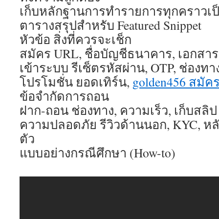
เก็บหลักฐานการทำรายการทุกคราวเป็
ตารางสรุปสำหรับ Featured Snippet
หัวข้อ สิ่งที่ควรจะเช็ก
สมัคร URL, ชื่อบัญชีธนาคาร, เอกสาร
เข้าระบบ รีเซ็ตรหัสผ่าน, OTP, ช่องทา
โปรโมชั่น ยอดเทิร์น,
golden456 สมัค
ข้อจำกัดการถอน
ฝาก-ถอน ช่องทาง, ความเร็ว, เก็บสลิป
ความปลอดภัย รีวิวด้านนอก, KYC, หล
ตัว
แบบอย่างกรณีศึกษา (How-to)