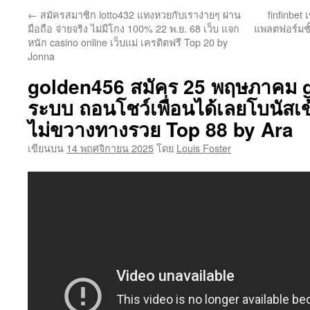
←
สมัครสมาชิก lotto432 แทงหวยกับเราง่ายๆ ผ่าน
finfinbet 
เนื้อหา
มือถือ จ่ายจริง ไม่มีโกง 100% 22 พ.ย. 68 เว็บ แจก
แพลตฟอร์มชั
หนัก casino online เว็บแม่ เครดิตฟรี Top 20 by
Jonna
golden456 สมัคร 25 พฤษภาคม go
ระบบ ถอนโชว์เพื่อนได้เลยโบนัสเข้า
ไม่ขวางทางรวย Top 88 by Ara
เขียนบน
14 พฤศจิกายน 2025
โดย
Louis Foster