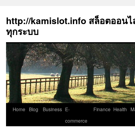
http://kamislot.info สล็อตออนไล
ทุกระบบ
ข้าม
Home
Blog
Business
E-
Finance
Health
M
ไป
commerce
ยัง