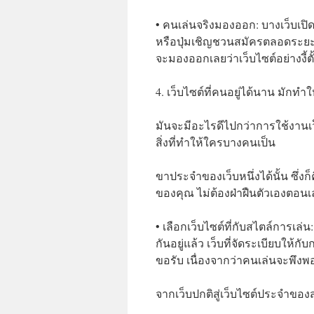
• คนเล่นจริงมองออก: บางเว็บเ
หรือปุ่มเชิญชวนสมัครตลอดระยะเ
จะมองออกเลยว่าเว็บไซต์อย่างงี้ต
4. เว็บไซต์ที่คนอยู่ได้นาน มักทำให้
มันจะมีอะไรดีไปกว่าการใช้งานเว็
สิ่งที่ทำให้ใครบางคนเป็น
ขาประจำของเว็บหนึ่งได้นั้น ซึ่งก็
ของคุณ ไม่ต้องฝ่าฝืนตัวเองตอนเ
• เลือกเว็บไซต์ที่กับสไตล์การเล่น
กันอยู่แล้ว เว็บที่จัดระเบียบให
ขอรับ เนื่องจากว่าคนเล่นจะพึง
จากเว็บปกติสู่เว็บไซต์ประจำขอ