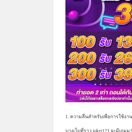
1. ความลื่นสำหรับเพื่อการใช้งาน คื
บางเว็บที่ราว joker123 จะมีเกมม