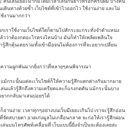
ั้นๆ: คนเล่นเยอะมากมิได้มีเวลาเล่นกันยาวหรอกครับผม บางคน
เดินทางด้วยซ้ำ เว็บไซต์ที่เข้าไวออกไว ใช้งานง่าย และไม่
อกใช้งานมากกว่า
่อพวกเราใช้งานเว็บไซต์ใดก็ตามไปสักระยะกระทั่งจำตำแหน่ง
แล้วว่าต้องกดอะไรตรงไหนบ้าง มันก็ทำให้เพลิดเพลินใจ
ารู้สึกคุ้นเคยรวมทั้งเข้ามือจนไม่ต้องการที่จะอยากเปลี่ยน
บความผูกพันมากยิ่งกว่าที่หลายๆคนพิจารณา
 แม้กระนั้นแต่ละเว็บไซต์ก็ให้ความรู้สึกแตกต่างกันมากมาย
เล่นแล้วรู้สึกถึงความเครียดและก็แรงกดดัน แม้กระนั้นบาง
้อยากกลับมาเล่นบ่อยๆได้
ก็อ่านง่าย: เวลาทุกๆอย่างบนเว็บมีเยอะเกินไป เราจะรู้สึกอ่อน
์ที่จัดสบายตา อวดเก่งมูลไม่เกลื่อนกลาด จะก่อให้เรารู้สึกผ่อน
่นบนโทรศัพท์เคลื่อนที่ เว็บแบบนี้ยิ่งจำเป็นจะต้องเลยล่ะ