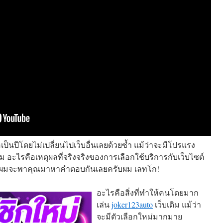
ือเป็นปีโดยไม่เปลี่ยนไปเว็บอื่นเลยด้วยซ้ำ แม้ว่าจะมีโปรแรง
ม อะไรคือเหตุผลที่จริงจริงของการเลือกใช้บริการกับเว็บไซต์
หานี้ ผมจะพาคุณมาหาคำตอบกันเลยครับผม เลทโก!
อะไรคือสิ่งที่ทำให้คนโดยมาก
เล่น
joker123auto
เว็บเดิม แม้ว่า
จะมีตัวเลือกใหม่มากมาย