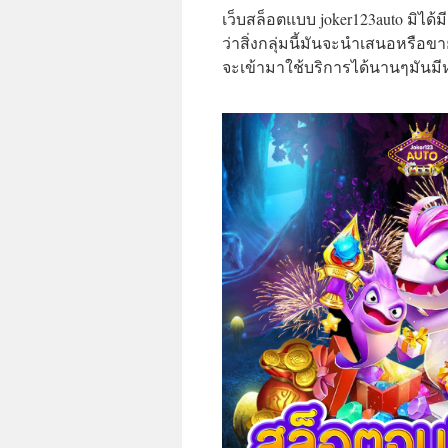
เว็บสล็อตแบบ joker123auto มิได้
ว่าสิ่งกลุ่มนี้มันจะนำเสนอหรือข
จะเข้ามาใช้บริการได้นานๆมันม