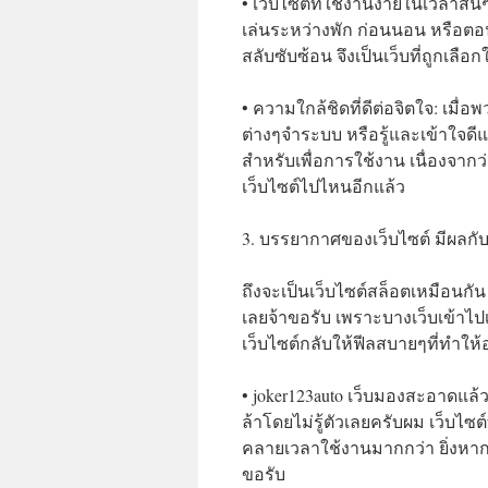
• เว็บไซต์ที่ใช้งานง่ายในเวลาส
เล่นระหว่างพัก ก่อนนอน หรือตอน
สลับซับซ้อน จึงเป็นเว็บที่ถูกเลื
• ความใกล้ชิดที่ดีต่อจิตใจ: เมื
ต่างๆจำระบบ หรือรู้และเข้าใจดี
สำหรับเพื่อการใช้งาน เนื่องจากว่
เว็บไซต์ไปไหนอีกแล้ว
3. บรรยากาศของเว็บไซต์ มีผลกั
ถึงจะเป็นเว็บไซต์สล็อตเหมือนกัน
เลยจ้าขอรับ เพราะบางเว็บเข้าไป
เว็บไซต์กลับให้ฟีลสบายๆที่ทำให
• joker123auto เว็บมองสะอาดแล้ว
ล้าโดยไม่รู้ตัวเลยครับผม เว็บไซต
คลายเวลาใช้งานมากกว่า ยิ่งหากเล
ขอรับ