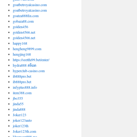
goatbetroyalcasino.com
goatbetroyalcasino.com
goatza888fin.com
gobaza88.com
golden456
golden4566.net
golden4566.net
happy168
hengheng9899.com
hengjing168
https://sretthi99.bet/enter/
hydra888 สล็อต
hyperclub-casino.com
ib888pro.bet
ib888pro.bet
infyplus888.info
item388.com
jbo355
jinda55
jinda888
Joker123
joker123auto
joker123th
Joker123th.com
khumsup888.me