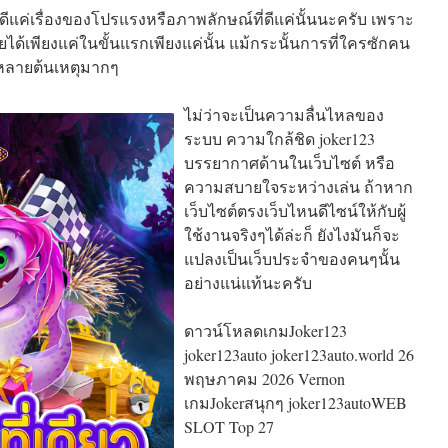
มีดีแค่เรื่องของโปรแรงหรือภาพลักษณ์ที่ดีแค่นั้นนะครับ เพราะ
ายได้เพียงแค่ในขั้นแรกเพียงแค่นั้น แม้กระนั้นการที่ใครซักคน
ีหลายต้นเหตุมากๆ
ไม่ว่าจะเป็นความลื่นไหลของ
ระบบ ความใกล้ชิด joker123
บรรยากาศด้านในเว็บไซต์ หรือ
ความสบายใจระหว่างเล่น ถ้าหาก
เว็บไซต์ตรงเว็บไหนดีไซน์ให้กับผู้
ใช้งานจริงๆได้ล่ะก็ ยังไงมันก็จะ
แปลงเป็นเว็บประจำของคนๆนั้น
อย่างแน่แท้นะครับ
ดาวน์โหลดเกมJoker123
joker123auto joker123auto.world 26
พฤษภาคม 2026 Vernon
เกมJokerสนุกๆ joker123autoWEB
SLOT Top 27