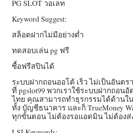
PG SLOT วอเลท
Keyword Suggest:
สล็อตฝากไม่มีอย่างต่ำ
ทดสอบเล่น pg ฟรี
ซื้อฟรีสปินได้
ระบบฝากถอนออโต้ เร็ว ไม่เป็นอันตร
ที่ pgslot99 พวกเราใช้ระบบฝากถอนอัตโน
ไทย คุณสามารถทำธุรกรรมได้ด้านใน 1
ทั้ง บัญชีธนาคาร และก็ TrueMoney Wal
ทุกขั้นตอน ไม่ต้องรอแอดมิน ไม่ต้องส่
LSI Keywords: