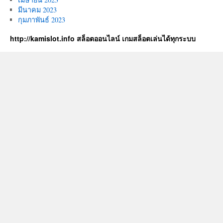
มีนาคม 2023
กุมภาพันธ์ 2023
http://kamislot.info สล็อตออนไลน์ เกมสล็อตเล่นได้ทุกระบบ