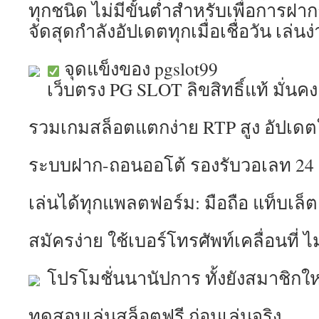
ทุกชนิด ไม่มีขั้นต่ำสำหรับเพื่อการฝ
จัดสุดกำลังอัปเดตทุกเมื่อเชื่อวัน เล่นง
จุดแข็งของ pgslot99
เว็บตรง PG SLOT ลิขสิทธิ์แท้ มั่นคง
รวมเกมสล็อตแตกง่าย RTP สูง อัปเดตใ
ระบบฝาก-ถอนออโต้ รองรับวอเลท 24 ช
เล่นได้ทุกแพลตฟอร์ม: มือถือ แท็บเล็
สมัครง่าย ใช้เบอร์โทรศัพท์เคลื่อนที่ 
โปรโมชั่นนานัปการ ทั้งยังสมาชิกให
ทดสอบเล่นสล็อตฟรี ก่อนเล่นจริง