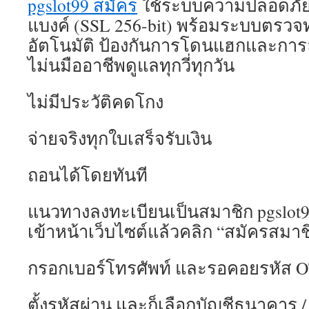
pgslot99 สมัคร
ใช้ระบบความปลอดภัยช
แบงค์ (SSL 256-bit) พร้อมระบบตรวจ
อัตโนมัติ ป้องกันการโดนแฮกและการ
ไม่นมืออาชีพดูแลทุกวี่ทุกวัน
ไม่มีประวัติคดโกง
จ่ายจริงทุกใบเสร็จรับเงิน
ถอนได้โดยทันที
แนวทางลงทะเบียนเป็นสมาชิก pgslot
เข้าหน้าเว็บไซต์แล้วคลิก “สมัครสมาช
กรอกเบอร์โทรศัพท์ และรอคอยรหัส 
ตั้งรหัสผ่าน และก็เลือกบัญชีธนาคาร /