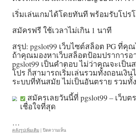
เริ่มเล่นเกมได้โดยทันที พร้อมรับโปรโ
สมัครฟรี ใช้เวลาไม่เกิน 1 นาที
สรุป: pgslot99 เว็บไซต์สล็อต PG ที่คุณ
ถ้าคุณมองหาเว็บสล็อตป้อมปราการอา
pgslot99 เป็นคำตอบ ไม่ว่าคุณจะเป็นสา
โปร ก็สามารถเริ่มเล่นรวมทั้งถอนเงินไ
ระบบที่ทันสมัย ไม่เป็นอันตราย รวมทั้
สมัครเลยวันนี้ที่ pgslot99 – เว็บต
เชื่อใจที่สุด
…
บน
คลังรูปเพิ่มเติม
|
ปิดความเห็น
pgslot99