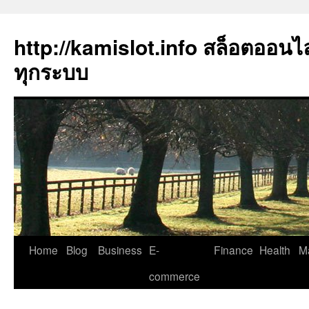
http://kamislot.info สล็อตออนไล
ทุกระบบ
ข้าม
Home
Blog
Business
E-
Finance
Health
M
ไป
commerce
ยัง