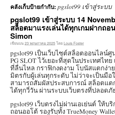
pgslot99 เข้าสู่ระบบ
คลังเก็บป้ายกำกับ:
เนื้อหา
pgslot99 เข้าสู่ระบบ 14 Novemb
สล็อตมาแรงเล่นได้ทุกเกมฝากถอน
Simon
เขียนบน
23 พฤษภาคม 2025
โดย
Louis Foster
pgslot99 เป็นเว็บไซต์สล็อตออนไลน์ศ
PG SLOT ไว้เยอะที่สุดในประเทศไทย 
ที่ลื่นไหล กราฟิกงดงาม โบนัสแตกง่าย 
มิตรกับผู้เล่นทุกระดับ ไม่ว่าจะเป็นมื
สามารถสัมผัสประสบการณ์ สล็อตแตกง่
ได้ทุกวี่วัน ผ่านระบบเว็บตรงที่ปลอดภ
pgslot99 เว็บตรงไม่ผ่านเอเย่นต์ ให้บ
ถอนออโต้ รองรับทั้ง TrueMoney Walle