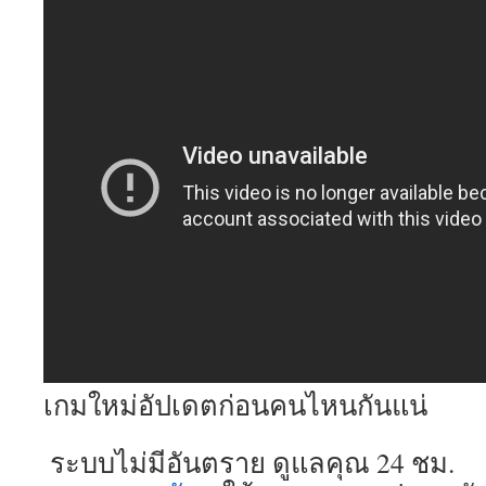
เกมใหม่อัปเดตก่อนคนไหนกันแน่
️ ระบบไม่มีอันตราย ดูแลคุณ 24 ชม.