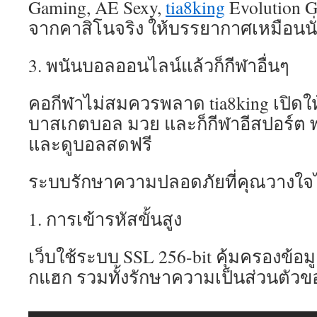
Gaming, AE Sexy,
tia8king
Evolution 
จากคาสิโนจริง ให้บรรยากาศเหมือนนั่ง
3. พนันบอลออนไลน์แล้วก็กีฬาอื่นๆ
คอกีฬาไม่สมควรพลาด tia8king เปิดให
บาสเกตบอล มวย และก็กีฬาอีสปอร์ต พร
และดูบอลสดฟรี
ระบบรักษาความปลอดภัยที่คุณวางใจไ
1. การเข้ารหัสขั้นสูง
เว็บใช้ระบบ SSL 256-bit คุ้มครองข้อม
กแฮก รวมทั้งรักษาความเป็นส่วนตัวขอ