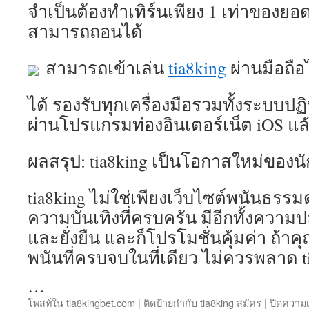
จำเป็นต้องทำเทิร์นเพียง 1 เท่าของยอดเ
สามารถถอนได้
สามารถเข้าเล่น
tia8king
ผ่านมือถือ
ได้ รองรับทุกเครื่องมือรวมทั้งระบบปฏิบั
ผ่านโปรแกรมท่องอินเตอร์เน็ต iOS แล้
ผลสรุป: tia8king เป็นโอกาสใหม่ของน
tia8king ไม่ใช่เพียงเว็บไซต์พนันธรรม
ความบันเทิงที่ครบครัน มีอีกทั้งความ
และยั่งยืน และก็โปรโมชั่นคุ้มค่า ถ้า
พนันที่ครบจบในที่เดียว ไม่ควรพลาด t
…
โพสท์ใน
tia8kingbet.com
|
ติดป้ายกำกับ
tia8king สมัคร
|
ปิดความเ