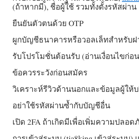
(ถ้าหากมี), ชื่อผู้ใช้ รวมทั้งตั้งรหัสผ่าน
ยืนยันตัวตนด้วย OTP
ผูกบัญชีธนาคารหรือวอลเล็ทสำหรับ
รับโปรโมชั่นต้อนรับ (อ่านเงื่อนไขก่อน
ข้อควรระวังก่อนสมัคร
วิเคราะห์รีวิวด้านนอกและข้อมูลผู้ให้
อย่าใช้รหัสผ่านซ้ำกับบัญชีอื่น
เปิด 2FA ถ้าเกิดมีเพื่อเพิ่มความปลอดภ
การเข้าสู่ระบบ (tia8king เข้าสู่ระบบ