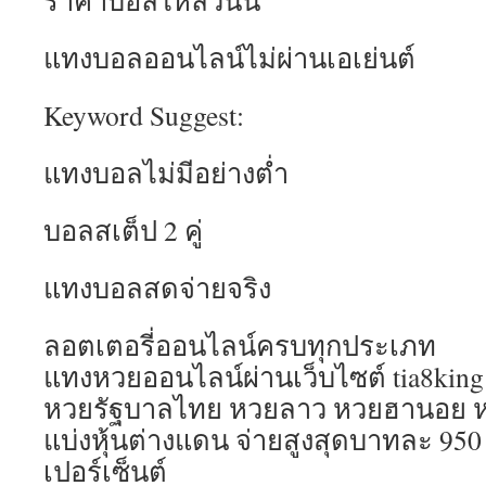
ราคาบอลไหลวันนี้
แทงบอลออนไลน์ไม่ผ่านเอเย่นต์
Keyword Suggest:
แทงบอลไม่มีอย่างต่ำ
บอลสเต็ป 2 คู่
แทงบอลสดจ่ายจริง
ลอตเตอรี่ออนไลน์ครบทุกประเภท
แทงหวยออนไลน์ผ่านเว็บไซต์ tia8king ไ
หวยรัฐบาลไทย หวยลาว หวยฮานอย หว
แบ่งหุ้นต่างแดน จ่ายสูงสุดบาทละ 950 ไ
เปอร์เซ็นต์