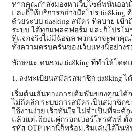
หากคุณกำลังมองหาเว็บไซต์พนันออน
และก็ให้บริการอย่างมือโปร tia8king
ด้วยระบบ tia8king สมัคร ที่สบาย เข้าถึง
ระบบ ได้ทุกแพลตฟอร์ม และก็โปรโมชั่
ที่แจกจริงไม่มีฉ้อฉล พวกเราจะพาคุณไ
ทั้งความครบครันของเว็บแห่งนี้อย่างร
ลักษณะเด่นของ tia8king ที่ทำให้โดด
1. ลงทะเบียนสมัครสมาชิก tia8king ได้
เริ่มต้นเส้นทางการเดิมพันของคุณได้อ
ไม่กี่คลิก ระบบการสมัครเป็นสมาชิกของ
ใช้งานง่าย เร็วทันใจ ไม่จำเป็นที่จะต
แล้วแต่เพียงแค่กรอกเบอร์โทรศัพท์ ตั้
รหัส OTP เท่านี้ก็พร้อมเริ่มเล่นได้ในทั