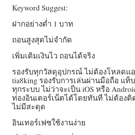
Keyword Suggest:
ฝากอย่างต่ำ 1 บาท
ถอนสูงสุดไม่จำกัด
เพิ่มเติมเงินไว ถอนได้จริง
รองรับทุกวัสดุอุปกรณ์ ไม่ต้องโหลดแ
tia8king รองรับการเล่นผ่านมือถือ แท
ทุกระบบ ไม่ว่าจะเป็น iOS หรือ Andro
ท่องอินเตอร์เน็ตได้โดยทันที ไม่ต้องติ
ไม่มีสะดุด
อินเทอร์เฟซใช้งานง่าย