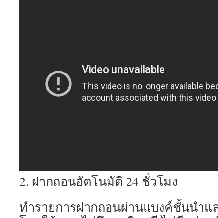
2. ฝากถอนอัตโนมัติ 24 ชั่วโมง
ทำรายการฝากถอนผ่านแบงค์ชั้นนำและ