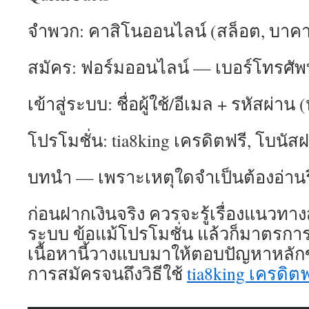
จำพวก: คาสิโนออนไลน์ (สล็อต, บาคา
สมัคร: ฟอร์มออนไลน์ — เบอร์โทรศัพท์
เข้าสู่ระบบ: ชื่อผู้ใช้/อีเมล + รหัสผ่าน
โปรโมชั่น: tia8king เครดิตฟรี, โบนั
บทนำ — เพราะเหตุใดจำเป็นต้องอ่านรีวิ
ก่อนฝากเงินจริง ควรจะรู้เรื่องแนวทางส
ระบบ ข้อแม้โปรโมชั่น แล้วก็มาตรก
เนื้อหานี้วางแบบมาให้ตอบปัญหาหลักขอ
การสมัครจนถึงวิธีใช้
tia8king เครดิตฟ