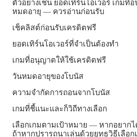
ตัวอย่างเช่น ยอดเทิร์นโอเวอร์ เกมที่อ
หมดอายุ — ควรอ่านก่อนรับ
เช็คลิสต์ก่อนรับเครดิตฟรี
ยอดเทิร์นโอเวอร์ที่จำเป็นต้องทำ
เกมที่อนุญาตให้ใช้เครดิตฟรี
วันหมดอายุของโบนัส
ความจำกัดการถอนจากโบนัส
เกมที่ชี้แนะและก็วิถีทางเลือก
เลือกเกมตามเป้าหมาย — หากอยากได้
ถ้าหากปรารถนาเล่นด้วยยุทธวิธีเลือก