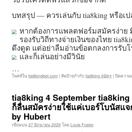
บทสรุป — ควรเล่นกับ tia8king หรือเป
หากต้องการแพลตฟอร์มสมัครง่าย ม
รองรับวิถีทางจ่ายเงินของไทย tia8kin
ดึงดูด แต่อย่าลืมอ่านข้อตกลงการรั
และก็เล่นอย่างมีวินัย
…
โพสท์ใน
tia8kingbet.com
|
ติดป้ายกำกับ
tia8king สมัคร
|
ปิดความเ
tia8king 4 September tia8king เ
ก็ลื่นสมัครง่ายใช้แค่เบอร์โบนัสแ
by Hubert
เขียนบน
27 มิถุนายน 2025
โดย
Louis Foster