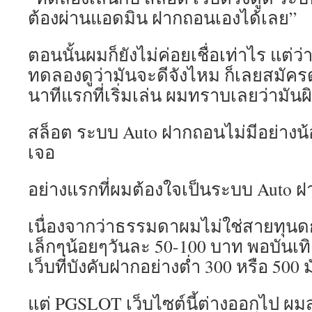
ต้องผ่านแอดมิน ฝากถอนเองได้เลย”
ตอนนั้นผมก็ยังไม่ค่อยเชื่อเท่าไร แต่ว
ทดลองดูว่ามันจะดีจังไหม ก็เลยสมัครด
นาทีแรกที่เริ่มเล่น ผมทราบเลยว่ามัน
สล็อต ระบบ Auto ฝากถอนไม่มีอย่างน้อย
เจอ
อย่างแรกที่ผมต้องใจเป็นระบบ Auto ฝ
เนื่องจากว่าธรรมดาผมไม่ใช่สายทุน
เล็กๆน้อยๆวันละ 50-100 บาท พอบันเท
เว็บที่บังคับฝากอย่างต่ำ 300 หรือ 500 
แต่ PGSLOT เว็บไซต์นี้ต่างออกไป ผ