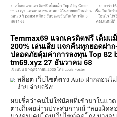
←
สล็อต แจกเครดิตฟรี เต็มแม็ก Top 2 by Omer
บาคาร่า168
เนื้อหา
tm69.xyz แคชแบค 5% เกมคาสิโนรวยยกก๊วนฝาก-
เริ่ด วันเกิ
ถอน 3 วิ pgslot สมัคร รับของขวัญวันเกิด 1พัน 5
โอนไว ได้เง
มกรา 68
ตอบแทนที่ดี
Temmax69 แจกเครดิตฟรี เต็มแม็
200% เล่นเสีย แจกคืนทุกยอดฝาก-
ปลอดภัยคุ้มค่าการลงทุน Top 82
tm69.xyz 27 ธันวาคม 68
เขียนบน
5 พฤศจิกายน 2025
โดย
Louis Foster
สล็อต เว็บไซต์ตรง Auto ฝากถอนไม่
ง่าย จ่ายจริง!
ผมเชื่อว่าคนไม่ใช่น้อยที่เข้ามาในแ
ต่างก็เคยผ่านประสบการณ์ “ลองผิดลองถ
บางคนเคยโดนเว็บไซต์คดโกง บางคนพ