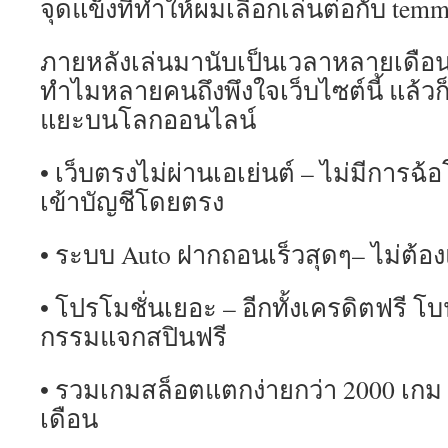
จุดแข็งที่ทำให้ผมเลือกเล่นต่อกับ tem
ภายหลังเล่นมานับเป็นเวลาหลายเดือน
ทำไมหลายคนถึงพึงใจเว็บไซต์นี้ แล้วก็
แยะบนโลกออนไลน์
• เว็บตรงไม่ผ่านเอเย่นต์ – ไม่มีการฉ้อ
เข้าบัญชีโดยตรง
• ระบบ Auto ฝากถอนเร็วสุดๆ– ไม่ต้อ
• โปรโมชั่นเยอะ – อีกทั้งเครดิตฟรี โ
กรรมแจกสปินฟรี
• รวมเกมสล็อตแตกง่ายกว่า 2000 เกม 
เดือน