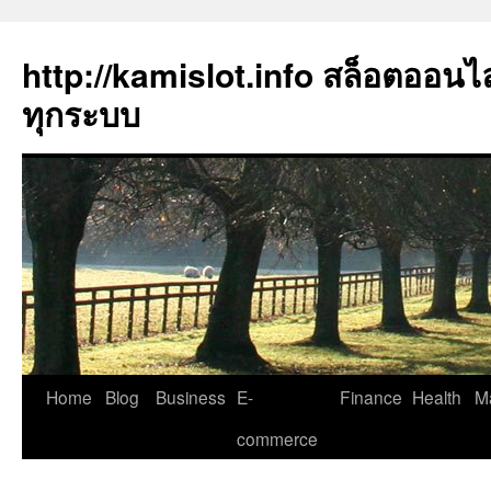
http://kamislot.info สล็อตออนไล
ทุกระบบ
ข้าม
Home
Blog
Business
E-
Finance
Health
M
ไป
commerce
ยัง