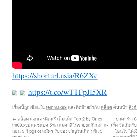
https://shorturl.asia/R6ZXc
https://t.co/wTTFpJl5XR
เรื่องนี้ถูกเขียนใน
temmax69
และติดป้ายกำกับ
สล็อต
คั่นหน้า
ลิงก
←
สล็อต แจกเครดิตฟรี เต็มแม็ก Top 2 by Omer
บาคาร่า168
tm69.xyz แคชแบค 5% เกมคาสิโนรวยยกก๊วนฝาก-
เริ่ด วันเกิ
ถอน 3 วิ pgslot สมัคร รับของขวัญวันเกิด 1พัน 5
โอนไว ได้เง
มกรา 68
ตอบแทนที่ดี