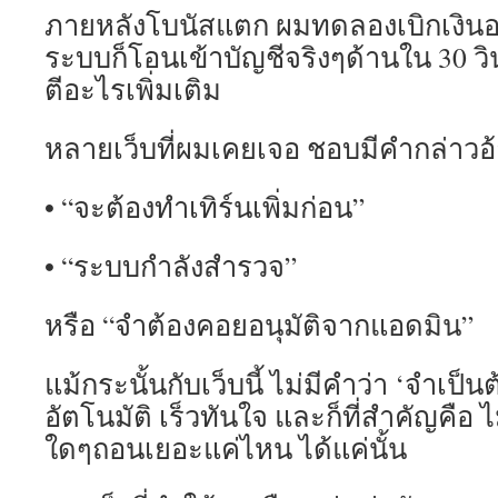
ภายหลังโบนัสแตก ผมทดลองเบิกเงิน
ระบบก็โอนเข้าบัญชีจริงๆด้านใน 30 วิ
ตีอะไรเพิ่มเติม
หลายเว็บที่ผมเคยเจอ ชอบมีคำกล่าวอ้
• “จะต้องทำเทิร์นเพิ่มก่อน”
• “ระบบกำลังสำรวจ”
หรือ “จำต้องคอยอนุมัติจากแอดมิน”
แม้กระนั้นกับเว็บนี้ ไม่มีคำว่า ‘จำเป็น
อัตโนมัติ เร็วทันใจ และก็ที่สำคัญคือ ไ
ใดๆถอนเยอะแค่ไหน ได้แค่นั้น