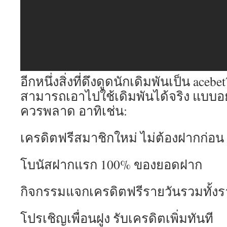
อีกหนึ่งสิ่งที่ดึงดูดนักเดิมพันเป็น acebe
สามารถเอาไปใช้เดิมพันได้จริง แบบอย่
ควรพลาด อาทิเช่น:
เครดิตฟรีสมาชิกใหม่ ไม่ต้องฝากก่อน
โบนัสฝากแรก 100% ของยอดฝาก
กิจกรรมแจกเครดิตฟรีรายวันรวมทั้งร
โปรเชิญเพื่อนฝูง รับเครดิตเพิ่มทันที