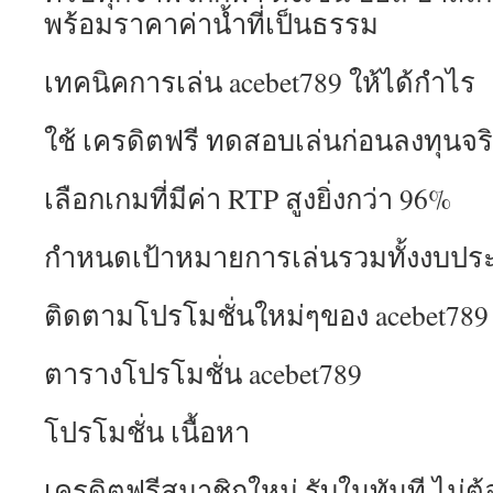
พร้อมราคาค่าน้ำที่เป็นธรรม
เทคนิคการเล่น acebet789 ให้ได้กำไร
ใช้ เครดิตฟรี ทดสอบเล่นก่อนลงทุนจร
เลือกเกมที่มีค่า RTP สูงยิ่งกว่า 96%
กำหนดเป้าหมายการเล่นรวมทั้งงบปร
ติดตามโปรโมชั่นใหม่ๆของ acebet789
ตารางโปรโมชั่น acebet789
โปรโมชั่น เนื้อหา
เครดิตฟรีสมาชิกใหม่ รับในทันที ไม่ต