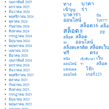
กุมภาพันธ์ 2025
บาคา
ทาง
มกราคม 2025
ร่า
เข้าpg
ธันวาคม 2024
บาคาร่า
ปัน
พฤศจิกายน 2024
ออนไลน์
โปร777
ตุลาคม 2024
สล็อต16
สล็
กันยายน 2024
สล็อต
8
pg
สิงหาคม 2024
สล็อต
กรกฎาคม 2024
สล็อต
มิถุนายน 2024
ออนไลน์
xo
พฤษภาคม 2024
สล็อตเว็
สล็อตเครดิต
เมษายน 2024
ตรง
ฟรี
มีนาคม 2024
เว็บ
หนัง
เซ็กซี่บาคา
กุมภาพันธ์ 2024
สล็อต
ออนไลน์
ร่า
มกราคม 2024
โจ๊ก
แทงบอล
ธันวาคม 2023
เกอร์123
ออนไลน์
พฤศจิกายน 2023
ตุลาคม 2023
กันยายน 2023
สิงหาคม 2023
กรกฎาคม 2023
มิถุนายน 2023
พฤษภาคม 2023
เมษายน 2023