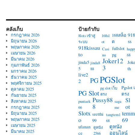
คลังเก็บ
ป้ายกำกับ
91
กรกฎาคม 2026
168สล็อ
8lots เข้าสู่
168sl
มิถุนายน 2026
ss
ต
ระบบ
ot
พฤษภาคม 2026
918kissau
fullslot
Casi
happ
เมษายน 2026
to
pg
no
68
มีนาคม 2026
Joker12
jinda5
Jok
jinda8
กุมภาพันธ์ 2026
3
5
th
88
มกราคม 2026
live2
PGSlot
ธันวาคม 2025
PG
2
พฤศจิกายน 2025
Pgslot 
pg slot เว็บ
ตุลาคม 2025
PG Slot
ตรง
ตรง
กันยายน 2025
Pussy88
Sl
สิงหาคม 2025
puntaek
saga
8
ot
กรกฎาคม 2025
66
me
Slotx
temm
มิถุนายน 2025
sretthi
tangtem1
o
69
พฤษภาคม 2025
99
68
เมษายน 2025
ดูหนัง
ufanan
ดูหนัง
มีนาคม 2025
ออนไลน์
ce
2566