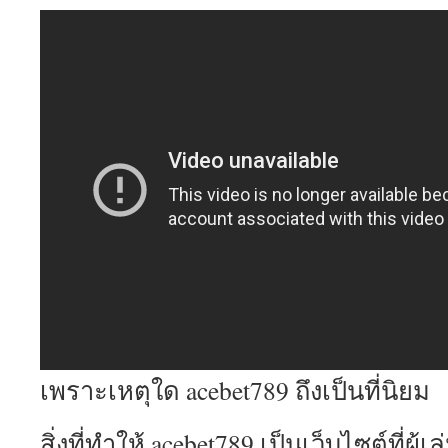
เพราะเหตุใด acebet789 ถึงเป็นที่นิยม
สิ่งที่ทำให้ acebet789 เป็นเว็บไซต์ที่ผู