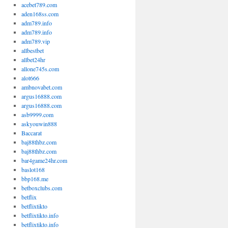
acebet789.com
aden168ss.com
adm789.info
adm789.info
adm789.vip
allbestbet
allbet24hr
allone745s.com
alot666
ambnovabet.com
argus16888.com
argus16888.com
asb9999.com
askyouwin888
Baccarat
baj88thbz.com
baj88thbz.com
bar4game24hr.com
baslot168
bbp168.me
betboxclubs.com
betflix
betflixtikto
betflixtikto.info
betflixtikto.info