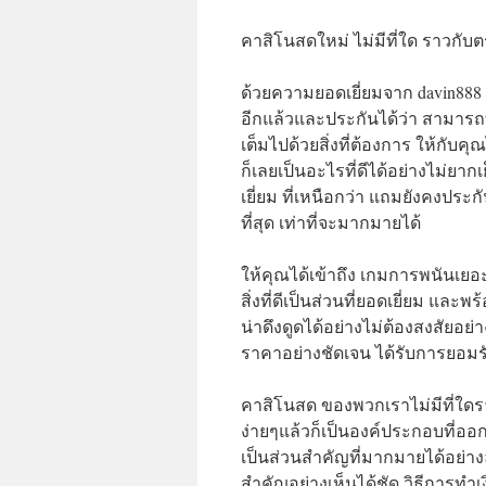
คาสิโนสดใหม่ ไม่มีที่ใด ราวกับตร
ด้วยความยอดเยี่ยมจาก davin888 พ
อีกแล้วและประกันได้ว่า สามารถทำ
เต็มไปด้วยสิ่งที่ต้องการ ให้กับคุ
ก็เลยเป็นอะไรที่ดีได้อย่างไม่ยา
เยี่ยม ที่เหนือกว่า แถมยังคงประกั
ที่สุด เท่าที่จะมากมายได้
ให้คุณได้เข้าถึง เกมการพนันเยอ
สิ่งที่ดีเป็นส่วนที่ยอดเยี่ยม แ
น่าดึงดูดได้อย่างไม่ต้องสงสัยอย่า
ราคาอย่างชัดเจน ได้รับการยอมรับ
คาสิโนสด ของพวกเราไม่มีที่ใดราว
ง่ายๆแล้วก็เป็นองค์ประกอบที่ออกจะค
เป็นส่วนสำคัญที่มากมายได้อย่างล
สำคัญอย่างเห็นได้ชัด วิธีการทำเง