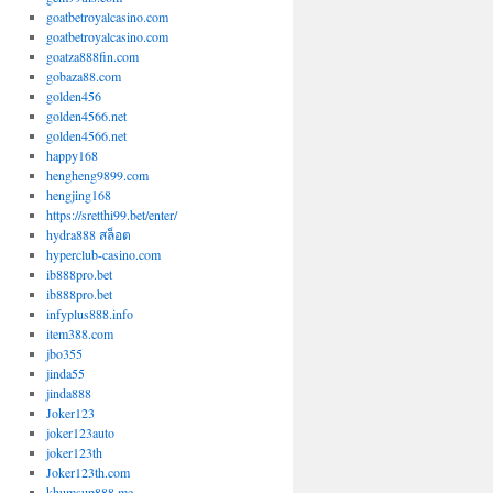
goatbetroyalcasino.com
goatbetroyalcasino.com
goatza888fin.com
gobaza88.com
golden456
golden4566.net
golden4566.net
happy168
hengheng9899.com
hengjing168
https://sretthi99.bet/enter/
hydra888 สล็อต
hyperclub-casino.com
ib888pro.bet
ib888pro.bet
infyplus888.info
item388.com
jbo355
jinda55
jinda888
Joker123
joker123auto
joker123th
Joker123th.com
khumsup888.me