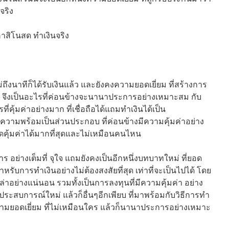
จริง
าสิโนสด ทำเงินจริง
ม่ถึงนาทีก็ได้รับเงินแล้ว และยังคงความยอดเยี่ยม ที่สร้างการ
แท้ จึงเป็นอะไรที่ค่อนข้างจะนานาประการอย่างเหมาะสม กับ
ี่คุ้มค่าอย่างมาก ที่เชื่อถือได้แถมทำเงินได้เป็น
็มความพร้อมเป็นส่วนประกอบ ที่ค่อนข้างมีความคุ้มค่าอย่าง
สุดคุ้มค่าได้มากที่สุดและไม่เหมือนคนไหน
าร อย่างเต็มที่ จุใจ แถมยังคงเป็นอีกหนึ่งบทบาทใหม่ ที่ยอด
ำหรับการทำเงินอย่างไม่ต้องสงสัยที่สุด เท่าที่จะเป็นไปได้ โดย
เปล่าอย่างแน่นอน รวมทั้งเป็นการลงทุนที่มีความคุ้มค่า อย่าง
อกประสบการณ์ใหม่ แล้วก็อื่นๆอีกเพียบ ที่มาพร้อมกับวิธีการทำ
ความยอดเยี่ยม ที่ไม่เหมือนใคร แล้วก็นานาประการอย่างเหมาะ