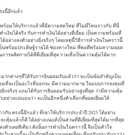
งนี้อีกแล้ว
ร้อมให้บริการแล้วที่มีความสดใหม่ ที่ไม่มีไหนราวกับ ที่นี่
เงินได้จริง กับการทำเงินได้อย่างดีเยี่ยม เป็นความพร้อมที่
ณได้อย่างลงตัวอย่างยิ่งจริงๆ โดยเหตุนี้วิธีการทำเงินในคราวนี้
กเย็นพร้อมประดิษฐ์รายได้ ช่องทางใหม่ ที่พอดีพร้อมความยอด
นการผลิตรายได้ที่ดีเยี่ยมที่สุด รวมทั้งเป็นความคุ้มได้มาก
ะมากต่างๆที่ได้รับการยินยอมรับแล้วว่า จะเป็นข้อสำคัญเป็น
ละพร้อมที่จะเป็นอะไรที่ออกจะ มีความมากมาย ในแบบการลงทุนที่
งยิ่งจริงๆ แถมได้รับการยินยอมรับอย่างสูงที่สุด ว่ามีความคุ้ม
อย่างแน่นอนว่า จะเป็นอีกหนึ่งตัวเลือกที่ยอดเยี่ยมได้
กับ ตรงนี้อีกแล้ว ที่เขาให้บริการประจำปี 2023 ได้อย่าง
ุ้มแล้วก็ดี ได้อย่างแน่แท้เป็นส่วนที่ดีเยี่ยมที่สุดได้มากที่สุด
งตัวเลยทีเดียว ดังนั้นการทำเงินในคราวนี้ จึงเป็นหัวใจ
ินในส่วนนี้จะเป็นอีกหนึ่งความยอดเยี่ยม ที่ถูกรับประกันมาว่า