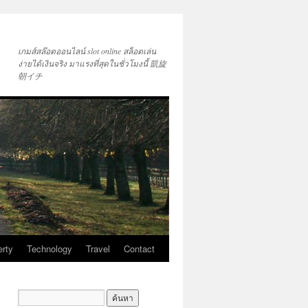
เกมส์สล๊อตออนไลน์ slot online สล็อตเล่น
ง่ายได้เงินจริง มาแรงที่สุดในชั่วโมงนี้ 凱旋
朝イチ
erty
Technology
Travel
Contact