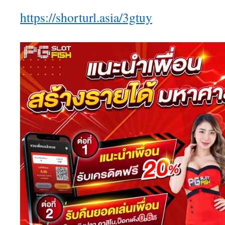
https://shorturl.asia/3gtuy