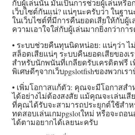
กับผู้เล่นนั้น มันเป็นการช่วยผู้เล่น
เว็บไซต์กันแน่? แน่ๆนะครับว่า ในฐานะท
ในเว็บไซต์ที่มีการคืนยอดเสียให้กับผู้เล
ความเอาใจใส่กับผู้เล่นมากยิ่งกว่าก
• ระบบช่วยคืนทุนนิดหน่อย: แน่ๆว่า ไม
สล็อตเสียแน่ๆ ระบบคืนยอดเสียของเร
สำหรับนักพนันที่เกลียดรับเครดิตฟรี เพื
พิเศษดีๆจากเว็บpgslotfishของพวกเราบ้
• เพิ่มโอกาสแก้ตัว: คุณจะมีโอกาสสำ
ได้อย่างไม่ต้องสงสัย แม้คุณจะเล่นเ
ที่คุณได้รับจะสามารถประยุกต์ใช้สำหร
ทดสอบเล่นเกมpgslotใหม่ หรือจะถอนอ
ได้ตามอยากได้เลยนะครับ