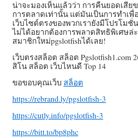
น่าจะมองเห็นแล้วว่า การคืนยอดเสียขอ
การตลาดเท่านั้น แต่มันเป็นการทำเพื่อผู
เว็บไซต์ตรงของพวกเรายังมีโปรโมชั่
ไม่ได้อยากต้องการพลาดสิทธิพิเศษล่
สมาชิกใหม่pgslotfishได้เลย!
เว็บตรงสล็อต สล็อต Pgslotfish1.com 26
สิโน สล็อต เว็บไหนดี Top 14
ขอขอบคุณเว็บ
สล็อต
https://rebrand.ly/pgslotfish-3
https://cutly.info/pgslotfish-3
https://bitt.to/bp8phc