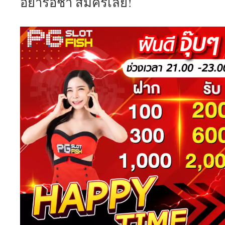
อย่ารอช้า สมัครเลย!