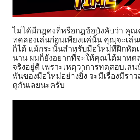
ไม่ได้มีกฎคงที่หรือกฎข้อบังคับว่า คุณ
ทดลองเล่นก่อนเพียงแค่นั้น คุณจะเล่
ก็ได้ แม้กระนั้นสำหรับมือใหม่ที่ฝึกหัดเ
นาน ผมก็ยังอยากที่จะให้คุณได้มาทด
จริงอยู่ดี เพราะเหตุว่าการทดสอบเล่น
พันของมือใหม่อย่างยิ่ง จะมีเรื่องมีรา
ดูกันเลยนะครับ