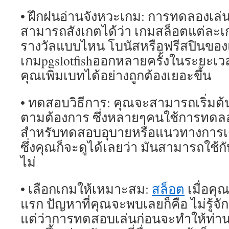
• ฝึกฝนอ่านจังหวะเกม: การทดลองเล่
สามารถสังเกตได้ว่า เกมสล็อตแต่ละเ
รางวัลแบบไหน โบนัสหรือฟรีสปินของ
เกมpgslotfishออกหลายครั้งในระยะเวล
คุณเพิ่มเบทได้อย่างถูกต้องเยอะขึ้น
• ทดสอบวิธีการ: คุณจะสามารถเริ่มต้น
ตามต้องการ ซึ่งหลายๆคนใช้การทดลอ
สำหรับทดสอบอุบายหรือแนวทางการเดิ
ซึ่งคุณก็จะดูได้เลยว่า มันสามารถใช้ก
ไม่
• เลือกเกมให้เหมาะสม:
สล็อต
เมื่อคุ
แรก ปัญหาที่คุณจะพบเลยก็คือ ไม่รู้จ
แต่ว่าการทดสอบเล่นก่อนจะทำให้ท่าน